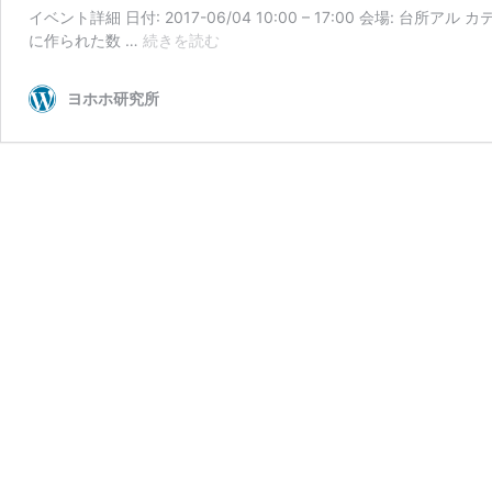
イベント詳細 日付: 2017-06/04 10:00 – 17:00 会場: 
6/4
に作られた数 …
続きを読む
宝
塚
ヨホホ研究所
【が
っ
つ
り！
あ
な
た
も
で
き
る！】
猫
の
手
も
借
り