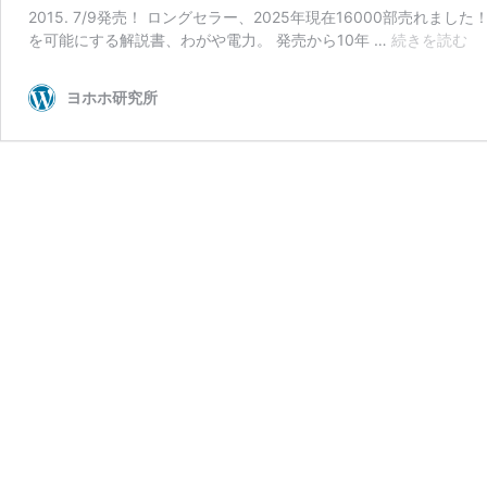
2015. 7/9発売！ ロングセラー、2025年現在16000部売
夏
を可能にする解説書、わがや電力。 発売から10年 …
続きを読む
の
自
ヨホホ研究所
由
研
究
は
電
力
自
給
だ
「
が
や
電
力
〜
12
歳