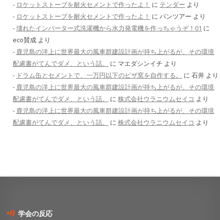
ロケットストーブを耐火セメントで作ったよ！
に
テンダー
より
ロケットストーブを耐火セメントで作ったよ！
に
パンツアー
より
壊れたインバーター式洗濯機から水力発電機を作っちゃうぞ！01
に
eco賛成
より
鹿児島の洋上に世界最大の風車群建設計画が持ち上がるが、その環境
配慮書がてんでダメ、という話。
に
マエダシンイチ
より
ドラム缶とセメントで、一万円以下のピザ窯を自作する。
に
石井
より
鹿児島の洋上に世界最大の風車群建設計画が持ち上がるが、その環境
配慮書がてんでダメ、という話。
に
株式会社ウラニウムセイコ
より
鹿児島の洋上に世界最大の風車群建設計画が持ち上がるが、その環境
配慮書がてんでダメ、という話。
に
株式会社ウラニウムセイコ
より
学会の反応