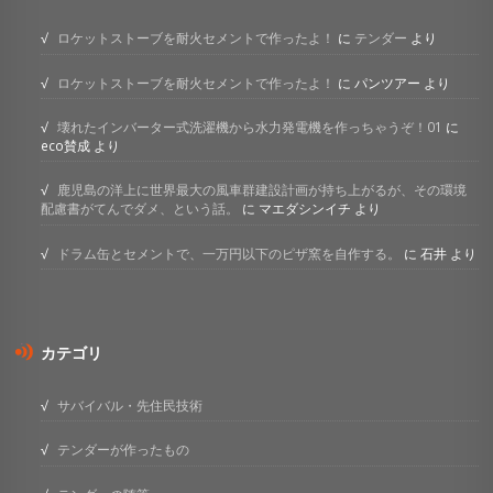
ロケットストーブを耐火セメントで作ったよ！
に
テンダー
より
ロケットストーブを耐火セメントで作ったよ！
に
パンツアー
より
壊れたインバーター式洗濯機から水力発電機を作っちゃうぞ！01
に
eco賛成
より
鹿児島の洋上に世界最大の風車群建設計画が持ち上がるが、その環境
配慮書がてんでダメ、という話。
に
マエダシンイチ
より
ドラム缶とセメントで、一万円以下のピザ窯を自作する。
に
石井
より
カテゴリ
サバイバル・先住民技術
テンダーが作ったもの