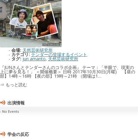
会場:
天然芸術研究所
カテゴリ:
テンダーの登場するイベント
タグ:
jun amanto
,
天然芸術研究所
『JUNさんとテンダーさんのコラボ企画』 テーマ：「半眼で、現実の
上に夢を見る！」 ＜開催概要＞ 日時 2017年10月30日(月曜) 【昼の
部】14時～16時 【夜の部】19時～21時 （開場は1…
⇒ もっと読む
出演情報
No Events
学会の反応