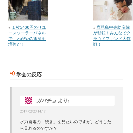
«
１枚5400円のリユ
»
鹿児島中央助産院
ースソーラーパネル
が移転！みんなでク
で、わがやの電源を
ラウドファンド大作
増強だ！
戦！
学会の反応
ガバチョ
より:
2017-02/23 14:17
水力発電の「続き」を見たいのですが、どうした
ら見れるのですか？