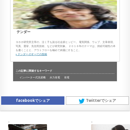
テンダー
ヨホホ研究所主宰の、泣く子も訛る社会派ヒッピー。 電気関係、ウェブ、文章表現、
写真、選挙、先住民技術、などが研究対象。 ２０１６年のテーマは、持続可能性の本
を書くことと、アウトフローを極めて綺麗にすること。
» テンダー のすべての投稿
この記事に関連するキーワード
インバーター式洗濯機
水力発電
発電
facebookでシェア
Twitterでシェア