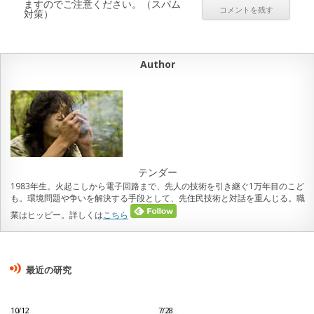
ますのでご注意ください。（スパム
対策）
Author
テンダー
1983年生。火起こしから電子回路まで、先人の技術を引き継ぐ1万年目のこど
も。環境問題や争いを解決する手段として、先住民技術と対話を重んじる。職
業はヒッピー。詳しくは
こちら
最近の研究
10/12
7/28