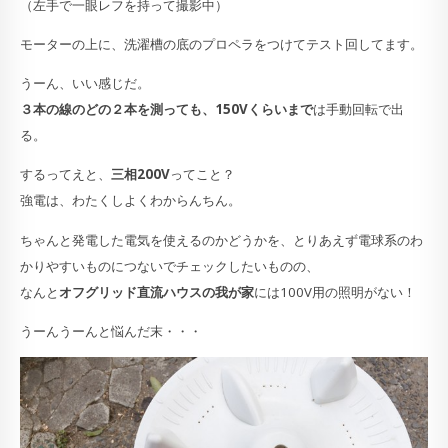
（左手で一眼レフを持って撮影中）
モーターの上に、洗濯槽の底のプロペラをつけてテスト回してます。
うーん、いい感じだ。
３本の線のどの２本を測っても、150Vくらいまで
は手動回転で出
る。
するってえと、
三相200V
ってこと？
強電は、わたくしよくわからんちん。
ちゃんと発電した電気を使えるのかどうかを、とりあえず電球系のわ
かりやすいものにつないでチェックしたいものの、
なんと
オフグリッド直流ハウスの我が家
には100V用の照明がない！
うーんうーんと悩んだ末・・・