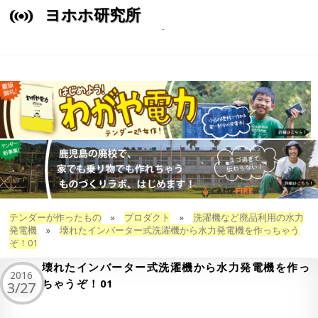
ヨホホ研究所
テンダーが作ったもの
»
プロダクト
»
洗濯機など廃品利用の水力
発電機
»
壊れたインバーター式洗濯機から水力発電機を作っちゃう
ぞ！01
壊れたインバーター式洗濯機から水力発電機を作っ
2016
ちゃうぞ！01
3/27