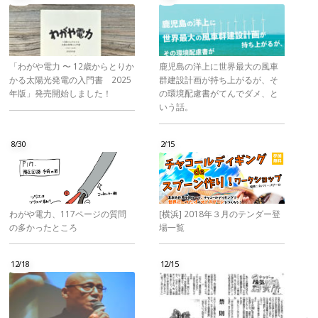
「わがや電力 〜 12歳からとりか
鹿児島の洋上に世界最大の風車
かる太陽光発電の入門書 2025
群建設計画が持ち上がるが、そ
年版」発売開始しました！
の環境配慮書がてんでダメ、と
いう話。
8/30
2/15
わがや電力、117ページの質問
[横浜] 2018年３月のテンダー登
の多かったところ
場一覧
12/18
12/15