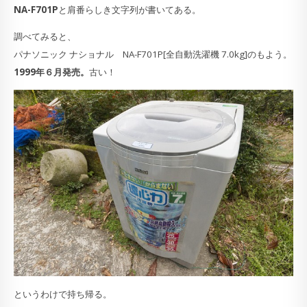
NA-F701P
と肩番らしき文字列が書いてある。
調べてみると、
パナソニック ナショナル NA-F701P[全自動洗濯機 7.0kg]のもよう。
1999年６月発売。
古い！
というわけで持ち帰る。