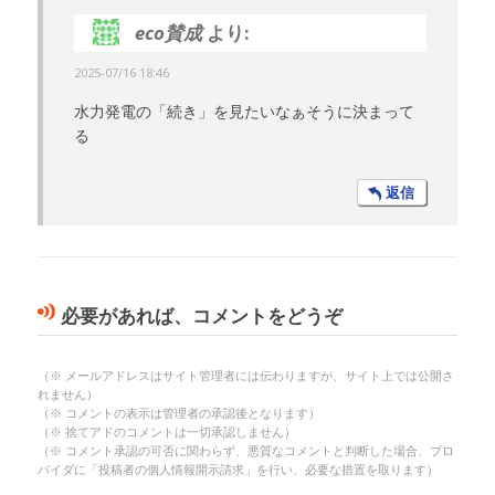
eco賛成
より:
2025-07/16 18:46
水力発電の「続き」を見たいなぁそうに決まって
る
返信
必要があれば、コメントをどうぞ
（※ メールアドレスはサイト管理者には伝わりますが、サイト上では公開さ
れません）
（※ コメントの表示は管理者の承認後となります）
（※ 捨てアドのコメントは一切承認しません）
（※ コメント承認の可否に関わらず、悪質なコメントと判断した場合、プロ
バイダに「投稿者の個人情報開示請求」を行い、必要な措置を取ります）