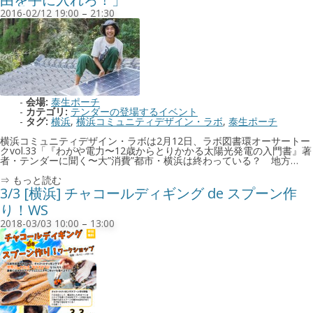
2016-02/12 19:00
–
21:30
会場:
泰生ポーチ
カテゴリ:
テンダーの登場するイベント
タグ:
横浜
,
横浜コミュニティデザイン・ラボ
,
泰生ポーチ
横浜コミュニティデザイン・ラボは2月12日、ラボ図書環オーサートー
クvol.33「『わがや電力〜12歳からとりかかる太陽光発電の入門書』著
者・テンダーに聞く〜大”消費”都市・横浜は終わっている？ 地方…
⇒ もっと読む
3/3 [横浜] チャコールディギング de スプーン作
り！WS
2018-03/03 10:00
–
13:00