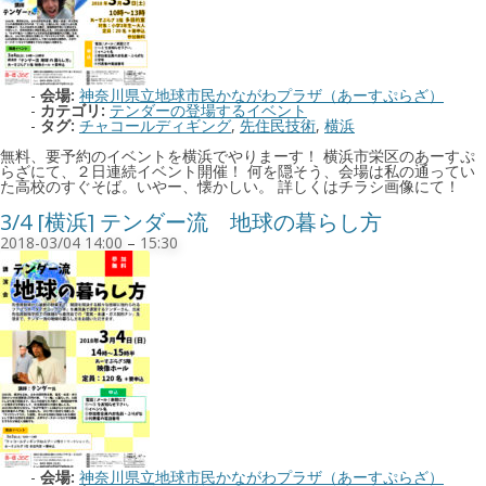
会場:
神奈川県立地球市民かながわプラザ（あーすぷらざ）
カテゴリ:
テンダーの登場するイベント
タグ:
チャコールディギング
,
先住民技術
,
横浜
無料、要予約のイベントを横浜でやりまーす！ 横浜市栄区のあーすぷ
らざにて、２日連続イベント開催！ 何を隠そう、会場は私の通ってい
た高校のすぐそば。いやー、懐かしい。 詳しくはチラシ画像にて！
3/4 [横浜] テンダー流 地球の暮らし方
2018-03/04 14:00
–
15:30
会場:
神奈川県立地球市民かながわプラザ（あーすぷらざ）