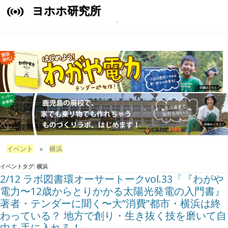
ヨホホ研究所
イベント
»
横浜
イベントタグ:
横浜
2/12 ラボ図書環オーサートークvol.33「『わがや
電力〜12歳からとりかかる太陽光発電の入門書』
著者・テンダーに聞く〜大”消費”都市・横浜は終
わっている？ 地方で創り・生き抜く技を磨いて自
由を手に入れろ！」