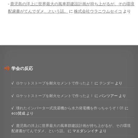
鹿児島の洋上に世界最大の風車群建設計画が持ち上がるが、その環境
配慮書がてんでダメ、という話。
に
株式会社ウラニウムセイコ
より
学会の反応
ロケットストーブを耐火セメントで作ったよ！
に
テンダー
より
ロケットストーブを耐火セメントで作ったよ！
に
パンツアー
より
壊れたインバーター式洗濯機から水力発電機を作っちゃうぞ！01
に
eco賛成
より
鹿児島の洋上に世界最大の風車群建設計画が持ち上がるが、その環境
配慮書がてんでダメ、という話。
に
マエダシンイチ
より