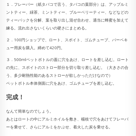
１．フレーバー（紙タバコで言う、タバコの葉部分）は、アップルミ
ントティー、緑茶、ミントティー、ブルーベリーティー、などなどの
ティーバックを分解、葉を取り出し混ぜ合わせ、適当に蜂蜜を加えて
練る。流れ出さないくらいの硬さにまとめる。
２．100円ショップで、ロート、スポイト、ゴムチューブ、バーベキ
ュー用炭を購入。締めて420円。
３．500mlペットボトルの蓋に穴をあけ、ロートを差し込む。ロート
の先に、スポイトのストロー部分を切り取り差し込む。（大きさの合
う、多少耐熱性能のあるストローが欲しかっただけなので）
ペットボトル本体側面に穴をあけ、ゴムチューブを差し込む。
完成！
なんて簡単なのでしょう。
あとはロートの中にアルミホイルを敷き、楊枝で穴をあけてフレーバ
ーを乗せて、さらにアルミをかぶせ、着火した炭を乗せる。