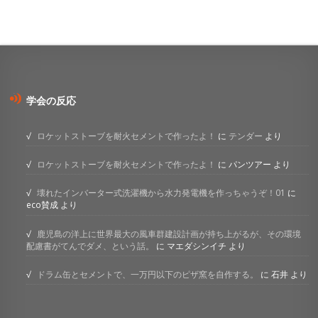
学会の反応
ロケットストーブを耐火セメントで作ったよ！
に
テンダー
より
ロケットストーブを耐火セメントで作ったよ！
に
パンツアー
より
壊れたインバーター式洗濯機から水力発電機を作っちゃうぞ！01
に
eco賛成
より
鹿児島の洋上に世界最大の風車群建設計画が持ち上がるが、その環境
配慮書がてんでダメ、という話。
に
マエダシンイチ
より
ドラム缶とセメントで、一万円以下のピザ窯を自作する。
に
石井
より