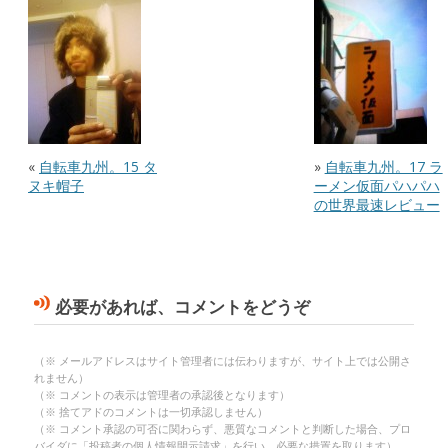
«
自転車九州。15 タ
»
自転車九州。17 ラ
ヌキ帽子
ーメン仮面パハパハ
の世界最速レビュー
必要があれば、コメントをどうぞ
（※ メールアドレスはサイト管理者には伝わりますが、サイト上では公開さ
れません）
（※ コメントの表示は管理者の承認後となります）
（※ 捨てアドのコメントは一切承認しません）
（※ コメント承認の可否に関わらず、悪質なコメントと判断した場合、プロ
バイダに「投稿者の個人情報開示請求」を行い、必要な措置を取ります）