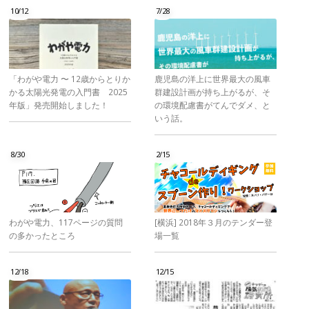
10/12
7/28
「わがや電力 〜 12歳からとりか
鹿児島の洋上に世界最大の風車
かる太陽光発電の入門書 2025
群建設計画が持ち上がるが、そ
年版」発売開始しました！
の環境配慮書がてんでダメ、と
いう話。
8/30
2/15
わがや電力、117ページの質問
[横浜] 2018年３月のテンダー登
の多かったところ
場一覧
12/18
12/15