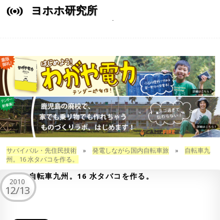
ヨホホ研究所
サバイバル・先住民技術
»
発電しながら国内自転車旅
»
自転車九
州。16 水タバコを作る。
自転車九州。16 水タバコを作る。
2010
12/13