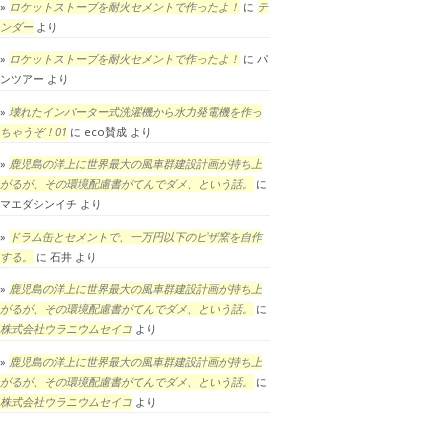
ロケットストーブを耐火セメントで作ったよ！
に
テ
ンダー
より
ロケットストーブを耐火セメントで作ったよ！
に
パ
ンツアー
より
壊れたインバーター式洗濯機から水力発電機を作っ
ちゃうぞ！01
に
eco賛成
より
鹿児島の洋上に世界最大の風車群建設計画が持ち上
がるが、その環境配慮書がてんでダメ、という話。
に
マエダシンイチ
より
ドラム缶とセメントで、一万円以下のピザ窯を自作
する。
に
石井
より
鹿児島の洋上に世界最大の風車群建設計画が持ち上
がるが、その環境配慮書がてんでダメ、という話。
に
株式会社ウラニウムセイコ
より
鹿児島の洋上に世界最大の風車群建設計画が持ち上
がるが、その環境配慮書がてんでダメ、という話。
に
株式会社ウラニウムセイコ
より