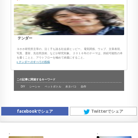
テンダー
ヨホホ研究所主宰の、泣く子も訛る社会派ヒッピー。 電気関係、ウェブ、文章表現、
写真、選挙、先住民技術、などが研究対象。 ２０１６年のテーマは、持続可能性の本
を書くことと、アウトフローを極めて綺麗にすること。
» テンダー のすべての投稿
この記事に関連するキーワード
DIY
シーシャ
ペットボトル
水タバコ
自作
facebookでシェア
Twitterでシェア