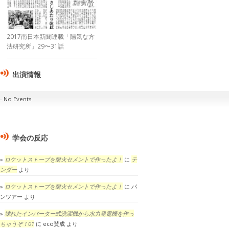
2017南日本新聞連載「陽気な方
法研究所」29〜31話
出演情報
No Events
学会の反応
ロケットストーブを耐火セメントで作ったよ！
に
テ
ンダー
より
ロケットストーブを耐火セメントで作ったよ！
に
パ
ンツアー
より
壊れたインバーター式洗濯機から水力発電機を作っ
ちゃうぞ！01
に
eco賛成
より