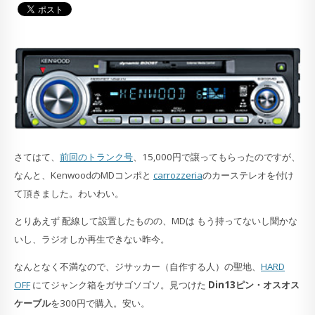
さてはて、
前回のトランク号
、15,000円で譲ってもらったのですが、
なんと、KenwoodのMDコンポと
carrozzeria
のカーステレオを付け
て頂きました。わいわい。
とりあえず 配線して設置したものの、MDは もう持ってないし聞かな
いし、ラジオしか再生できない昨今。
なんとなく不満なので、ジサッカー（自作する人）の聖地、
HARD
OFF
にてジャンク箱をガサゴソゴソ。見つけた
Din13ピン・オスオス
ケーブル
を300円で購入。安い。