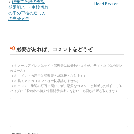
«
旅先で免許の有効
HeartBeater
期限切れ → 車検切れ
の車の車検の通し方
の自分メモ
必要があれば、コメントをどうぞ
（※ メールアドレスはサイト管理者には伝わりますが、サイト上では公開さ
れません）
（※ コメントの表示は管理者の承認後となります）
（※ 捨てアドのコメントは一切承認しません）
（※ コメント承認の可否に関わらず、悪質なコメントと判断した場合、プロ
バイダに「投稿者の個人情報開示請求」を行い、必要な措置を取ります）