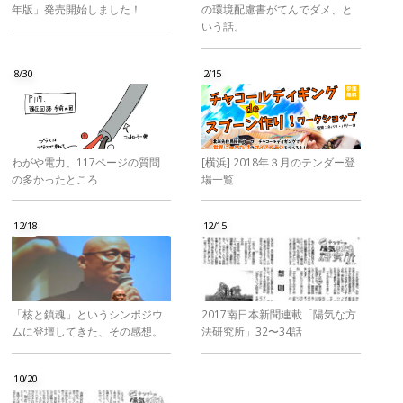
年版」発売開始しました！
の環境配慮書がてんでダメ、と
いう話。
8/30
2/15
わがや電力、117ページの質問
[横浜] 2018年３月のテンダー登
の多かったところ
場一覧
12/18
12/15
「核と鎮魂」というシンポジウ
2017南日本新聞連載「陽気な方
ムに登壇してきた、その感想。
法研究所」32〜34話
10/20