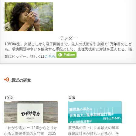
テンダー
1983年生。火起こしから電子回路まで、先人の技術を引き継ぐ1万年目のこど
も。環境問題や争いを解決する手段として、先住民技術と対話を重んじる。職
業はヒッピー。詳しくは
こちら
最近の研究
10/12
7/28
「わがや電力 〜 12歳からとりか
鹿児島の洋上に世界最大の風車
かる太陽光発電の入門書 2025
群建設計画が持ち上がるが、そ