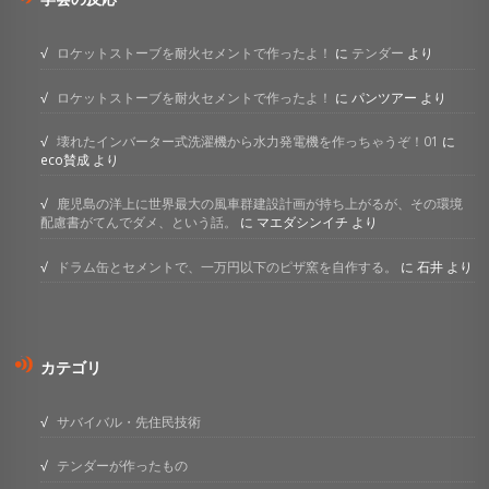
ロケットストーブを耐火セメントで作ったよ！
に
テンダー
より
ロケットストーブを耐火セメントで作ったよ！
に
パンツアー
より
壊れたインバーター式洗濯機から水力発電機を作っちゃうぞ！01
に
eco賛成
より
鹿児島の洋上に世界最大の風車群建設計画が持ち上がるが、その環境
配慮書がてんでダメ、という話。
に
マエダシンイチ
より
ドラム缶とセメントで、一万円以下のピザ窯を自作する。
に
石井
より
カテゴリ
サバイバル・先住民技術
テンダーが作ったもの