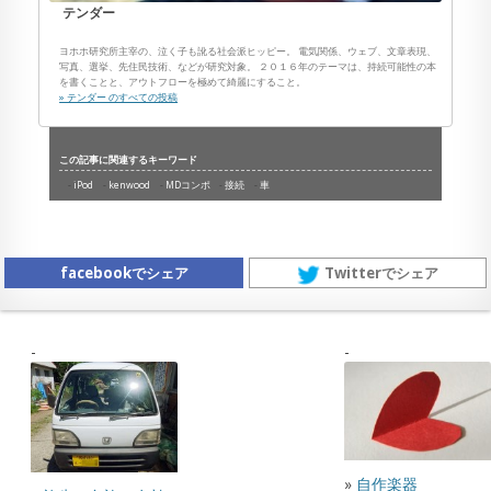
テンダー
ヨホホ研究所主宰の、泣く子も訛る社会派ヒッピー。 電気関係、ウェブ、文章表現、
写真、選挙、先住民技術、などが研究対象。 ２０１６年のテーマは、持続可能性の本
を書くことと、アウトフローを極めて綺麗にすること。
» テンダー のすべての投稿
この記事に関連するキーワード
iPod
kenwood
MDコンポ
接続
車
facebookでシェア
Twitterでシェア
»
自作楽器