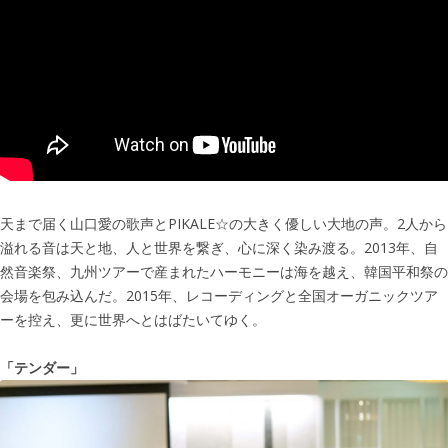
天まで届く山口愛の歌声とPIKALE☆の大きく優しい大地の声。2人から
溢れる音は天と地、人と世界を繋ぎ、心に深く染み渡る。2013年、自
然音楽祭、九州ツアーで産まれたハーモニーは海を越え、韓国平和祭の
会場を包み込んだ。2015年、レコーディングと全国オーガニックツア
ーを控え、更に世界へとはばたいてゆく。
「テンダー」