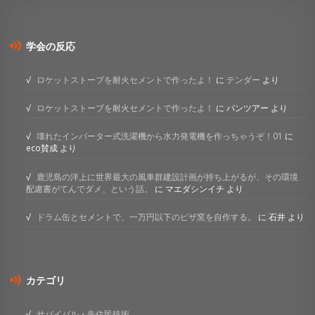
学会の反応
ロケットストーブを耐火セメントで作ったよ！
に
テンダー
より
ロケットストーブを耐火セメントで作ったよ！
に
パンツアー
より
壊れたインバーター式洗濯機から水力発電機を作っちゃうぞ！01
に
eco賛成
より
鹿児島の洋上に世界最大の風車群建設計画が持ち上がるが、その環境
配慮書がてんでダメ、という話。
に
マエダシンイチ
より
ドラム缶とセメントで、一万円以下のピザ窯を自作する。
に
石井
より
カテゴリ
サバイバル・先住民技術