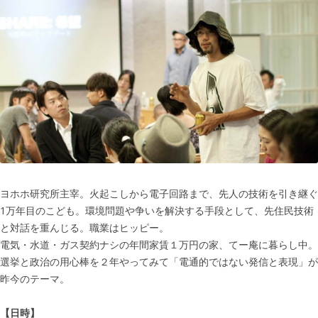
ヨホホ研究所主宰。火起こしから電子回路まで、先人の技術を引き継ぐ
1万年目のこども。環境問題や争いを解決する手段として、先住民技術
と対話を重んじる。職業はヒッピー。
電気・水道・ガス契約ナシの年間家賃１万円の家、てー庵に暮らし中。
選挙と政治の用心棒を２年やってみて「電通的ではない発信と表現」が
昨今のテーマ。
【日時】