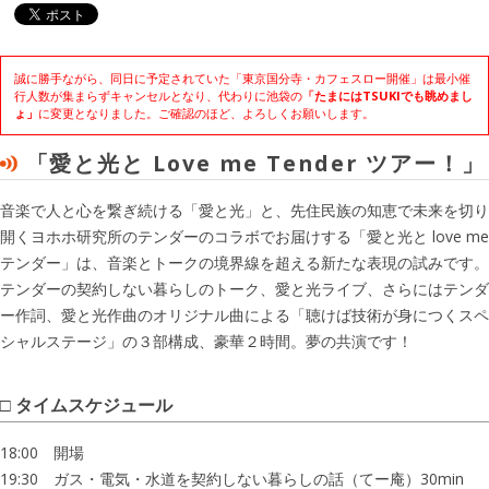
誠に勝手ながら、同日に予定されていた「東京国分寺・カフェスロー開催」は最小催
行人数が集まらずキャンセルとなり、代わりに池袋の
「たまにはTSUKIでも眺めまし
ょ」
に変更となりました。ご確認のほど、よろしくお願いします。
「愛と光と Love me Tender ツアー！」
音楽で人と心を繋ぎ続ける「愛と光」と、先住民族の知恵で未来を切り
開くヨホホ研究所のテンダーのコラボでお届けする「愛と光と love me
テンダー」は、音楽とトークの境界線を超える新たな表現の試みです。
テンダーの契約しない暮らしのトーク、愛と光ライブ、さらにはテンダ
ー作詞、愛と光作曲のオリジナル曲による「聴けば技術が身につくスペ
シャルステージ」の３部構成、豪華２時間。夢の共演です！
タイムスケジュール
18:00 開場
19:30 ガス・電気・水道を契約しない暮らしの話（てー庵）30min