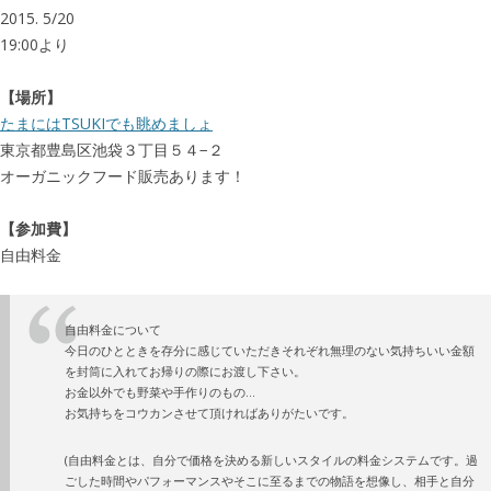
2015. 5/20
19:00より
【場所】
たまにはTSUKIでも眺めましょ
東京都豊島区池袋３丁目５４−２
オーガニックフード販売あります！
【参加費】
自由料金
自由料金について
今日のひとときを存分に感じていただきそれぞれ無理のない気持ちいい金額
を封筒に入れてお帰りの際にお渡し下さい。
お金以外でも野菜や手作りのもの…
お気持ちをコウカンさせて頂ければありがたいです。
(自由料金とは、自分で価格を決める新しいスタイルの料金システムです。過
ごした時間やパフォーマンスやそこに至るまでの物語を想像し、相手と自分