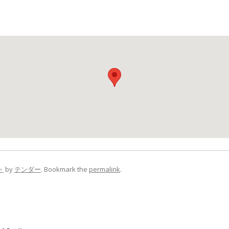
ト
by
テンダー
. Bookmark the
permalink
.