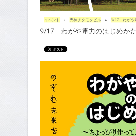
イベント
»
天神チクモクビル
»
9/17 わが
9/17 わがや電力のはじめか