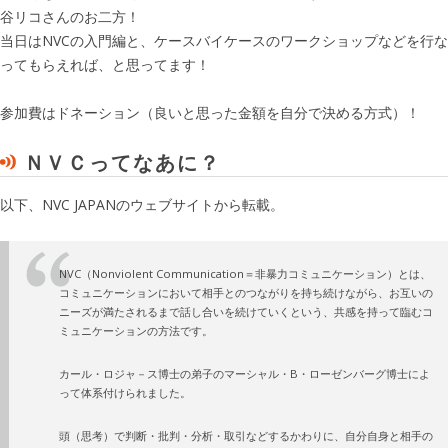
谷リコさんのお二方！
当日はNVCの入門編と、ケースバイケースのワークショップなどを行な
ってもらえれば、と思ってます！
参加費はドネーション（良いと思った金額を自分で決める方式）！
ＮＶＣってなあに？
以下、NVC JAPANのウェブサイトから転載。
NVC（Nonviolent Communication＝非暴力コミュニケーション）とは、
コミュニケーションにおいて相手とのつながりを持ち続けながら、お互いの
ニーズが満たされるまで話し合いを続けていくという、共感を持って臨むコ
ミュニケーションの方法です。
カール・ロジャ－ス博士の弟子のマーシャル・B・ローゼンバーグ博士によ
って体系付けられました。
頭（思考）で判断・批判・分析・取引などするかわりに、自分自身と相手の