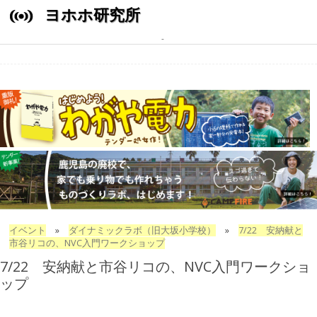
ヨホホ研究所
イベント
»
ダイナミックラボ（旧大坂小学校）
»
7/22 安納献と
市谷リコの、NVC入門ワークショップ
7/22 安納献と市谷リコの、NVC入門ワークショ
ップ