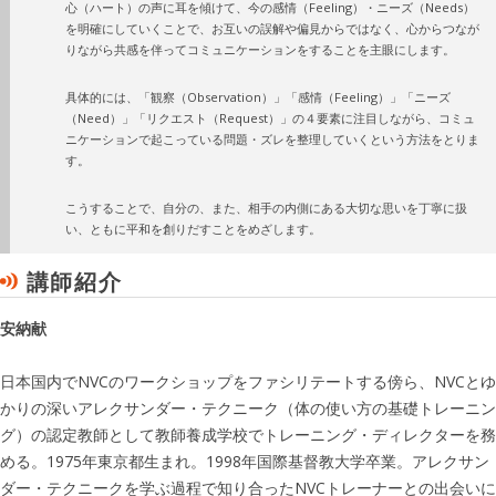
心（ハート）の声に耳を傾けて、今の感情（Feeling）・ニーズ（Needs）
を明確にしていくことで、お互いの誤解や偏見からではなく、心からつなが
りながら共感を伴ってコミュニケーションをすることを主眼にします。
具体的には、「観察（Observation）」「感情（Feeling）」「ニーズ
（Need）」「リクエスト（Request）」の４要素に注目しながら、コミュ
ニケーションで起こっている問題・ズレを整理していくという方法をとりま
す。
こうすることで、自分の、また、相手の内側にある大切な思いを丁寧に扱
い、ともに平和を創りだすことをめざします。
講師紹介
安納献
日本国内でNVCのワークショップをファシリテートする傍ら、NVCとゆ
かりの深いアレクサンダー・テクニーク（体の使い方の基礎トレーニン
グ）の認定教師として教師養成学校でトレーニング・ディレクターを務
める。1975年東京都生まれ。1998年国際基督教大学卒業。アレクサン
ダー・テクニークを学ぶ過程で知り合ったNVCトレーナーとの出会いに