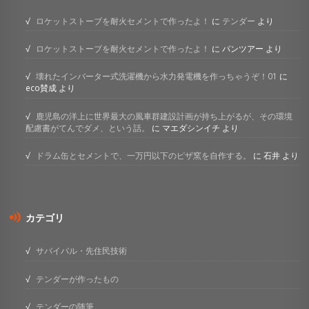
ロケットストーブを耐火セメントで作ったよ！
に
テンダー
より
ロケットストーブを耐火セメントで作ったよ！
に
パンツアー
より
壊れたインバーター式洗濯機から水力発電機を作っちゃうぞ！01
に
eco賛成
より
鹿児島の洋上に世界最大の風車群建設計画が持ち上がるが、その環境
配慮書がてんでダメ、という話。
に
マエダシンイチ
より
ドラム缶とセメントで、一万円以下のピザ窯を自作する。
に
石井
より
カテゴリ
サバイバル・先住民技術
テンダーが作ったもの
テンダーの随筆