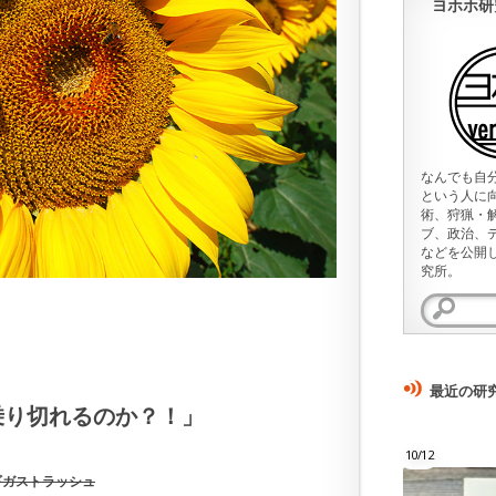
ヨホホ研
なんでも自
という人に
術、狩猟・
ブ、政治、
などを公開
究所。
検
索:
最近の研
乗り切れるのか？！」
10/12
ギガストラッシュ