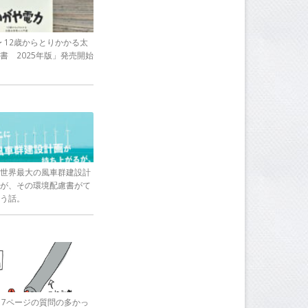
〜 12歳からとりかかる太
書 2025年版」発売開始
世界最大の風車群建設計
が、その環境配慮書がて
う話。
17ページの質問の多かっ