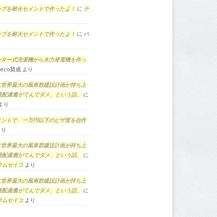
ーブを耐火セメントで作ったよ！
に
テ
ーブを耐火セメントで作ったよ！
に
パ
ーター式洗濯機から水力発電機を作っ
eco賛成
より
に世界最大の風車群建設計画が持ち上
境配慮書がてんでダメ、という話。
に
より
メントで、一万円以下のピザ窯を自作
より
に世界最大の風車群建設計画が持ち上
境配慮書がてんでダメ、という話。
に
ウムセイコ
より
に世界最大の風車群建設計画が持ち上
境配慮書がてんでダメ、という話。
に
ウムセイコ
より