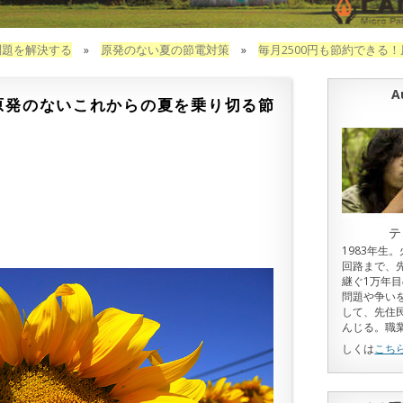
問題を解決する
»
原発のない夏の節電対策
»
毎月2500円も節約できる
A
！原発のないこれからの夏を乗り切る節
テ
1983年生
回路まで、
継ぐ1万年
問題や争い
して、先住
んじる。職
しくは
こち