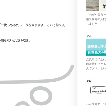
「わがや電力 
陽光発電の入門
しました！
ギー使っちゃたらこうなりますよ」
という話であっ
7/28
か知らないかだけの話。
鹿児島の洋上に
画が持ち上がる
んでダメ、とい
8/30
わがや電力、1