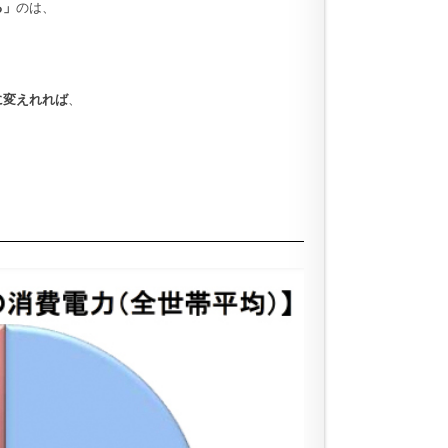
る」
のは、
に変えれれば
、