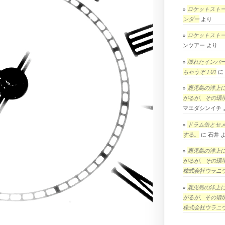
ロケットスト
ンダー
より
ロケットスト
ンツアー
より
壊れたインバ
ちゃうぞ！01
に
鹿児島の洋上
がるが、その環
マエダシンイチ
ドラム缶とセ
する。
に
石井
鹿児島の洋上
がるが、その環
株式会社ウラニ
鹿児島の洋上
がるが、その環
株式会社ウラニ