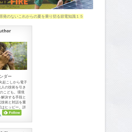
！原発のないこれからの夏を乗り切る節電知識１５
uthor
ンダー
。火起こしから電子
先人の技術を引き
目のこども。環境
を解決する手段と
民技術と対話を重
業はヒッピー。詳
ら