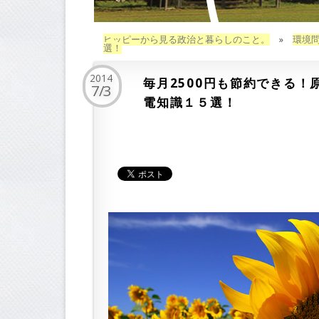
ヒッピーから見る政治と暮らしのこと。
»
環境
選！
2014
毎月2500円も節約できる
7/3
電知識１５選！