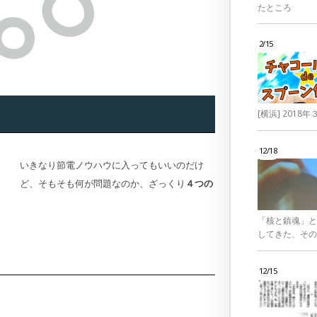
たところ
2/15
[横浜] 201
12/18
いきなり節電ノウハウに入ってもいいのだけ
ど、そもそも何が問題なのか、ざっくり
４つの
「核と鎮魂」と
してきた、その
12/15