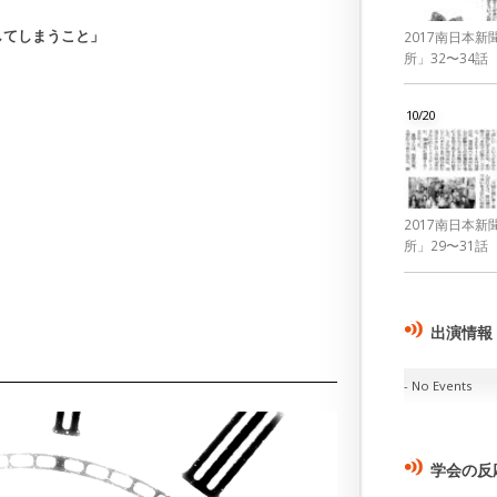
てしまうこと」
2017南日本
所」32〜34話
10/20
2017南日本
所」29〜31話
出演情報
No Events
学会の反