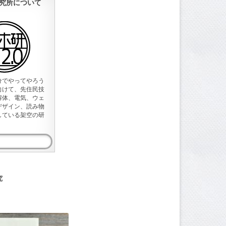
究所について
分でやってやろう
向けて、先住民技
解体、電気、ウェ
デザイン、読み物
している架空の研
究