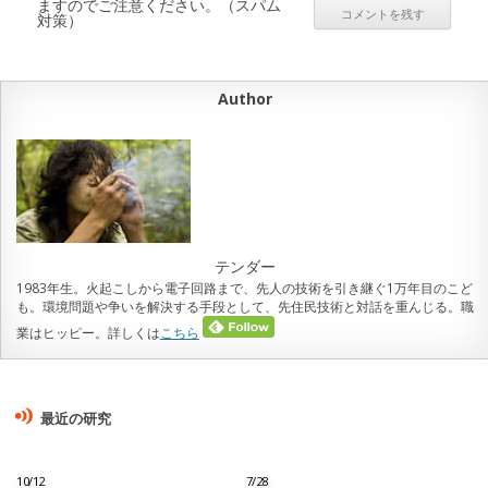
ますのでご注意ください。（スパム
対策）
Author
テンダー
1983年生。火起こしから電子回路まで、先人の技術を引き継ぐ1万年目のこど
も。環境問題や争いを解決する手段として、先住民技術と対話を重んじる。職
業はヒッピー。詳しくは
こちら
最近の研究
10/12
7/28