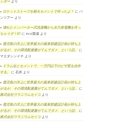
ンダー
より
ロケットストーブを耐火セメントで作ったよ！
に
パ
ンツアー
より
壊れたインバーター式洗濯機から水力発電機を作っ
ちゃうぞ！01
に
eco賛成
より
鹿児島の洋上に世界最大の風車群建設計画が持ち上
がるが、その環境配慮書がてんでダメ、という話。
に
マエダシンイチ
より
ドラム缶とセメントで、一万円以下のピザ窯を自作
する。
に
石井
より
鹿児島の洋上に世界最大の風車群建設計画が持ち上
がるが、その環境配慮書がてんでダメ、という話。
に
株式会社ウラニウムセイコ
より
鹿児島の洋上に世界最大の風車群建設計画が持ち上
がるが、その環境配慮書がてんでダメ、という話。
に
株式会社ウラニウムセイコ
より