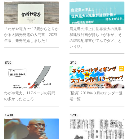
「わがや電力 〜 12歳からとりか
鹿児島の洋上に世界最大の風車
かる太陽光発電の入門書 2025
群建設計画が持ち上がるが、そ
年版」発売開始しました！
の環境配慮書がてんでダメ、と
いう話。
8/30
2/15
わがや電力、117ページの質問
[横浜] 2018年３月のテンダー登
の多かったところ
場一覧
12/18
12/15