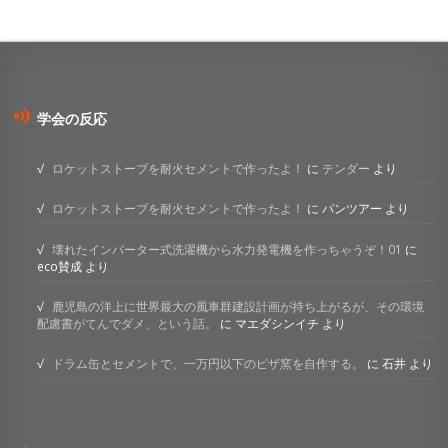
学会の反応
ロケットストーブを耐火セメントで作ったよ！
に
テンダー
より
ロケットストーブを耐火セメントで作ったよ！
に
パンツアー
より
壊れたインバーター式洗濯機から水力発電機を作っちゃうぞ！01
に
eco賛成
より
鹿児島の洋上に世界最大の風車群建設計画が持ち上がるが、その環境
配慮書がてんでダメ、という話。
に
マエダシンイチ
より
ドラム缶とセメントで、一万円以下のピザ窯を自作する。
に
石井
より