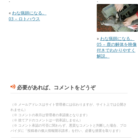
«
わな猟師になる。
03 – ロトハウス
»
わな猟師になる。
05 – 鹿の解体を映像
付きでわかりやすく
解説。
必要があれば、コメントをどうぞ
（※ メールアドレスはサイト管理者には伝わりますが、サイト上では公開さ
れません）
（※ コメントの表示は管理者の承認後となります）
（※ 捨てアドのコメントは一切承認しません）
（※ コメント承認の可否に関わらず、悪質なコメントと判断した場合、プロ
バイダに「投稿者の個人情報開示請求」を行い、必要な措置を取ります）