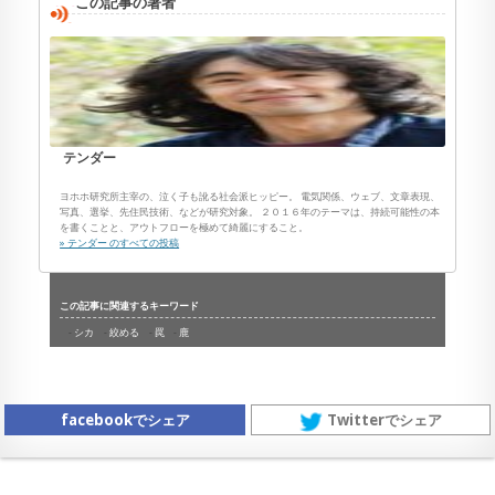
この記事の著者
テンダー
ヨホホ研究所主宰の、泣く子も訛る社会派ヒッピー。 電気関係、ウェブ、文章表現、
写真、選挙、先住民技術、などが研究対象。 ２０１６年のテーマは、持続可能性の本
を書くことと、アウトフローを極めて綺麗にすること。
» テンダー のすべての投稿
この記事に関連するキーワード
シカ
絞める
罠
鹿
facebookでシェア
Twitterでシェア