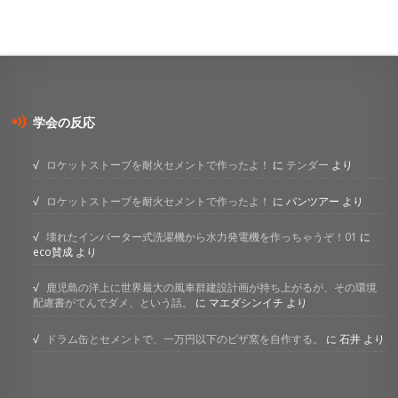
学会の反応
ロケットストーブを耐火セメントで作ったよ！
に
テンダー
より
ロケットストーブを耐火セメントで作ったよ！
に
パンツアー
より
壊れたインバーター式洗濯機から水力発電機を作っちゃうぞ！01
に
eco賛成
より
鹿児島の洋上に世界最大の風車群建設計画が持ち上がるが、その環境
配慮書がてんでダメ、という話。
に
マエダシンイチ
より
ドラム缶とセメントで、一万円以下のピザ窯を自作する。
に
石井
より