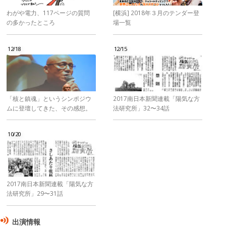
わがや電力、117ページの質問
[横浜] 2018年３月のテンダー登
の多かったところ
場一覧
12/18
12/15
「核と鎮魂」というシンポジウ
2017南日本新聞連載「陽気な方
ムに登壇してきた、その感想。
法研究所」32〜34話
10/20
2017南日本新聞連載「陽気な方
法研究所」29〜31話
出演情報