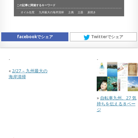
この記事に関連するキーワード
オイル缶窯
九州最大の海岸清掃
土偶
土器
炭焼き
facebookでシェア
Twitterでシェア
«
2/27 – 九州最大の
海岸清掃
»
自転車九州。27 気
持ちを伝える８ペー
ジ