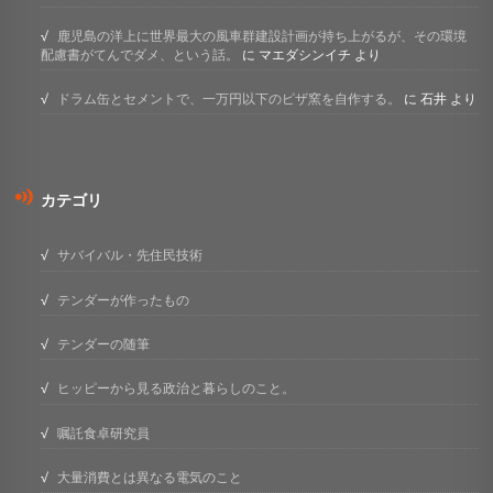
鹿児島の洋上に世界最大の風車群建設計画が持ち上がるが、その環境
配慮書がてんでダメ、という話。
に
マエダシンイチ
より
ドラム缶とセメントで、一万円以下のピザ窯を自作する。
に
石井
より
カテゴリ
サバイバル・先住民技術
テンダーが作ったもの
テンダーの随筆
ヒッピーから見る政治と暮らしのこと。
嘱託食卓研究員
大量消費とは異なる電気のこと