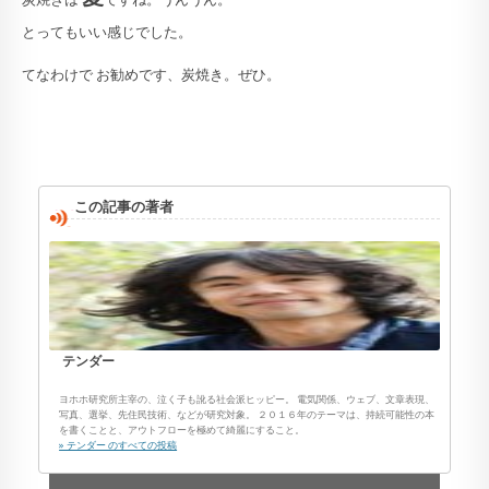
とってもいい感じでした。
てなわけで お勧めです、炭焼き。ぜひ。
この記事の著者
テンダー
ヨホホ研究所主宰の、泣く子も訛る社会派ヒッピー。 電気関係、ウェブ、文章表現、
写真、選挙、先住民技術、などが研究対象。 ２０１６年のテーマは、持続可能性の本
を書くことと、アウトフローを極めて綺麗にすること。
» テンダー のすべての投稿