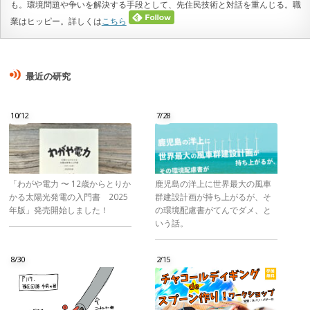
も。環境問題や争いを解決する手段として、先住民技術と対話を重んじる。職
業はヒッピー。詳しくは
こちら
最近の研究
10/12
7/28
「わがや電力 〜 12歳からとりか
鹿児島の洋上に世界最大の風車
かる太陽光発電の入門書 2025
群建設計画が持ち上がるが、そ
年版」発売開始しました！
の環境配慮書がてんでダメ、と
いう話。
8/30
2/15