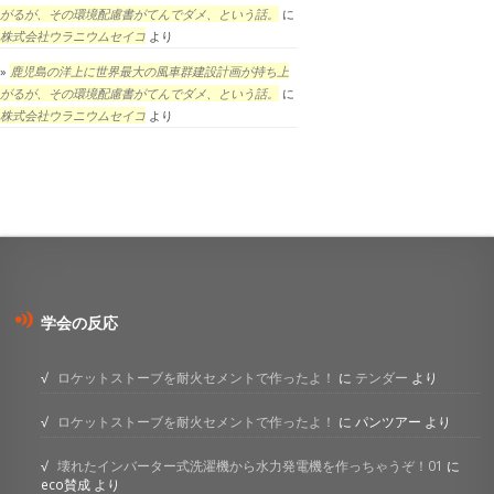
がるが、その環境配慮書がてんでダメ、という話。
に
株式会社ウラニウムセイコ
より
鹿児島の洋上に世界最大の風車群建設計画が持ち上
がるが、その環境配慮書がてんでダメ、という話。
に
株式会社ウラニウムセイコ
より
学会の反応
ロケットストーブを耐火セメントで作ったよ！
に
テンダー
より
ロケットストーブを耐火セメントで作ったよ！
に
パンツアー
より
壊れたインバーター式洗濯機から水力発電機を作っちゃうぞ！01
に
eco賛成
より