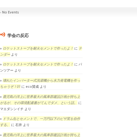
No Events
学会の反応
ロケットストーブを耐火セメントで作ったよ！
に
テ
ンダー
より
ロケットストーブを耐火セメントで作ったよ！
に
パ
ンツアー
より
壊れたインバーター式洗濯機から水力発電機を作っ
ちゃうぞ！01
に
eco賛成
より
鹿児島の洋上に世界最大の風車群建設計画が持ち上
がるが、その環境配慮書がてんでダメ、という話。
に
マエダシンイチ
より
ドラム缶とセメントで、一万円以下のピザ窯を自作
する。
に
石井
より
鹿児島の洋上に世界最大の風車群建設計画が持ち上