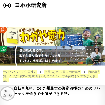
ヨホホ研究所
サバイバル・先住民技術
»
発電しながら国内自転車旅
»
自転車九
州。26 九州最大の海岸清掃のためのリハーサル炭焼きで土偶ができる
話。
自転車九州。26 九州最大の海岸清掃のためのリハ
2011
ーサル炭焼きで土偶ができる話。
2/16