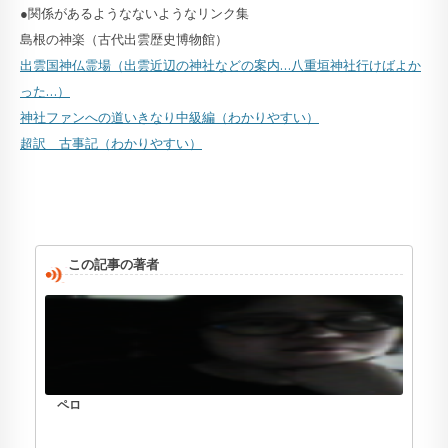
●関係があるようなないようなリンク集
島根の神楽（古代出雲歴史博物館）
出雲国神仏霊場（出雲近辺の神社などの案内…八重垣神社行けばよか
った…）
神社ファンへの道いきなり中級編（わかりやすい）
超訳 古事記（わかりやすい）
この記事の著者
ペロ