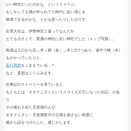
いい時代だったのかな、というイメージ。
もしかして土偶が作られてた時代に近い感じを
体感できるのかな、とかも思ったりしたのです。
出雲大社は、伊勢神宮と違ってなんだか
とても小さくて、普通の神社に近い神社でした（トップ写真）。
鳥居は入口から石→木→銅（金）→木と計5つあり、途中で橋（水）
もかかっていたりと、
五行思想
をふまえている…？
など、妄想はふくらみます。
古事記のストーリーを見ていると、
もともとは「オオクニヌシというスゴイ人が王になった伝記」があ
り、
その後おさめた天皇側の人が
オオクニヌシ・天皇側双方の立場を崩さない程度に
後から話をつけたした、感じがします。