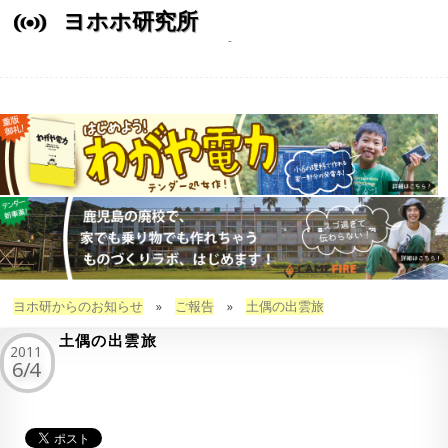
ヨホホ研究所
ヨホ研からのお知らせ
»
ご報告
»
土偶の出雲旅
土偶の出雲旅
2011
6/4