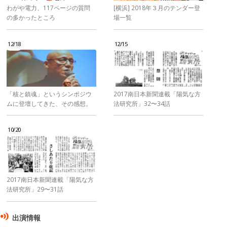
わがや電力、117ページの質問
[横浜] 2018年３月のテンダー登
の多かったところ
場一覧
12/18
12/15
「核と鎮魂」というシンポジウ
2017南日本新聞連載「陽気な方
ムに登壇してきた、その感想。
法研究所」32〜34話
10/20
2017南日本新聞連載「陽気な方
法研究所」29〜31話
出演情報