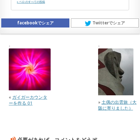
» ペロ のすべての投稿
facebookでシェア
Twitterでシェア
«
ガイガーカウンタ
»
土偶の出雲旅（大
ーを作る 01
阪に寄りました）
必要があれば、コメントをどうぞ