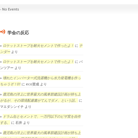
No Events
学会の反応
ロケットストーブを耐火セメントで作ったよ！
に
テ
ンダー
より
ロケットストーブを耐火セメントで作ったよ！
に
パ
ンツアー
より
壊れたインバーター式洗濯機から水力発電機を作っ
ちゃうぞ！01
に
eco賛成
より
鹿児島の洋上に世界最大の風車群建設計画が持ち上
がるが、その環境配慮書がてんでダメ、という話。
に
マエダシンイチ
より
ドラム缶とセメントで、一万円以下のピザ窯を自作
する。
に
石井
より
鹿児島の洋上に世界最大の風車群建設計画が持ち上