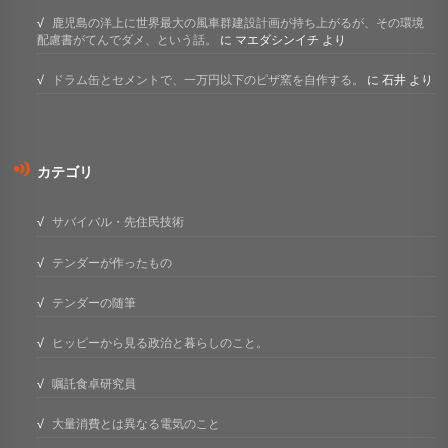
鹿児島の洋上に世界最大の風車群建設計画が持ち上がるが、その環境
配慮書がてんでダメ、という話。
に
マエダシンイチ
より
ドラム缶とセメントで、一万円以下のピザ窯を自作する。
に
石井
より
カテゴリ
サバイバル・先住民技術
テンダーが作ったもの
テンダーの随筆
ヒッピーから見る政治と暮らしのこと。
嘱託食卓研究員
大量消費とは異なる電気のこと