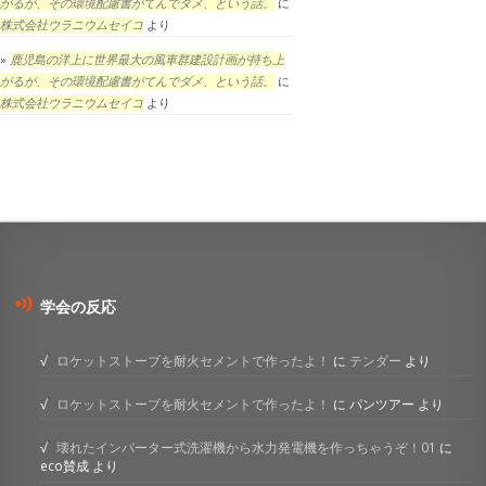
がるが、その環境配慮書がてんでダメ、という話。
に
株式会社ウラニウムセイコ
より
鹿児島の洋上に世界最大の風車群建設計画が持ち上
がるが、その環境配慮書がてんでダメ、という話。
に
株式会社ウラニウムセイコ
より
学会の反応
ロケットストーブを耐火セメントで作ったよ！
に
テンダー
より
ロケットストーブを耐火セメントで作ったよ！
に
パンツアー
より
壊れたインバーター式洗濯機から水力発電機を作っちゃうぞ！01
に
eco賛成
より