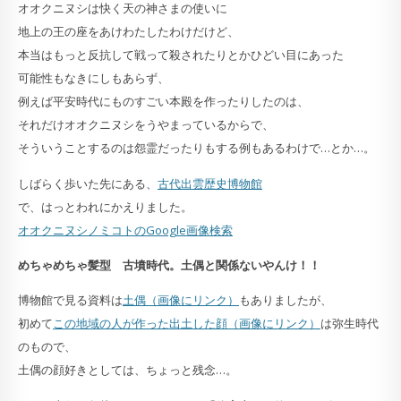
オオクニヌシは快く天の神さまの使いに
地上の王の座をあけわたしたわけだけど、
本当はもっと反抗して戦って殺されたりとかひどい目にあった
可能性もなきにしもあらず、
例えば平安時代にものすごい本殿を作ったりしたのは、
それだけオオクニヌシをうやまっているからで、
そういうことするのは怨霊だったりもする例もあるわけで…とか…。
しばらく歩いた先にある、
古代出雲歴史博物館
で、はっとわれにかえりました。
オオクニヌシノミコトのGoogle画像検索
めちゃめちゃ髪型 古墳時代。土偶と関係ないやんけ！！
博物館で見る資料は
土偶（画像にリンク）
もありましたが、
初めて
この地域の人が作った出土した顔（画像にリンク）
は弥生時代
のもので、
土偶の顔好きとしては、ちょっと残念…。