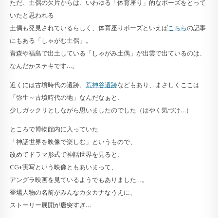
ただ、土偶の欠片からは、いわゆる「体育座り」的なポーズをとって
いたと思われる
土偶も発見されているらしく、体育座りポーズといえば
こちら
の記事
にもある「しゃがむ土偶」。
青森や福島で出土している「しゃがみ土偶」が出雲で出ているのは、
なんだかステキです…。
近くには古墳時代の遺跡、
荒神谷遺跡
などもあり、まさしくここは
「弥生～古墳時代の地」なんだなぁと、
少しガックリとしながら思いましたのでした（はやく気づけ…）
ところで博物館内に入っていた
「神話世界を映像で楽しむ」というもので、
改めてドラマ形式で神話世界を見ると、
CG+実写という映像ともあいまって、
アングラ映画を見ているようでもありました…。
登場人物の名前がみんなカタカナなうえに、
ストーリー展開が唐突すぎ…