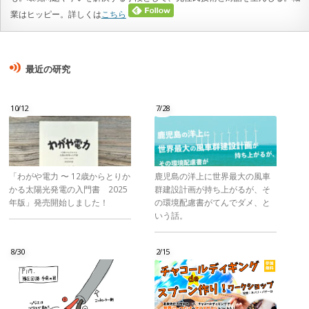
業はヒッピー。詳しくは
こちら
最近の研究
10/12
7/28
「わがや電力 〜 12歳からとりか
鹿児島の洋上に世界最大の風車
かる太陽光発電の入門書 2025
群建設計画が持ち上がるが、そ
年版」発売開始しました！
の環境配慮書がてんでダメ、と
いう話。
8/30
2/15