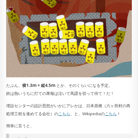
たぶん、
横1.3m × 縦4.5m
とか、そのくらいになる予定。
鉄は熱いうちに打ての果報は泣いて馬謖を切って待て！だ！
埋設センターの設計思想がいかにアレかは、日本原燃（六ヶ所村の再
処理工程を進めてる会社）の
こちら
、と、Wikipediaの
こちら
！
簡単に言うと、