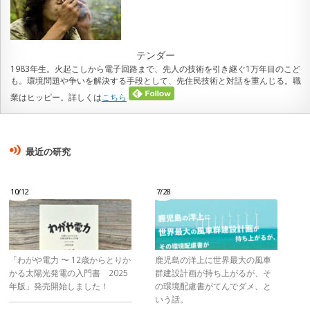
テンダー
1983年生。火起こしから電子回路まで、先人の技術を引き継ぐ1万年目のこど
も。環境問題や争いを解決する手段として、先住民技術と対話を重んじる。職
業はヒッピー。詳しくは
こちら
最近の研究
10/12
7/28
「わがや電力 〜 12歳からとりか
鹿児島の洋上に世界最大の風車
かる太陽光発電の入門書 2025
群建設計画が持ち上がるが、そ
年版」発売開始しました！
の環境配慮書がてんでダメ、と
いう話。