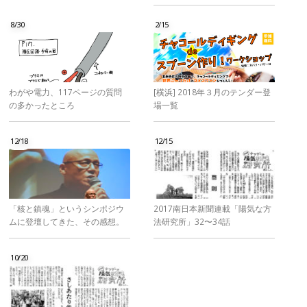
8/30
2/15
わがや電力、117ページの質問
[横浜] 2018年３月のテンダー登
の多かったところ
場一覧
12/18
12/15
「核と鎮魂」というシンポジウ
2017南日本新聞連載「陽気な方
ムに登壇してきた、その感想。
法研究所」32〜34話
10/20