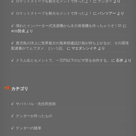
ロケットストーブを耐火セメントで作ったよ！
に
テンダー
より
ロケットストーブを耐火セメントで作ったよ！
に
パンツアー
より
壊れたインバーター式洗濯機から水力発電機を作っちゃうぞ！01
に
eco賛成
より
鹿児島の洋上に世界最大の風車群建設計画が持ち上がるが、その環境
配慮書がてんでダメ、という話。
に
マエダシンイチ
より
ドラム缶とセメントで、一万円以下のピザ窯を自作する。
に
石井
より
カテゴリ
サバイバル・先住民技術
テンダーが作ったもの
テンダーの随筆