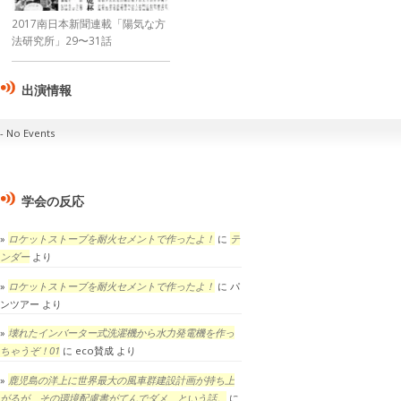
2017南日本新聞連載「陽気な方
法研究所」29〜31話
出演情報
No Events
学会の反応
ロケットストーブを耐火セメントで作ったよ！
に
テ
ンダー
より
ロケットストーブを耐火セメントで作ったよ！
に
パ
ンツアー
より
壊れたインバーター式洗濯機から水力発電機を作っ
ちゃうぞ！01
に
eco賛成
より
鹿児島の洋上に世界最大の風車群建設計画が持ち上
がるが、その環境配慮書がてんでダメ、という話。
に