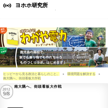
ヨホホ研究所
ヒッピーから見る政治と暮らしのこと。
»
環境問題を解決する
»
南大隅へ、街頭看板大作戦
南大隅へ、街頭看板大作戦
2012
9/8