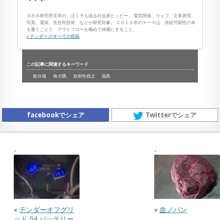
ヨホホ研究所主宰の、泣く子も訛る社会派ヒッピー。 電気関係、ウェブ、文章表現、
写真、選挙、先住民技術、などが研究対象。 ２０１６年のテーマは、持続可能性の本
を書くことと、アウトフローを極めて綺麗にすること。
» テンダー のすべての投稿
この記事に関連するキーワード
処分場
南大隅
放射性残土
福島
facebookでシェア
Twitterでシェア
«
テンダーオフグリ
»
血ノパン
ッド 04 バッテリー