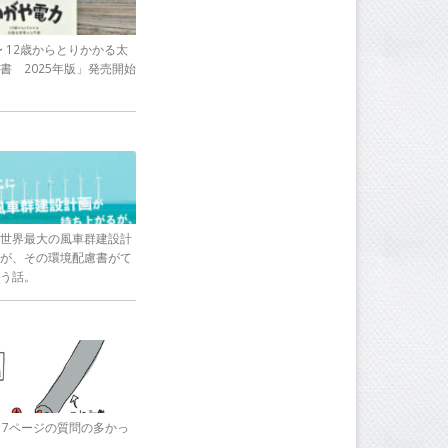
〜 12歳からとりかかる太
書 2025年版」発売開始
世界最大の風車群建設計
が、その環境配慮書がて
う話。
17ページの質問の多かっ