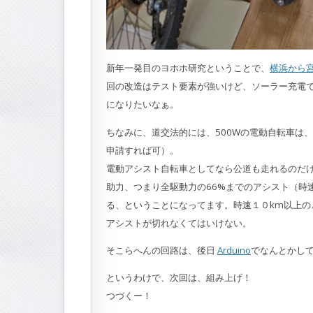
新年一発目のヨホホ研究ということで、
横浜から
回の改造はテスト要素が強いけど、ソーラー充電で
になりたいなぁ。
ちなみに、道交法的には、500Wの電動自転車は
申請すれば可）。
電動アシスト自転車としてなら公道も走れるのだけ
助力、つまり全駆動力の66%までのアシスト（時
る、ということになってます。時速１０km以上の
アシストが切れなくてはいけない。
そこらへんの回路は、後日
Arduino
でなんとかし
というわけで、次回は、組み上げ！
つづくー！