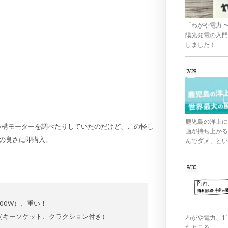
「わがや電力 
陽光発電の入門
しました！
7/28
鹿児島の洋上に
結構モーターを調べたりしていたのだけど、この怪し
画が持ち上がる
スの良さに即購入。
んでダメ、とい
8/30
500W）、重い！
計（キーソケット、クラクション付き）
わがや電力、1
たところ