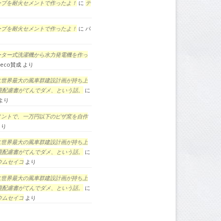
ーブを耐火セメントで作ったよ！
に
テ
ーブを耐火セメントで作ったよ！
に
パ
ーター式洗濯機から水力発電機を作っ
eco賛成
より
に世界最大の風車群建設計画が持ち上
境配慮書がてんでダメ、という話。
に
より
メントで、一万円以下のピザ窯を自作
より
に世界最大の風車群建設計画が持ち上
境配慮書がてんでダメ、という話。
に
ウムセイコ
より
に世界最大の風車群建設計画が持ち上
境配慮書がてんでダメ、という話。
に
ウムセイコ
より