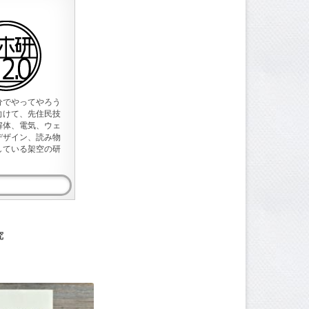
分でやってやろう
向けて、先住民技
解体、電気、ウェ
デザイン、読み物
している架空の研
究