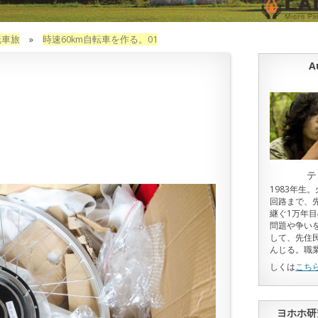
転車旅
»
時速60km自転車を作る。01
A
テ
1983年生
回路まで、
継ぐ1万年
問題や争い
して、先住
んじる。職
しくは
こち
ヨホホ研