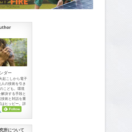
uthor
ンダー
。火起こしから電子
先人の技術を引き
目のこども。環境
を解決する手段と
民技術と対話を重
業はヒッピー。詳
ら
究所について