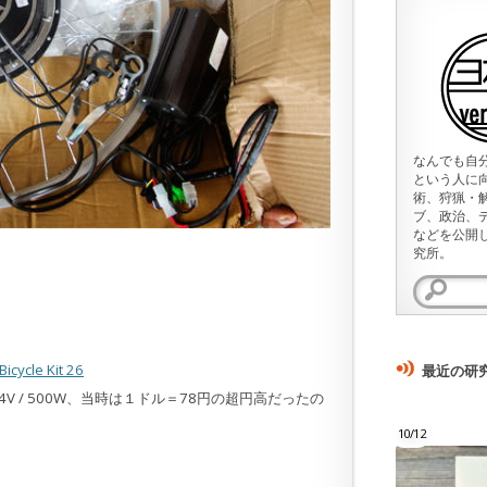
なんでも自
という人に
術、狩猟・
ブ、政治、
などを公開
究所。
検
索:
Bicycle Kit 26
最近の研
 / 500W、当時は１ドル＝78円の超円高だったの
10/12