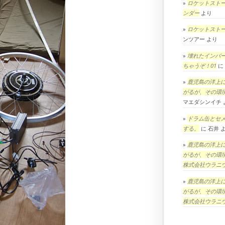
ロケットスト
ンダー
より
ロケットスト
ンツアー
より
壊れたインバ
ちゃうぞ！01
に
鹿児島の洋上
がるが、その環
マエダシンイチ
ドラム缶とセ
する。
に
石井
鹿児島の洋上
がるが、その環
株式会社ウラニ
鹿児島の洋上
がるが、その環
株式会社ウラニ