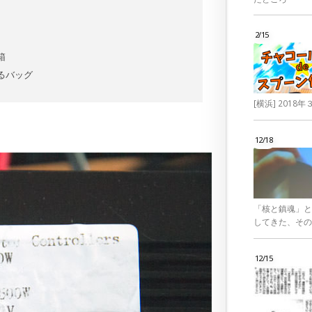
2/15
箱
るバッグ
[横浜] 201
12/18
「核と鎮魂」と
してきた、その
12/15