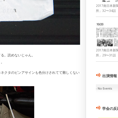
2017南日本
所」32〜34話
10/20
2017南日本
てる。読めないじゃん。
所」29〜31話
り。
コネクタのピンアサインも色分けされてて難しくない
出演情報
No Events
学会の反