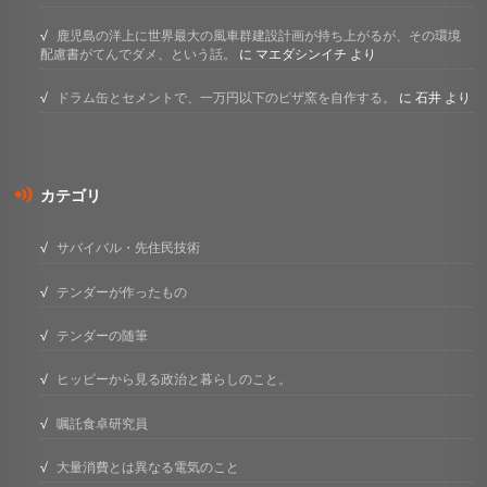
鹿児島の洋上に世界最大の風車群建設計画が持ち上がるが、その環境
配慮書がてんでダメ、という話。
に
マエダシンイチ
より
ドラム缶とセメントで、一万円以下のピザ窯を自作する。
に
石井
より
カテゴリ
サバイバル・先住民技術
テンダーが作ったもの
テンダーの随筆
ヒッピーから見る政治と暮らしのこと。
嘱託食卓研究員
大量消費とは異なる電気のこと