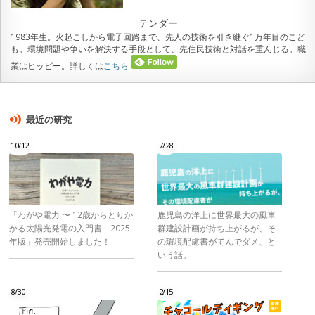
テンダー
1983年生。火起こしから電子回路まで、先人の技術を引き継ぐ1万年目のこど
も。環境問題や争いを解決する手段として、先住民技術と対話を重んじる。職
業はヒッピー。詳しくは
こちら
最近の研究
10/12
7/28
「わがや電力 〜 12歳からとりか
鹿児島の洋上に世界最大の風車
かる太陽光発電の入門書 2025
群建設計画が持ち上がるが、そ
年版」発売開始しました！
の環境配慮書がてんでダメ、と
いう話。
8/30
2/15