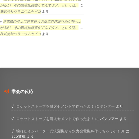
がるが、その環境配慮書がてんでダメ、という話。
に
株式会社ウラニウムセイコ
より
鹿児島の洋上に世界最大の風車群建設計画が持ち上
がるが、その環境配慮書がてんでダメ、という話。
に
株式会社ウラニウムセイコ
より
学会の反応
ロケットストーブを耐火セメントで作ったよ！
に
テンダー
より
ロケットストーブを耐火セメントで作ったよ！
に
パンツアー
より
壊れたインバーター式洗濯機から水力発電機を作っちゃうぞ！01
に
eco賛成
より