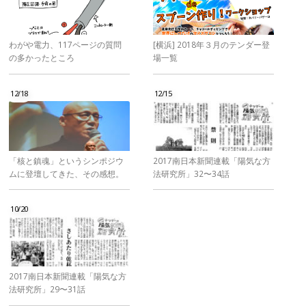
わがや電力、117ページの質問
[横浜] 2018年３月のテンダー登
の多かったところ
場一覧
12/18
12/15
「核と鎮魂」というシンポジウ
2017南日本新聞連載「陽気な方
ムに登壇してきた、その感想。
法研究所」32〜34話
10/20
2017南日本新聞連載「陽気な方
法研究所」29〜31話