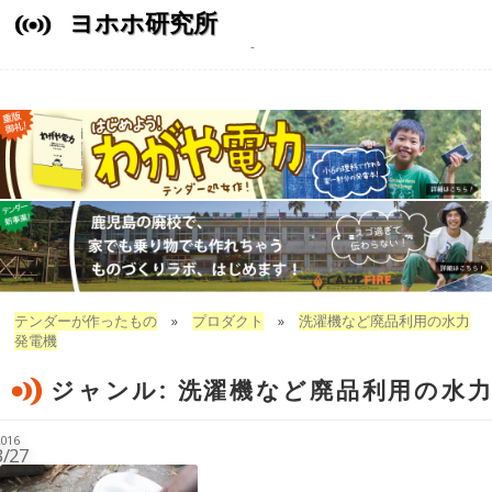
ヨホホ研究所
テンダーが作ったもの
»
プロダクト
»
洗濯機など廃品利用の水力
発電機
ジャンル:
洗濯機など廃品利用の水
016
3/27