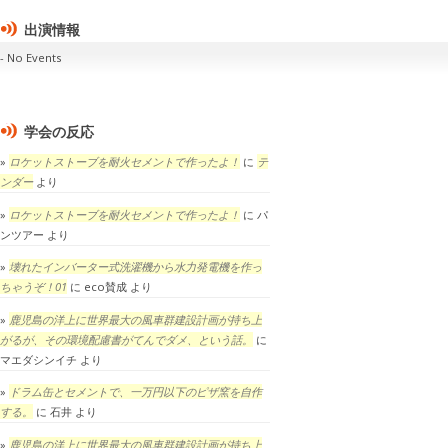
出演情報
No Events
学会の反応
ロケットストーブを耐火セメントで作ったよ！
に
テ
ンダー
より
ロケットストーブを耐火セメントで作ったよ！
に
パ
ンツアー
より
壊れたインバーター式洗濯機から水力発電機を作っ
ちゃうぞ！01
に
eco賛成
より
鹿児島の洋上に世界最大の風車群建設計画が持ち上
がるが、その環境配慮書がてんでダメ、という話。
に
マエダシンイチ
より
ドラム缶とセメントで、一万円以下のピザ窯を自作
する。
に
石井
より
鹿児島の洋上に世界最大の風車群建設計画が持ち上