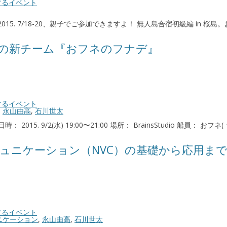
するイベント
15. 7/18-20、親子でご参加できますよ！ 無人島合宿初級編 in 桜島。お
の新チーム『おフネのフナデ』
するイベント
,
永山由高
,
石川世太
 9/2(水) 19:00〜21:00 場所： BrainsStudio 船員： おフネ(
ュニケーション（NVC）の基礎から応用ま
するイベント
ニケーション
,
永山由高
,
石川世太