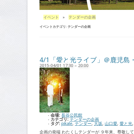
イベント
»
テンダーの企画
イベントカテゴリ:
テンダーの企画
4/1「愛と光ライブ」＠鹿児島
2015-04/01 17:30
–
20:00
会場:
長谷公民館
カテゴリ:
テンダーの企画
タグ:
pikale
,
テンダー
,
大坂
,
山口愛
,
愛と光
企画の発端 わたくしテンダーが ９年来、尊敬