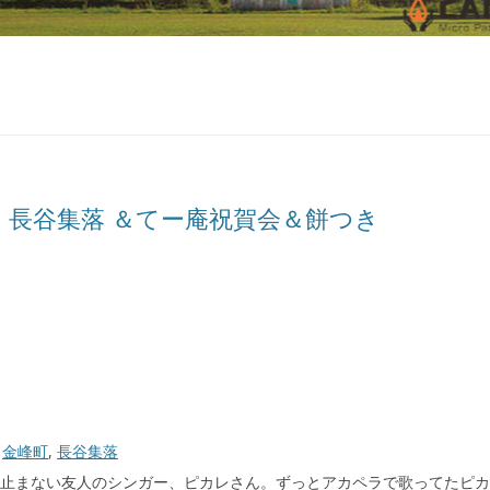
・長谷集落 ＆てー庵祝賀会＆餅つき
,
金峰町
,
長谷集落
して止まない友人のシンガー、ピカレさん。ずっとアカペラで歌ってたピ