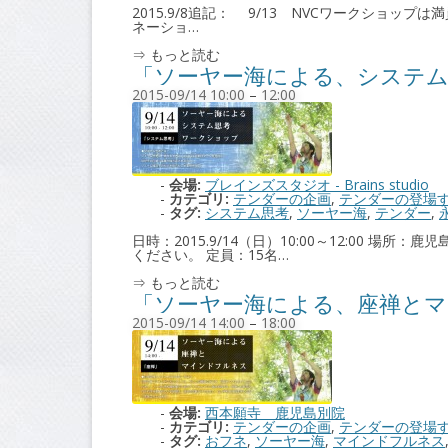
2015.9/8追記： 9/13 NVCワークショップ
ネーショ…
⇒ もっと読む
「ソーヤー海による、システム
2015-09/14 10:00
–
12:00
会場:
ブレインズスタジオ - Brains studio
カテゴリ:
テンダーの企画
,
テンダーの登場
タグ:
システム思考
,
ソーヤー海
,
テンダー
,
日時：2015.9/14（日）10:00～12:0
ください。 定員：15名…
⇒ もっと読む
「ソーヤー海による、座禅とマ
2015-09/14 14:00
–
18:00
会場:
西本願寺 鹿児島別院
カテゴリ:
テンダーの企画
,
テンダーの登場
タグ:
おフネ
,
ソーヤー海
,
マインドフルネス