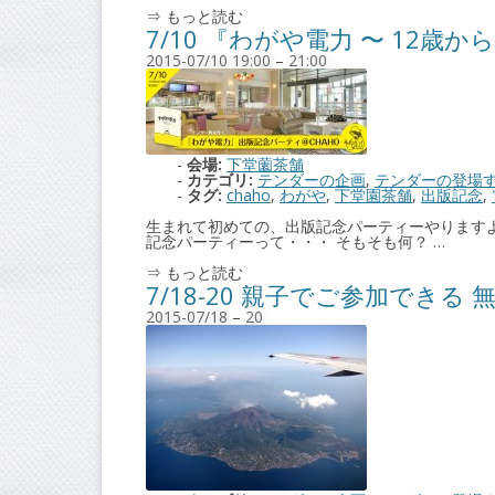
⇒ もっと読む
7/10 『わがや電力 〜 1
2015-07/10 19:00
–
21:00
会場:
下堂薗茶舗
カテゴリ:
テンダーの企画
,
テンダーの登場
タグ:
chaho
,
わがや
,
下堂園茶舗
,
出版記念
,
生まれて初めての、出版記念パーティーやりますよ
記念パーティーって・・・ そもそも何？ …
⇒ もっと読む
7/18-20 親子でご参加できる 
2015-07/18
–
20