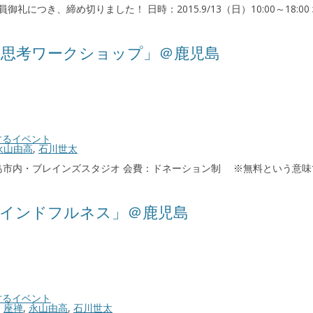
は満員御礼につき、締め切りました！ 日時：2015.9/13（日）10:00～1
思考ワークショップ」＠鹿児島
するイベント
永山由高
,
石川世太
0 場所：鹿児島市内・ブレインズスタジオ 会費：ドネーション制 ※無料とい
インドフルネス」＠鹿児島
するイベント
,
座禅
,
永山由高
,
石川世太