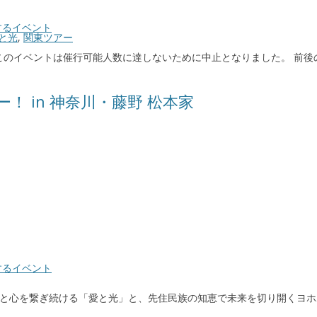
するイベント
と光
,
関東ツアー
りませんが、このイベントは催行可能人数に達しないために中止となりました。
ンダー！ in 神奈川・藤野 松本家
するイベント
」 音楽で人と心を繋ぎ続ける「愛と光」と、先住民族の知恵で未来を切り開