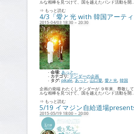
ルな相棒を見つけて、国を越えたバンド活動を開
⇒ もっと読む
4/3「愛と光 with 韓国ア
2015-04/03 18:30
–
20:30
会場:
あっと。
カテゴリ:
テンダーの企画
タグ:
pikale
,
あっと
,
山口愛
,
愛と光
,
韓国
企画の発端 わたくしテンダーが ９年来、尊敬
ルな相棒を見つけて、国を越えたバンド活動を開
⇒ もっと読む
5/19 イマジン自給道場prese
2015-05/19 18:00
–
20:00