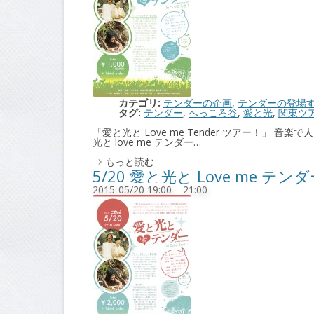
カテゴリ:
テンダーの企画
,
テンダーの登場
タグ:
テンダー
,
へっころ谷
,
愛と光
,
関東ツ
「愛と光と Love me Tender ツアー！
光と love me テンダー…
⇒ もっと読む
5/20 愛と光と Love me テンダ
2015-05/20 19:00
–
21:00