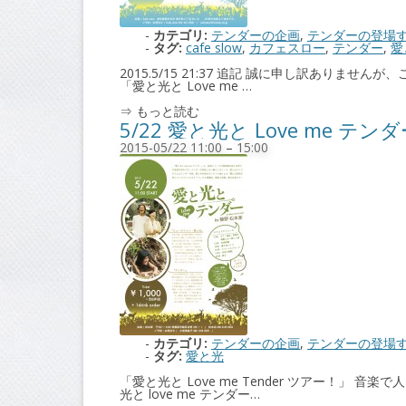
カテゴリ:
テンダーの企画
,
テンダーの登場
タグ:
cafe slow
,
カフェスロー
,
テンダー
,
愛
2015.5/15 21:37 追記 誠に申し訳あ
「愛と光と Love me …
⇒ もっと読む
5/22 愛と光と Love me テ
2015-05/22 11:00
–
15:00
カテゴリ:
テンダーの企画
,
テンダーの登場
タグ:
愛と光
「愛と光と Love me Tender ツアー！
光と love me テンダー…