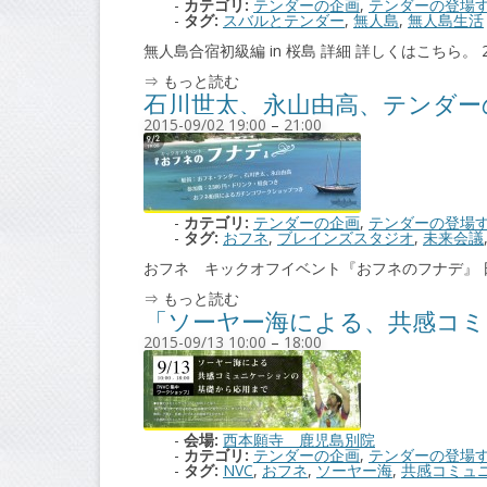
カテゴリ:
テンダーの企画
,
テンダーの登場
タグ:
スバルとテンダー
,
無人島
,
無人島生活
無人島合宿初級編 in 桜島 詳細 詳しくはこちら。 20
⇒ もっと読む
石川世太、永山由高、テンダー
2015-09/02 19:00
–
21:00
カテゴリ:
テンダーの企画
,
テンダーの登場
タグ:
おフネ
,
ブレインズスタジオ
,
未来会議
おフネ キックオフイベント『おフネのフナデ』 日時： 2015.
⇒ もっと読む
「ソーヤー海による、共感コミ
2015-09/13 10:00
–
18:00
会場:
西本願寺 鹿児島別院
カテゴリ:
テンダーの企画
,
テンダーの登場
タグ:
NVC
,
おフネ
,
ソーヤー海
,
共感コミュ