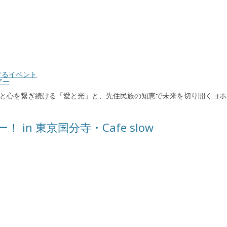
するイベント
アー
」 音楽で人と心を繋ぎ続ける「愛と光」と、先住民族の知恵で未来を切り開
ー！ in 東京国分寺・Cafe slow