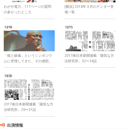
わがや電力、117ページの質問
[横浜] 2018年３月のテンダー登
の多かったところ
場一覧
12/18
12/15
「核と鎮魂」というシンポジウ
2017南日本新聞連載「陽気な方
ムに登壇してきた、その感想。
法研究所」32〜34話
10/20
2017南日本新聞連載「陽気な方
法研究所」29〜31話
出演情報