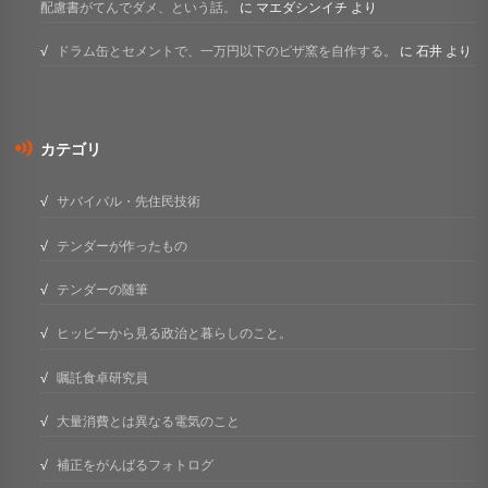
配慮書がてんでダメ、という話。
に
マエダシンイチ
より
ドラム缶とセメントで、一万円以下のピザ窯を自作する。
に
石井
より
カテゴリ
サバイバル・先住民技術
テンダーが作ったもの
テンダーの随筆
ヒッピーから見る政治と暮らしのこと。
嘱託食卓研究員
大量消費とは異なる電気のこと
補正をがんばるフォトログ