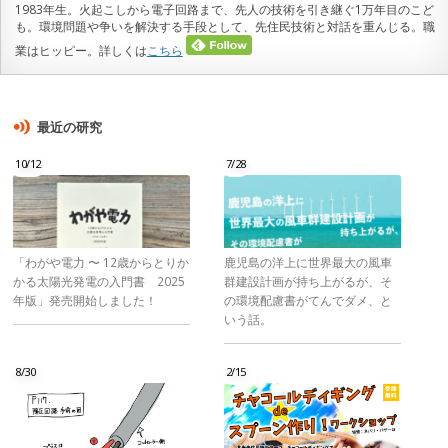
1983年生。火起こしから電子回路まで、先人の技術を引き継ぐ1万年目のこど
も。環境問題や争いを解決する手段として、先住民技術と対話を重んじる。職
業はヒッピー。詳しくは
こちら
最近の研究
10/12
7/28
「わがや電力 〜 12歳からとりか
鹿児島の洋上に世界最大の風車
かる太陽光発電の入門書 2025
群建設計画が持ち上がるが、そ
年版」発売開始しました！
の環境配慮書がてんでダメ、と
いう話。
8/30
2/15