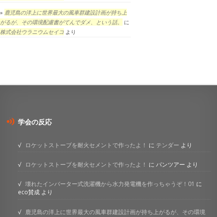
鹿児島の洋上に世界最大の風車群建設計画が持ち上
がるが、その環境配慮書がてんでダメ、という話。
に
株式会社ウラニウムセイコ
より
学会の反応
ロケットストーブを耐火セメントで作ったよ！
に
テンダー
より
ロケットストーブを耐火セメントで作ったよ！
に
パンツアー
より
壊れたインバーター式洗濯機から水力発電機を作っちゃうぞ！01
に
eco賛成
より
鹿児島の洋上に世界最大の風車群建設計画が持ち上がるが、その環境