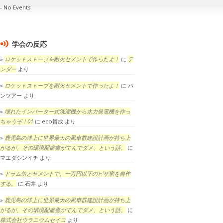
No Events
学会の反応
ロケットストーブを耐火セメントで作ったよ！
に
テ
ンダー
より
ロケットストーブを耐火セメントで作ったよ！
に
パ
ンツアー
より
壊れたインバーター式洗濯機から水力発電機を作っ
ちゃうぞ！01
に
eco賛成
より
鹿児島の洋上に世界最大の風車群建設計画が持ち上
がるが、その環境配慮書がてんでダメ、という話。
に
マエダシンイチ
より
ドラム缶とセメントで、一万円以下のピザ窯を自作
する。
に
石井
より
鹿児島の洋上に世界最大の風車群建設計画が持ち上
がるが、その環境配慮書がてんでダメ、という話。
に
株式会社ウラニウムセイコ
より