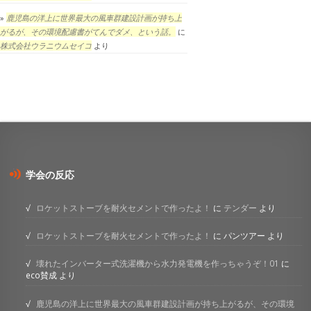
鹿児島の洋上に世界最大の風車群建設計画が持ち上
がるが、その環境配慮書がてんでダメ、という話。
に
株式会社ウラニウムセイコ
より
学会の反応
ロケットストーブを耐火セメントで作ったよ！
に
テンダー
より
ロケットストーブを耐火セメントで作ったよ！
に
パンツアー
より
壊れたインバーター式洗濯機から水力発電機を作っちゃうぞ！01
に
eco賛成
より
鹿児島の洋上に世界最大の風車群建設計画が持ち上がるが、その環境