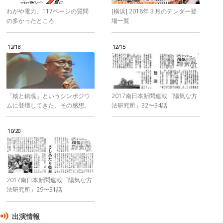
わがや電力、117ページの質問
[横浜] 2018年３月のテンダー登
の多かったところ
場一覧
12/18
12/15
「核と鎮魂」というシンポジウ
2017南日本新聞連載「陽気な方
ムに登壇してきた、その感想。
法研究所」32〜34話
10/20
2017南日本新聞連載「陽気な方
法研究所」29〜31話
出演情報