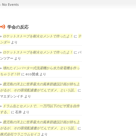
No Events
学会の反応
ロケットストーブを耐火セメントで作ったよ！
に
テ
ンダー
より
ロケットストーブを耐火セメントで作ったよ！
に
パ
ンツアー
より
壊れたインバーター式洗濯機から水力発電機を作っ
ちゃうぞ！01
に
eco賛成
より
鹿児島の洋上に世界最大の風車群建設計画が持ち上
がるが、その環境配慮書がてんでダメ、という話。
に
マエダシンイチ
より
ドラム缶とセメントで、一万円以下のピザ窯を自作
する。
に
石井
より
鹿児島の洋上に世界最大の風車群建設計画が持ち上
がるが、その環境配慮書がてんでダメ、という話。
に
株式会社ウラニウムセイコ
より