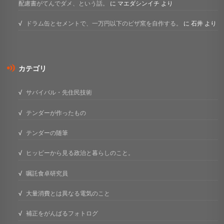
配慮書がてんでダメ、という話。
に
マエダシンイチ
より
ドラム缶とセメントで、一万円以下のピザ窯を自作する。
に
石井
より
カテゴリ
サバイバル・先住民技術
テンダーが作ったもの
テンダーの随筆
ヒッピーから見る政治と暮らしのこと。
嘱託食卓研究員
大量消費とは異なる電気のこと
補正をがんばるフォトログ