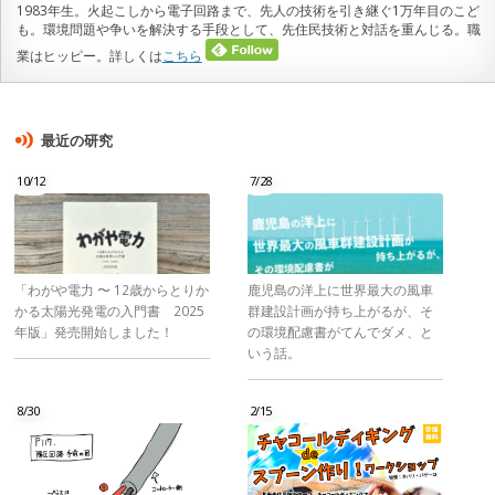
1983年生。火起こしから電子回路まで、先人の技術を引き継ぐ1万年目のこど
も。環境問題や争いを解決する手段として、先住民技術と対話を重んじる。職
業はヒッピー。詳しくは
こちら
最近の研究
10/12
7/28
「わがや電力 〜 12歳からとりか
鹿児島の洋上に世界最大の風車
かる太陽光発電の入門書 2025
群建設計画が持ち上がるが、そ
年版」発売開始しました！
の環境配慮書がてんでダメ、と
いう話。
8/30
2/15