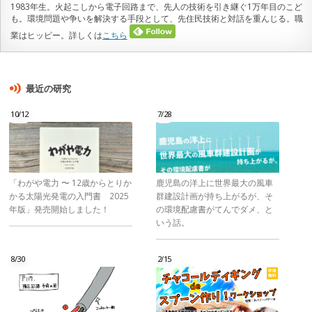
1983年生。火起こしから電子回路まで、先人の技術を引き継ぐ1万年目のこど
も。環境問題や争いを解決する手段として、先住民技術と対話を重んじる。職
業はヒッピー。詳しくは
こちら
最近の研究
10/12
7/28
「わがや電力 〜 12歳からとりか
鹿児島の洋上に世界最大の風車
かる太陽光発電の入門書 2025
群建設計画が持ち上がるが、そ
年版」発売開始しました！
の環境配慮書がてんでダメ、と
いう話。
8/30
2/15