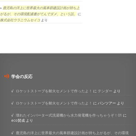
鹿児島の洋上に世界最大の風車群建設計画が持ち上
がるが、その環境配慮書がてんでダメ、という話。
に
株式会社ウラニウムセイコ
より
学会の反応
ロケットストーブを耐火セメントで作ったよ！
に
テンダー
より
ロケットストーブを耐火セメントで作ったよ！
に
パンツアー
より
壊れたインバーター式洗濯機から水力発電機を作っちゃうぞ！01
に
eco賛成
より
鹿児島の洋上に世界最大の風車群建設計画が持ち上がるが、その環境