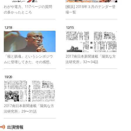
わがや電力、117ページの質問
[横浜] 2018年３月のテンダー登
の多かったところ
場一覧
12/18
12/15
「核と鎮魂」というシンポジウ
2017南日本新聞連載「陽気な方
ムに登壇してきた、その感想。
法研究所」32〜34話
10/20
2017南日本新聞連載「陽気な方
法研究所」29〜31話
出演情報