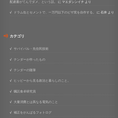
配慮書がてんでダメ、という話。
に
マエダシンイチ
より
ドラム缶とセメントで、一万円以下のピザ窯を自作する。
に
石井
より
カテゴリ
サバイバル・先住民技術
テンダーが作ったもの
テンダーの随筆
ヒッピーから見る政治と暮らしのこと。
嘱託食卓研究員
大量消費とは異なる電気のこと
補正をがんばるフォトログ