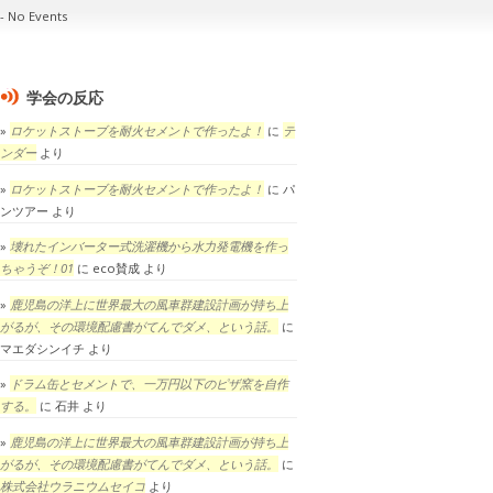
No Events
学会の反応
ロケットストーブを耐火セメントで作ったよ！
に
テ
ンダー
より
ロケットストーブを耐火セメントで作ったよ！
に
パ
ンツアー
より
壊れたインバーター式洗濯機から水力発電機を作っ
ちゃうぞ！01
に
eco賛成
より
鹿児島の洋上に世界最大の風車群建設計画が持ち上
がるが、その環境配慮書がてんでダメ、という話。
に
マエダシンイチ
より
ドラム缶とセメントで、一万円以下のピザ窯を自作
する。
に
石井
より
鹿児島の洋上に世界最大の風車群建設計画が持ち上
がるが、その環境配慮書がてんでダメ、という話。
に
株式会社ウラニウムセイコ
より