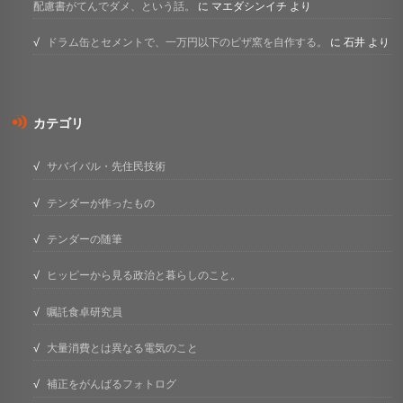
配慮書がてんでダメ、という話。
に
マエダシンイチ
より
ドラム缶とセメントで、一万円以下のピザ窯を自作する。
に
石井
より
カテゴリ
サバイバル・先住民技術
テンダーが作ったもの
テンダーの随筆
ヒッピーから見る政治と暮らしのこと。
嘱託食卓研究員
大量消費とは異なる電気のこと
補正をがんばるフォトログ