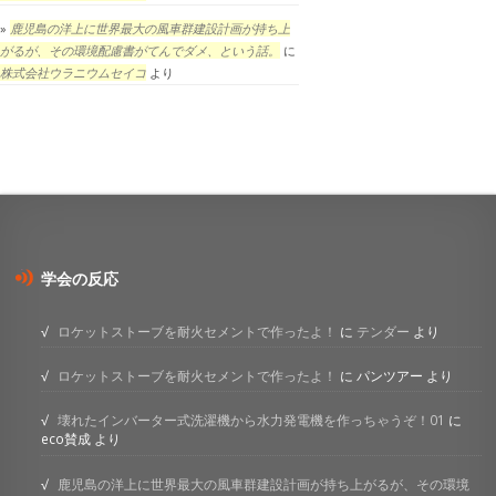
鹿児島の洋上に世界最大の風車群建設計画が持ち上
がるが、その環境配慮書がてんでダメ、という話。
に
株式会社ウラニウムセイコ
より
学会の反応
ロケットストーブを耐火セメントで作ったよ！
に
テンダー
より
ロケットストーブを耐火セメントで作ったよ！
に
パンツアー
より
壊れたインバーター式洗濯機から水力発電機を作っちゃうぞ！01
に
eco賛成
より
鹿児島の洋上に世界最大の風車群建設計画が持ち上がるが、その環境