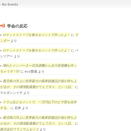
No Events
学会の反応
ロケットストーブを耐火セメントで作ったよ！
に
テ
ンダー
より
ロケットストーブを耐火セメントで作ったよ！
に
パ
ンツアー
より
壊れたインバーター式洗濯機から水力発電機を作っ
ちゃうぞ！01
に
eco賛成
より
鹿児島の洋上に世界最大の風車群建設計画が持ち上
がるが、その環境配慮書がてんでダメ、という話。
に
マエダシンイチ
より
ドラム缶とセメントで、一万円以下のピザ窯を自作
する。
に
石井
より
鹿児島の洋上に世界最大の風車群建設計画が持ち上
がるが、その環境配慮書がてんでダメ、という話。
に
株式会社ウラニウムセイコ
より