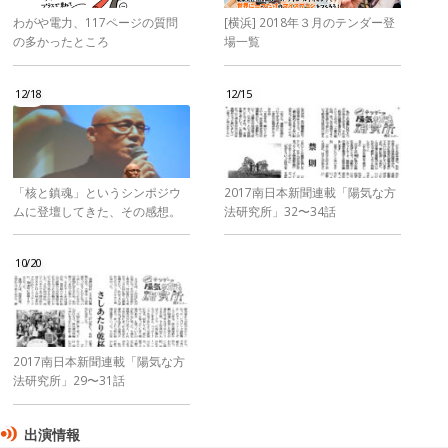
わがや電力、117ページの質問
[横浜] 2018年３月のテンダー登
の多かったところ
場一覧
12/18
12/15
「核と鎮魂」というシンポジウ
2017南日本新聞連載「陽気な方
ムに登壇してきた、その感想。
法研究所」32〜34話
10/20
2017南日本新聞連載「陽気な方
法研究所」29〜31話
出演情報