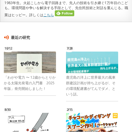
1983年生。火起こしから電子回路まで、先人の技術を引き継ぐ1万年目のこど
も。環境問題や争いを解決する手段として、先住民技術と対話を重んじる。職
業はヒッピー。詳しくは
こちら
最近の研究
10/12
7/28
「わがや電力 〜 12歳からとりか
鹿児島の洋上に世界最大の風車
かる太陽光発電の入門書 2025
群建設計画が持ち上がるが、そ
年版」発売開始しました！
の環境配慮書がてんでダメ、と
いう話。
8/30
2/15