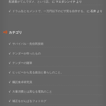
配慮書がてんでダメ、という話。
に
マエダシンイチ
より
ドラム缶とセメントで、一万円以下のピザ窯を自作する。
に
石井
より
カテゴリ
サバイバル・先住民技術
テンダーが作ったもの
テンダーの随筆
ヒッピーから見る政治と暮らしのこと。
嘱託食卓研究員
大量消費とは異なる電気のこと
補正をがんばるフォトログ