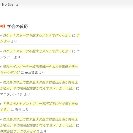
No Events
学会の反応
ロケットストーブを耐火セメントで作ったよ！
に
テ
ンダー
より
ロケットストーブを耐火セメントで作ったよ！
に
パ
ンツアー
より
壊れたインバーター式洗濯機から水力発電機を作っ
ちゃうぞ！01
に
eco賛成
より
鹿児島の洋上に世界最大の風車群建設計画が持ち上
がるが、その環境配慮書がてんでダメ、という話。
に
マエダシンイチ
より
ドラム缶とセメントで、一万円以下のピザ窯を自作
する。
に
石井
より
鹿児島の洋上に世界最大の風車群建設計画が持ち上
がるが、その環境配慮書がてんでダメ、という話。
に
株式会社ウラニウムセイコ
より