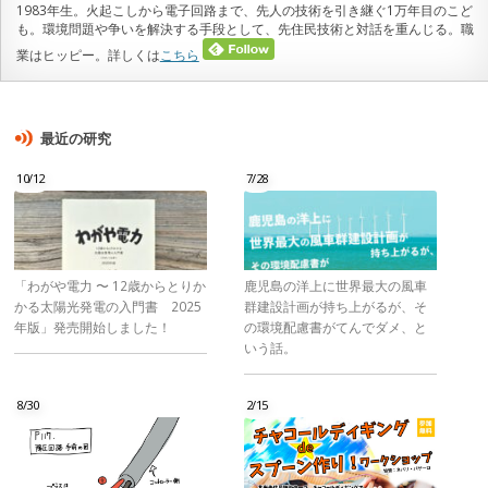
1983年生。火起こしから電子回路まで、先人の技術を引き継ぐ1万年目のこど
も。環境問題や争いを解決する手段として、先住民技術と対話を重んじる。職
業はヒッピー。詳しくは
こちら
最近の研究
10/12
7/28
「わがや電力 〜 12歳からとりか
鹿児島の洋上に世界最大の風車
かる太陽光発電の入門書 2025
群建設計画が持ち上がるが、そ
年版」発売開始しました！
の環境配慮書がてんでダメ、と
いう話。
8/30
2/15