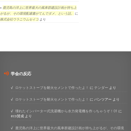
鹿児島の洋上に世界最大の風車群建設計画が持ち上
がるが、その環境配慮書がてんでダメ、という話。
に
株式会社ウラニウムセイコ
より
学会の反応
ロケットストーブを耐火セメントで作ったよ！
に
テンダー
より
ロケットストーブを耐火セメントで作ったよ！
に
パンツアー
より
壊れたインバーター式洗濯機から水力発電機を作っちゃうぞ！01
に
eco賛成
より
鹿児島の洋上に世界最大の風車群建設計画が持ち上がるが、その環境