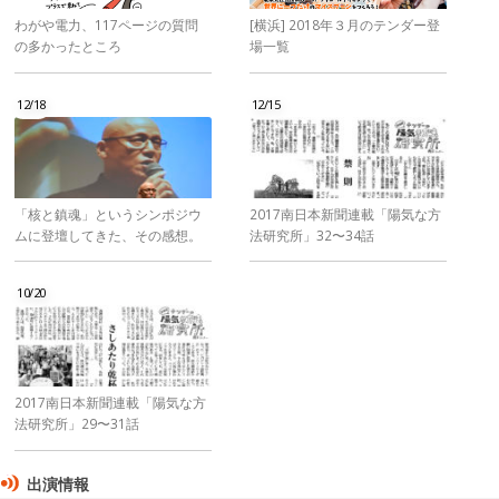
わがや電力、117ページの質問
[横浜] 2018年３月のテンダー登
の多かったところ
場一覧
12/18
12/15
「核と鎮魂」というシンポジウ
2017南日本新聞連載「陽気な方
ムに登壇してきた、その感想。
法研究所」32〜34話
10/20
2017南日本新聞連載「陽気な方
法研究所」29〜31話
出演情報