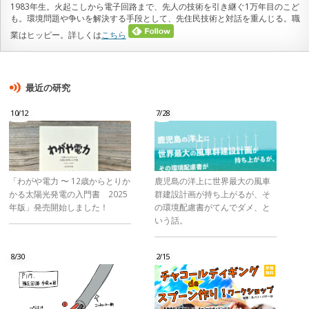
1983年生。火起こしから電子回路まで、先人の技術を引き継ぐ1万年目のこど
も。環境問題や争いを解決する手段として、先住民技術と対話を重んじる。職
業はヒッピー。詳しくは
こちら
最近の研究
10/12
7/28
「わがや電力 〜 12歳からとりか
鹿児島の洋上に世界最大の風車
かる太陽光発電の入門書 2025
群建設計画が持ち上がるが、そ
年版」発売開始しました！
の環境配慮書がてんでダメ、と
いう話。
8/30
2/15