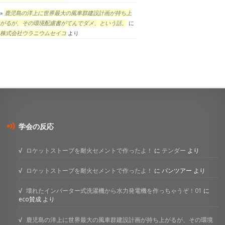
鹿児島の洋上に世界最大の風車群建設計画が持ち上
がるが、その環境配慮書がてんでダメ、という話。
に
株式会社ウラニウムセイコ
より
学会の反応
ロケットストーブを耐火セメントで作ったよ！
に
テンダー
より
ロケットストーブを耐火セメントで作ったよ！
に
パンツアー
より
壊れたインバーター式洗濯機から水力発電機を作っちゃうぞ！01
に
eco賛成
より
鹿児島の洋上に世界最大の風車群建設計画が持ち上がるが、その環境