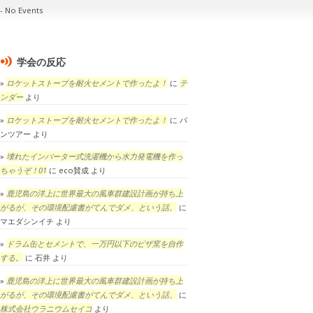
No Events
学会の反応
ロケットストーブを耐火セメントで作ったよ！
に
テ
ンダー
より
ロケットストーブを耐火セメントで作ったよ！
に
パ
ンツアー
より
壊れたインバーター式洗濯機から水力発電機を作っ
ちゃうぞ！01
に
eco賛成
より
鹿児島の洋上に世界最大の風車群建設計画が持ち上
がるが、その環境配慮書がてんでダメ、という話。
に
マエダシンイチ
より
ドラム缶とセメントで、一万円以下のピザ窯を自作
する。
に
石井
より
鹿児島の洋上に世界最大の風車群建設計画が持ち上
がるが、その環境配慮書がてんでダメ、という話。
に
株式会社ウラニウムセイコ
より