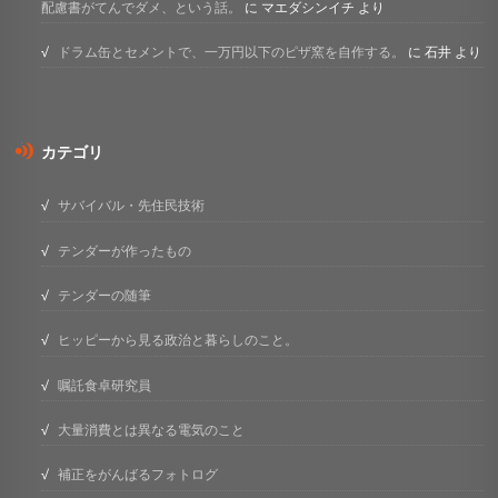
配慮書がてんでダメ、という話。
に
マエダシンイチ
より
ドラム缶とセメントで、一万円以下のピザ窯を自作する。
に
石井
より
カテゴリ
サバイバル・先住民技術
テンダーが作ったもの
テンダーの随筆
ヒッピーから見る政治と暮らしのこと。
嘱託食卓研究員
大量消費とは異なる電気のこと
補正をがんばるフォトログ