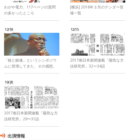
わがや電力、117ページの質問
[横浜] 2018年３月のテンダー登
の多かったところ
場一覧
12/18
12/15
「核と鎮魂」というシンポジウ
2017南日本新聞連載「陽気な方
ムに登壇してきた、その感想。
法研究所」32〜34話
10/20
2017南日本新聞連載「陽気な方
法研究所」29〜31話
出演情報