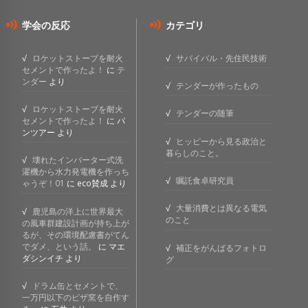
学会の反応
カテゴリ
ロケットストーブを耐火
サバイバル・先住民技術
セメントで作ったよ！
に
テ
ンダー
より
テンダーが作ったもの
ロケットストーブを耐火
テンダーの随筆
セメントで作ったよ！
に
パ
ンツアー
より
ヒッピーから見る政治と
暮らしのこと。
壊れたインバーター式洗
濯機から水力発電機を作っち
嘱託食卓研究員
ゃうぞ！01
に
eco賛成
より
大量消費とは異なる電気
鹿児島の洋上に世界最大
のこと
の風車群建設計画が持ち上が
るが、その環境配慮書がてん
でダメ、という話。
に
マエ
補正をがんばるフォトロ
ダシンイチ
より
グ
ドラム缶とセメントで、
一万円以下のピザ窯を自作す