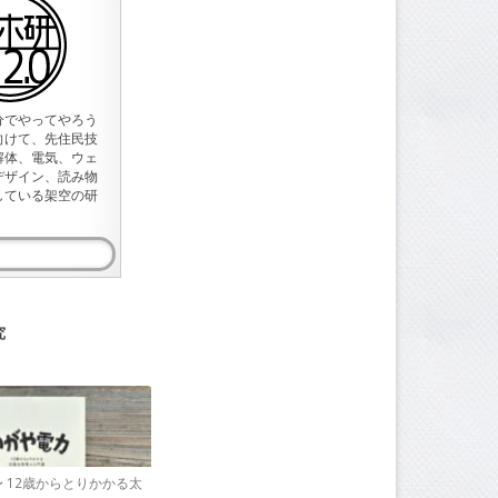
分でやってやろう
向けて、先住民技
解体、電気、ウェ
デザイン、読み物
している架空の研
究
〜 12歳からとりかかる太