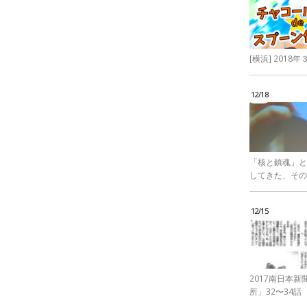
[横浜] 201
12/18
「核と鎮魂」と
してきた、その
12/15
2017南日本
所」32〜34話