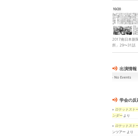
10/20
2017南日本
所」29〜31話
出演情報
No Events
学会の反
ロケットスト
ンダー
より
ロケットスト
ンツアー
より