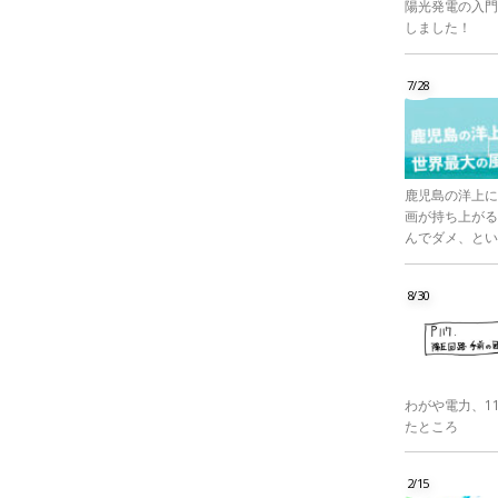
陽光発電の入門
しました！
7/28
鹿児島の洋上に
画が持ち上がる
んでダメ、とい
8/30
わがや電力、1
たところ
2/15