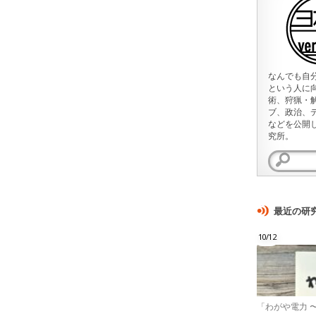
なんでも自
という人に
術、狩猟・
ブ、政治、
などを公開
究所。
検
索:
最近の研
10/12
「わがや電力 