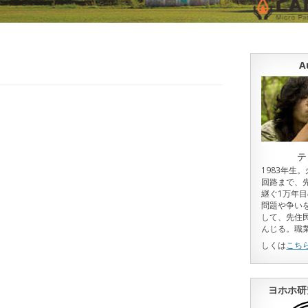
A
テ
1983年生
回路まで、
継ぐ1万年
問題や争い
して、先住
んじる。職
しくは
こち
ヨホホ研