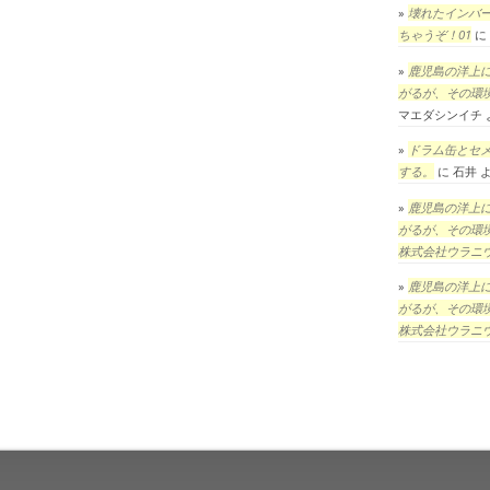
壊れたインバ
ちゃうぞ！01
に
鹿児島の洋上
がるが、その環
マエダシンイチ
ドラム缶とセ
する。
に
石井
鹿児島の洋上
がるが、その環
株式会社ウラニ
鹿児島の洋上
がるが、その環
株式会社ウラニ