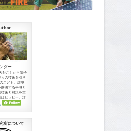
uthor
ンダー
。火起こしから電子
先人の技術を引き
目のこども。環境
を解決する手段と
民技術と対話を重
業はヒッピー。詳
ら
究所について