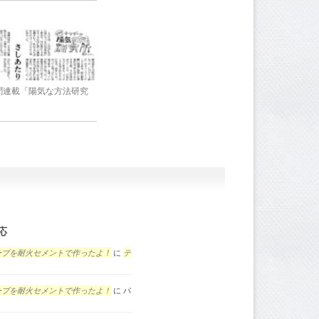
新聞連載「陽気な方法研究
応
ーブを耐火セメントで作ったよ！
に
テ
ーブを耐火セメントで作ったよ！
に
パ