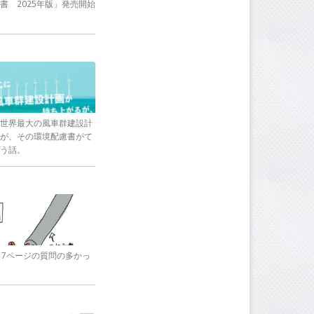
書 2025年版」発売開始
世界最大の風車群建設計
が、その環境配慮書がて
う話。
17ページの質問の多かっ