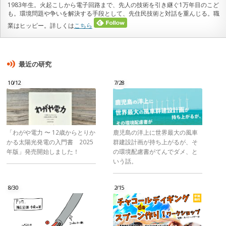
1983年生。火起こしから電子回路まで、先人の技術を引き継ぐ1万年目のこど
も。環境問題や争いを解決する手段として、先住民技術と対話を重んじる。職
業はヒッピー。詳しくは
こちら
最近の研究
10/12
7/28
「わがや電力 〜 12歳からとりか
鹿児島の洋上に世界最大の風車
かる太陽光発電の入門書 2025
群建設計画が持ち上がるが、そ
年版」発売開始しました！
の環境配慮書がてんでダメ、と
いう話。
8/30
2/15