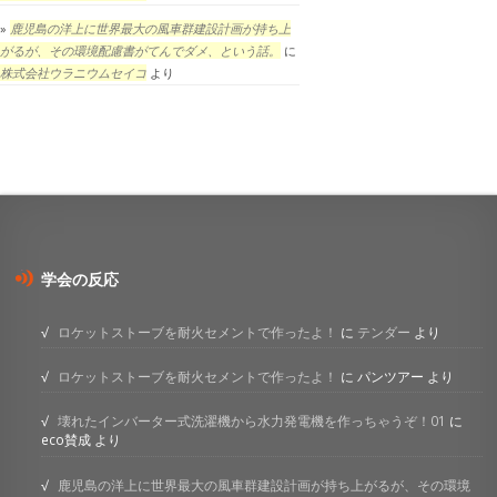
鹿児島の洋上に世界最大の風車群建設計画が持ち上
がるが、その環境配慮書がてんでダメ、という話。
に
株式会社ウラニウムセイコ
より
学会の反応
ロケットストーブを耐火セメントで作ったよ！
に
テンダー
より
ロケットストーブを耐火セメントで作ったよ！
に
パンツアー
より
壊れたインバーター式洗濯機から水力発電機を作っちゃうぞ！01
に
eco賛成
より
鹿児島の洋上に世界最大の風車群建設計画が持ち上がるが、その環境