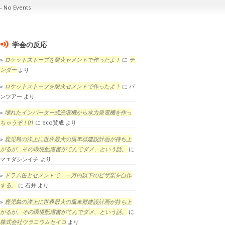
No Events
学会の反応
ロケットストーブを耐火セメントで作ったよ！
に
テ
ンダー
より
ロケットストーブを耐火セメントで作ったよ！
に
パ
ンツアー
より
壊れたインバーター式洗濯機から水力発電機を作っ
ちゃうぞ！01
に
eco賛成
より
鹿児島の洋上に世界最大の風車群建設計画が持ち上
がるが、その環境配慮書がてんでダメ、という話。
に
マエダシンイチ
より
ドラム缶とセメントで、一万円以下のピザ窯を自作
する。
に
石井
より
鹿児島の洋上に世界最大の風車群建設計画が持ち上
がるが、その環境配慮書がてんでダメ、という話。
に
株式会社ウラニウムセイコ
より