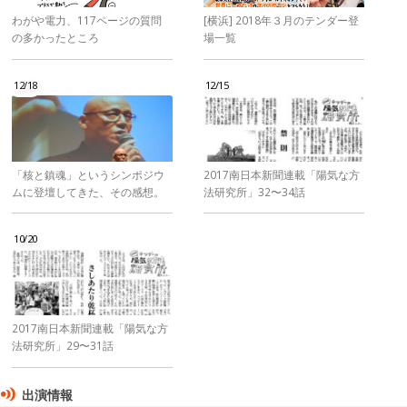
わがや電力、117ページの質問
[横浜] 2018年３月のテンダー登
の多かったところ
場一覧
12/18
12/15
「核と鎮魂」というシンポジウ
2017南日本新聞連載「陽気な方
ムに登壇してきた、その感想。
法研究所」32〜34話
10/20
2017南日本新聞連載「陽気な方
法研究所」29〜31話
出演情報