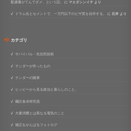
配慮書がてんでダメ、という話。
に
マエダシンイチ
より
ドラム缶とセメントで、一万円以下のピザ窯を自作する。
に
石井
より
カテゴリ
サバイバル・先住民技術
テンダーが作ったもの
テンダーの随筆
ヒッピーから見る政治と暮らしのこと。
嘱託食卓研究員
大量消費とは異なる電気のこと
補正をがんばるフォトログ