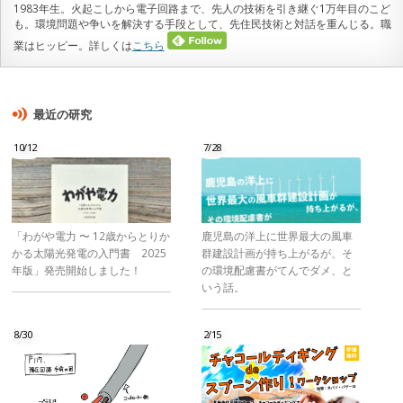
1983年生。火起こしから電子回路まで、先人の技術を引き継ぐ1万年目のこど
も。環境問題や争いを解決する手段として、先住民技術と対話を重んじる。職
業はヒッピー。詳しくは
こちら
最近の研究
10/12
7/28
「わがや電力 〜 12歳からとりか
鹿児島の洋上に世界最大の風車
かる太陽光発電の入門書 2025
群建設計画が持ち上がるが、そ
年版」発売開始しました！
の環境配慮書がてんでダメ、と
いう話。
8/30
2/15