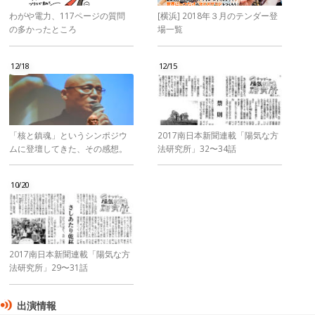
わがや電力、117ページの質問
[横浜] 2018年３月のテンダー登
の多かったところ
場一覧
12/18
12/15
「核と鎮魂」というシンポジウ
2017南日本新聞連載「陽気な方
ムに登壇してきた、その感想。
法研究所」32〜34話
10/20
2017南日本新聞連載「陽気な方
法研究所」29〜31話
出演情報