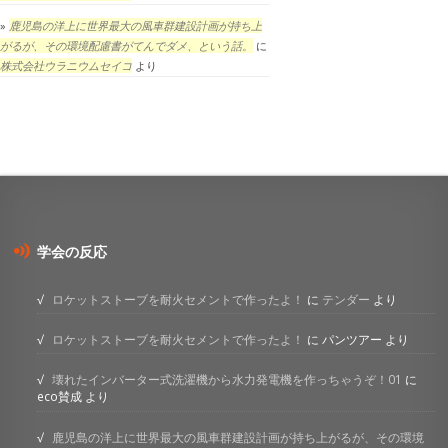
鹿児島の洋上に世界最大の風車群建設計画が持ち上
がるが、その環境配慮書がてんでダメ、という話。
に
株式会社ウラニウムセイコ
より
学会の反応
ロケットストーブを耐火セメントで作ったよ！
に
テンダー
より
ロケットストーブを耐火セメントで作ったよ！
に
パンツアー
より
壊れたインバーター式洗濯機から水力発電機を作っちゃうぞ！01
に
eco賛成
より
鹿児島の洋上に世界最大の風車群建設計画が持ち上がるが、その環境