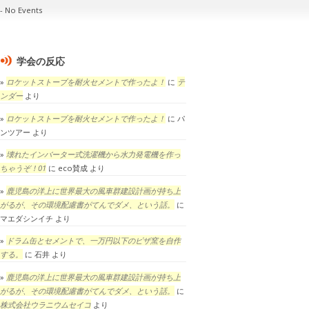
No Events
学会の反応
ロケットストーブを耐火セメントで作ったよ！
に
テ
ンダー
より
ロケットストーブを耐火セメントで作ったよ！
に
パ
ンツアー
より
壊れたインバーター式洗濯機から水力発電機を作っ
ちゃうぞ！01
に
eco賛成
より
鹿児島の洋上に世界最大の風車群建設計画が持ち上
がるが、その環境配慮書がてんでダメ、という話。
に
マエダシンイチ
より
ドラム缶とセメントで、一万円以下のピザ窯を自作
する。
に
石井
より
鹿児島の洋上に世界最大の風車群建設計画が持ち上
がるが、その環境配慮書がてんでダメ、という話。
に
株式会社ウラニウムセイコ
より