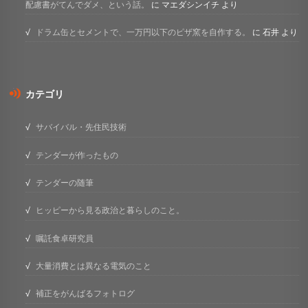
配慮書がてんでダメ、という話。
に
マエダシンイチ
より
ドラム缶とセメントで、一万円以下のピザ窯を自作する。
に
石井
より
カテゴリ
サバイバル・先住民技術
テンダーが作ったもの
テンダーの随筆
ヒッピーから見る政治と暮らしのこと。
嘱託食卓研究員
大量消費とは異なる電気のこと
補正をがんばるフォトログ