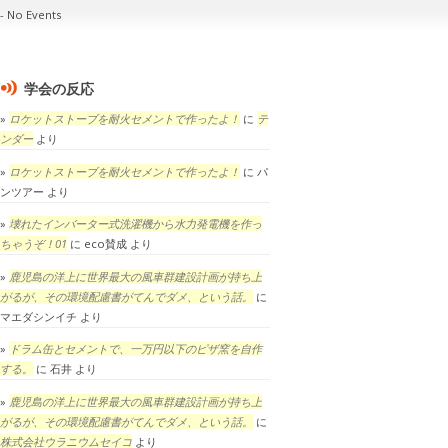
No Events
学会の反応
ロケットストーブを耐火セメントで作ったよ！
に
テ
ンダー
より
ロケットストーブを耐火セメントで作ったよ！
に
パ
ンツアー
より
壊れたインバーター式洗濯機から水力発電機を作っ
ちゃうぞ！01
に
eco賛成
より
鹿児島の洋上に世界最大の風車群建設計画が持ち上
がるが、その環境配慮書がてんでダメ、という話。
に
マエダシンイチ
より
ドラム缶とセメントで、一万円以下のピザ窯を自作
する。
に
石井
より
鹿児島の洋上に世界最大の風車群建設計画が持ち上
がるが、その環境配慮書がてんでダメ、という話。
に
株式会社ウラニウムセイコ
より