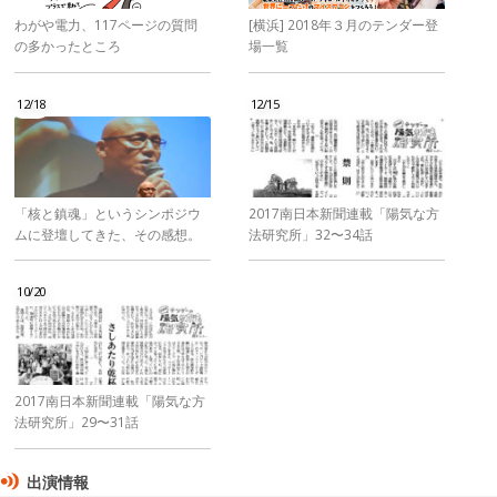
わがや電力、117ページの質問
[横浜] 2018年３月のテンダー登
の多かったところ
場一覧
12/18
12/15
「核と鎮魂」というシンポジウ
2017南日本新聞連載「陽気な方
ムに登壇してきた、その感想。
法研究所」32〜34話
10/20
2017南日本新聞連載「陽気な方
法研究所」29〜31話
出演情報