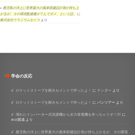
鹿児島の洋上に世界最大の風車群建設計画が持ち上
がるが、その環境配慮書がてんでダメ、という話。
に
株式会社ウラニウムセイコ
より
学会の反応
ロケットストーブを耐火セメントで作ったよ！
に
テンダー
より
ロケットストーブを耐火セメントで作ったよ！
に
パンツアー
より
壊れたインバーター式洗濯機から水力発電機を作っちゃうぞ！01
に
eco賛成
より
鹿児島の洋上に世界最大の風車群建設計画が持ち上がるが、その環境