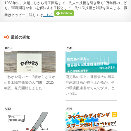
1983年生。火起こしから電子回路まで、先人の技術を引き継ぐ1万年目のこど
も。環境問題や争いを解決する手段として、先住民技術と対話を重んじる。職
業はヒッピー。詳しくは
こちら
最近の研究
10/12
7/28
「わがや電力 〜 12歳からとりか
鹿児島の洋上に世界最大の風車
かる太陽光発電の入門書 2025
群建設計画が持ち上がるが、そ
年版」発売開始しました！
の環境配慮書がてんでダメ、と
いう話。
8/30
2/15