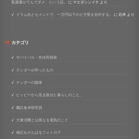
配慮書がてんでダメ、という話。
に
マエダシンイチ
より
ドラム缶とセメントで、一万円以下のピザ窯を自作する。
に
石井
より
カテゴリ
サバイバル・先住民技術
テンダーが作ったもの
テンダーの随筆
ヒッピーから見る政治と暮らしのこと。
嘱託食卓研究員
大量消費とは異なる電気のこと
補正をがんばるフォトログ