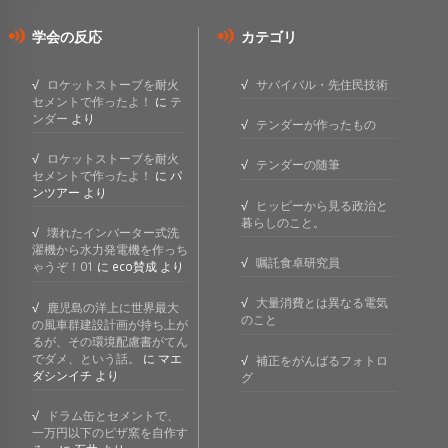
学会の反応
カテゴリ
ロケットストーブを耐火
サバイバル・先住民技術
セメントで作ったよ！
に
テ
ンダー
より
テンダーが作ったもの
ロケットストーブを耐火
テンダーの随筆
セメントで作ったよ！
に
パ
ンツアー
より
ヒッピーから見る政治と
暮らしのこと。
壊れたインバーター式洗
濯機から水力発電機を作っち
嘱託食卓研究員
ゃうぞ！01
に
eco賛成
より
大量消費とは異なる電気
鹿児島の洋上に世界最大
のこと
の風車群建設計画が持ち上が
るが、その環境配慮書がてん
でダメ、という話。
に
マエ
補正をがんばるフォトロ
ダシンイチ
より
グ
ドラム缶とセメントで、
一万円以下のピザ窯を自作す