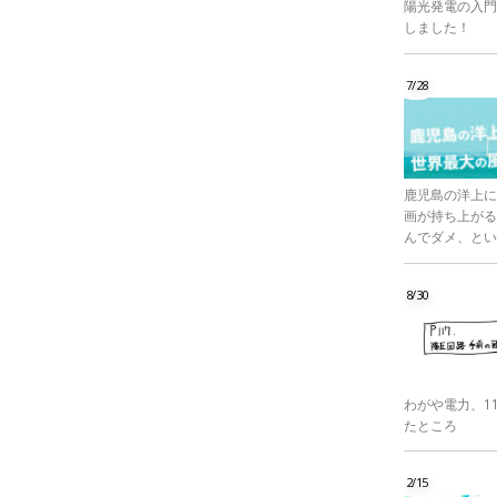
陽光発電の入門
しました！
7/28
鹿児島の洋上に
画が持ち上がる
んでダメ、とい
8/30
わがや電力、1
たところ
2/15