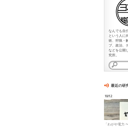
なんでも自
という人に
術、狩猟・
ブ、政治、
などを公開
究所。
検
索:
最近の研
10/12
「わがや電力 