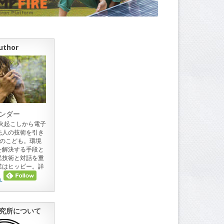
uthor
ンダー
。火起こしから電子
先人の技術を引き
目のこども。環境
を解決する手段と
民技術と対話を重
業はヒッピー。詳
ら
究所について