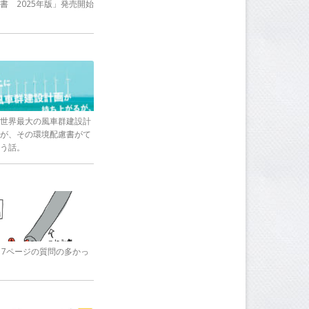
書 2025年版」発売開始
世界最大の風車群建設計
が、その環境配慮書がて
う話。
17ページの質問の多かっ