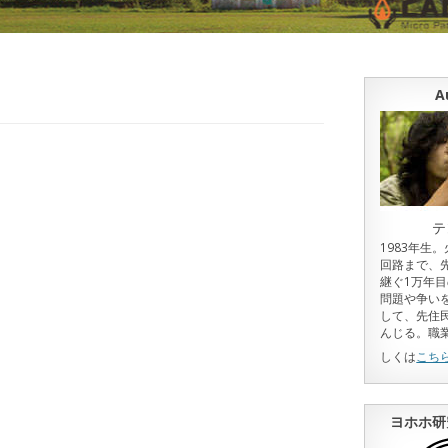
A
テ
1983年生
回路まで、
継ぐ1万年
問題や争い
して、先住
んじる。職
しくは
こち
ヨホホ研