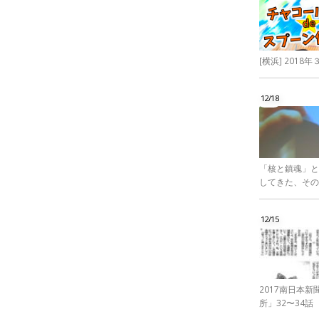
[横浜] 201
12/18
「核と鎮魂」と
してきた、その
12/15
2017南日本
所」32〜34話