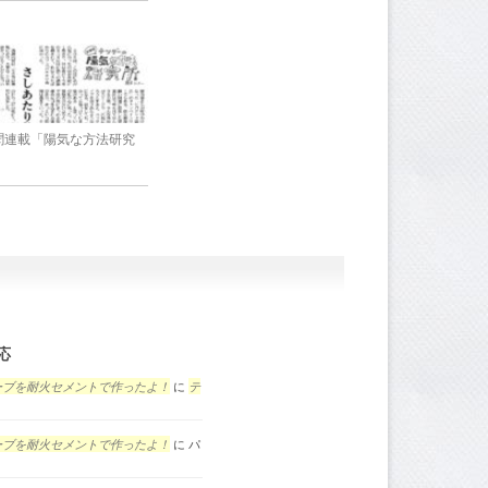
新聞連載「陽気な方法研究
応
ーブを耐火セメントで作ったよ！
に
テ
ーブを耐火セメントで作ったよ！
に
パ