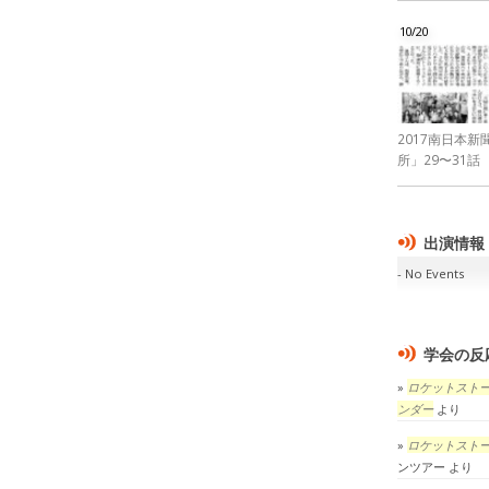
10/20
2017南日本
所」29〜31話
出演情報
No Events
学会の反
ロケットスト
ンダー
より
ロケットスト
ンツアー
より