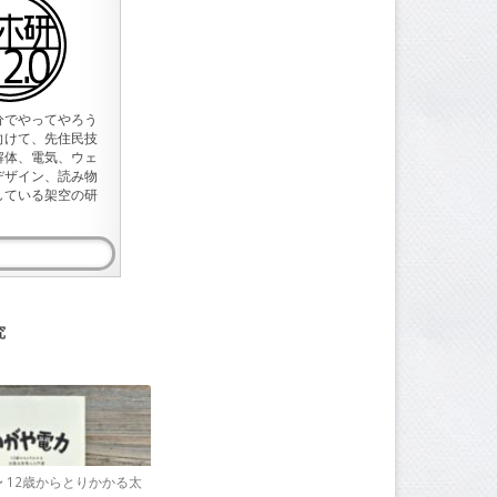
分でやってやろう
向けて、先住民技
解体、電気、ウェ
デザイン、読み物
している架空の研
究
〜 12歳からとりかかる太