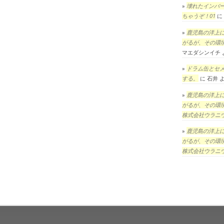
壊れたインバ
ちゃうぞ！01
に
鹿児島の洋上
がるが、その環
マエダシンイチ
ドラム缶とセ
する。
に
石井
鹿児島の洋上
がるが、その環
株式会社ウラニ
鹿児島の洋上
がるが、その環
株式会社ウラニ