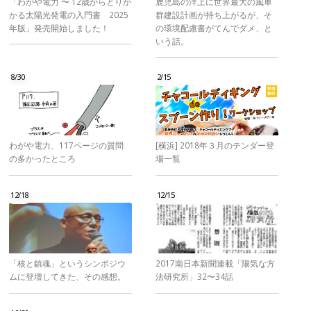
「わがや電力 〜 12歳からとりか
鹿児島の洋上に世界最大の風車
かる太陽光発電の入門書 2025
群建設計画が持ち上がるが、そ
年版」発売開始しました！
の環境配慮書がてんでダメ、と
いう話。
8/30
2/15
わがや電力、117ページの質問
[横浜] 2018年３月のテンダー登
の多かったところ
場一覧
12/18
12/15
「核と鎮魂」というシンポジウ
2017南日本新聞連載「陽気な方
ムに登壇してきた、その感想。
法研究所」32〜34話