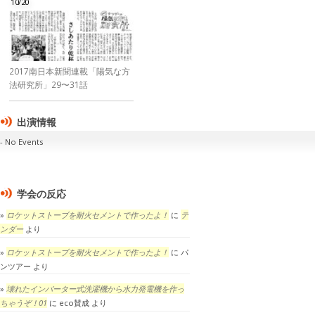
10/20
2017南日本新聞連載「陽気な方
法研究所」29〜31話
出演情報
No Events
学会の反応
ロケットストーブを耐火セメントで作ったよ！
に
テ
ンダー
より
ロケットストーブを耐火セメントで作ったよ！
に
パ
ンツアー
より
壊れたインバーター式洗濯機から水力発電機を作っ
ちゃうぞ！01
に
eco賛成
より