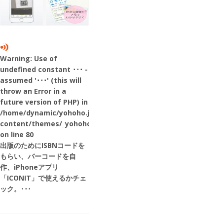
Warning
: Use of
undefined constant ･･･ -
assumed '･･･' (this will
throw an Error in a
future version of PHP) in
/home/dynamic/yohoho.jp/public_html/wp-
content/themes/_yohoho2014/content.php
on line
80
出版のためにISBNコードを
もらい、バーコードを自
作、iPhoneアプリ
「ICONIT」で使えるかチェ
ック。･･･