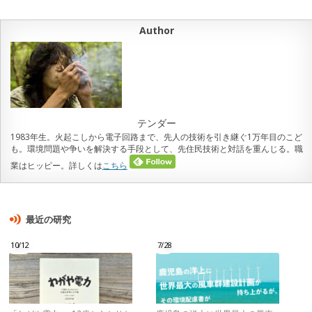
Author
テンダー
1983年生。火起こしから電子回路まで、先人の技術を引き継ぐ1万年目のこど
も。環境問題や争いを解決する手段として、先住民技術と対話を重んじる。職
業はヒッピー。詳しくは
こちら
最近の研究
10/12
7/28