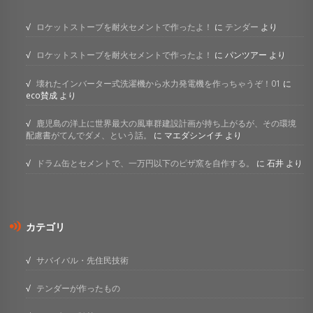
ロケットストーブを耐火セメントで作ったよ！
に
テンダー
より
ロケットストーブを耐火セメントで作ったよ！
に
パンツアー
より
壊れたインバーター式洗濯機から水力発電機を作っちゃうぞ！01
に
eco賛成
より
鹿児島の洋上に世界最大の風車群建設計画が持ち上がるが、その環境
配慮書がてんでダメ、という話。
に
マエダシンイチ
より
ドラム缶とセメントで、一万円以下のピザ窯を自作する。
に
石井
より
カテゴリ
サバイバル・先住民技術
テンダーが作ったもの