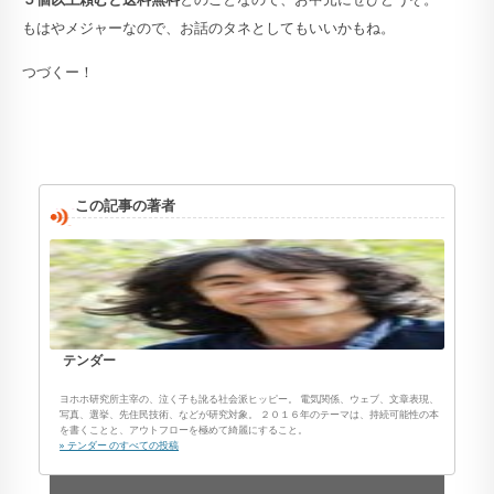
もはやメジャーなので、お話のタネとしてもいいかもね。
つづくー！
この記事の著者
テンダー
ヨホホ研究所主宰の、泣く子も訛る社会派ヒッピー。 電気関係、ウェブ、文章表現、
写真、選挙、先住民技術、などが研究対象。 ２０１６年のテーマは、持続可能性の本
を書くことと、アウトフローを極めて綺麗にすること。
» テンダー のすべての投稿