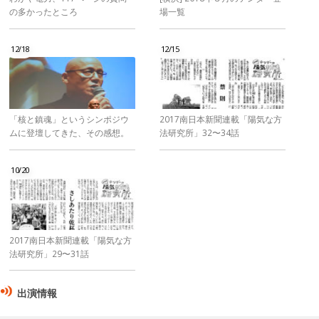
の多かったところ
場一覧
12/18
12/15
「核と鎮魂」というシンポジウ
2017南日本新聞連載「陽気な方
ムに登壇してきた、その感想。
法研究所」32〜34話
10/20
2017南日本新聞連載「陽気な方
法研究所」29〜31話
出演情報