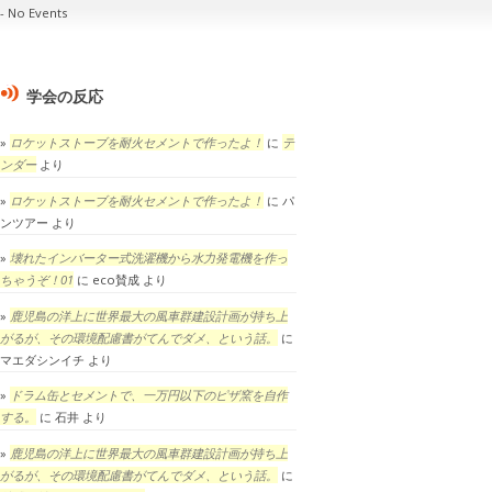
No Events
学会の反応
ロケットストーブを耐火セメントで作ったよ！
に
テ
ンダー
より
ロケットストーブを耐火セメントで作ったよ！
に
パ
ンツアー
より
壊れたインバーター式洗濯機から水力発電機を作っ
ちゃうぞ！01
に
eco賛成
より
鹿児島の洋上に世界最大の風車群建設計画が持ち上
がるが、その環境配慮書がてんでダメ、という話。
に
マエダシンイチ
より
ドラム缶とセメントで、一万円以下のピザ窯を自作
する。
に
石井
より
鹿児島の洋上に世界最大の風車群建設計画が持ち上
がるが、その環境配慮書がてんでダメ、という話。
に