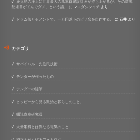
鹿児島の洋上に世界最大の風車群建設計画が持ち上がるが、その環境
配慮書がてんでダメ、という話。
に
マエダシンイチ
より
ドラム缶とセメントで、一万円以下のピザ窯を自作する。
に
石井
より
カテゴリ
サバイバル・先住民技術
テンダーが作ったもの
テンダーの随筆
ヒッピーから見る政治と暮らしのこと。
嘱託食卓研究員
大量消費とは異なる電気のこと
補正をがんばるフォトログ