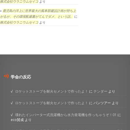
株式会社ウラニウムセイコ
より
鹿児島の洋上に世界最大の風車群建設計画が持ち上
がるが、その環境配慮書がてんでダメ、という話。
に
株式会社ウラニウムセイコ
より
学会の反応
ロケットストーブを耐火セメントで作ったよ！
に
テンダー
より
ロケットストーブを耐火セメントで作ったよ！
に
パンツアー
より
壊れたインバーター式洗濯機から水力発電機を作っちゃうぞ！01
に
eco賛成
より