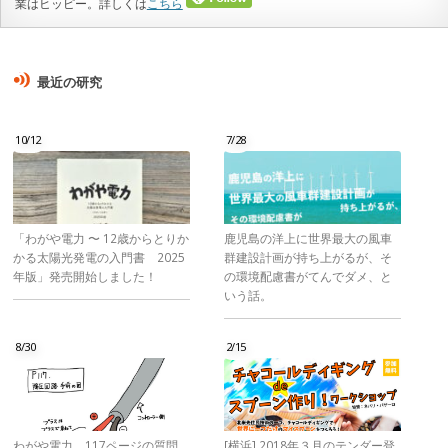
業はヒッピー。詳しくは
こちら
最近の研究
10/12
7/28
「わがや電力 〜 12歳からとりか
鹿児島の洋上に世界最大の風車
かる太陽光発電の入門書 2025
群建設計画が持ち上がるが、そ
年版」発売開始しました！
の環境配慮書がてんでダメ、と
いう話。
8/30
2/15
わがや電力、117ページの質問
[横浜] 2018年３月のテンダー登