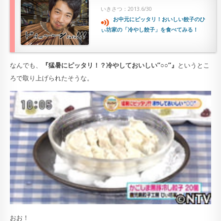
いきさつ：2013.6/30
お中元にピッタリ！おいしい餃子のひ
ぃ坊家の「冷やし餃子」を食べてみる！
なんでも、
『猛暑にピッタリ！？冷やしておいしい”○○”』
というとこ
ろで取り上げられたそうな。
おお！