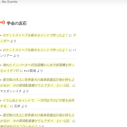
No Events
学会の反応
ロケットストーブを耐火セメントで作ったよ！
に
テ
ンダー
より
ロケットストーブを耐火セメントで作ったよ！
に
パ
ンツアー
より
壊れたインバーター式洗濯機から水力発電機を作っ
ちゃうぞ！01
に
eco賛成
より
鹿児島の洋上に世界最大の風車群建設計画が持ち上
がるが、その環境配慮書がてんでダメ、という話。
に
マエダシンイチ
より
ドラム缶とセメントで、一万円以下のピザ窯を自作
する。
に
石井
より
鹿児島の洋上に世界最大の風車群建設計画が持ち上
がるが、その環境配慮書がてんでダメ、という話。
に
株式会社ウラニウムセイコ
より