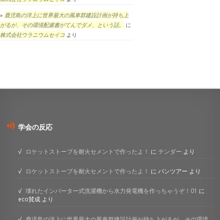
鹿児島の洋上に世界最大の風車群建設計画が持ち上
がるが、その環境配慮書がてんでダメ、という話。
に
株式会社ウラニウムセイコ
より
学会の反応
ロケットストーブを耐火セメントで作ったよ！
に
テンダー
より
ロケットストーブを耐火セメントで作ったよ！
に
パンツアー
より
壊れたインバーター式洗濯機から水力発電機を作っちゃうぞ！01
に
eco賛成
より
鹿児島の洋上に世界最大の風車群建設計画が持ち上がるが、その環境