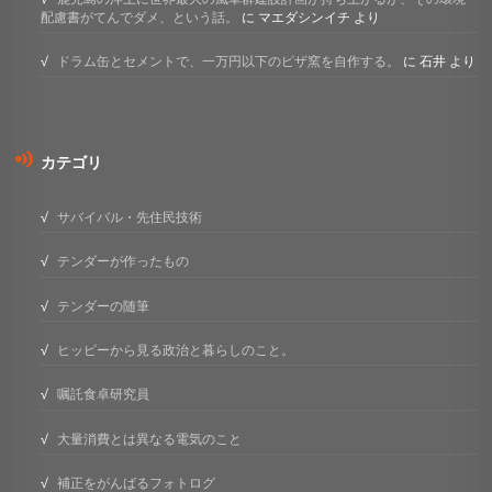
配慮書がてんでダメ、という話。
に
マエダシンイチ
より
ドラム缶とセメントで、一万円以下のピザ窯を自作する。
に
石井
より
カテゴリ
サバイバル・先住民技術
テンダーが作ったもの
テンダーの随筆
ヒッピーから見る政治と暮らしのこと。
嘱託食卓研究員
大量消費とは異なる電気のこと
補正をがんばるフォトログ