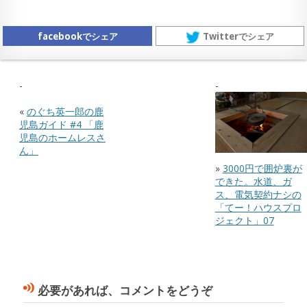
facebookでシェア
Twitterでシェア
«
のぐち英一郎の鹿
児島ガイド #4 「鹿
児島のホームレスさ
ん」
»
3000円で囲炉裏が
できた。水道、ガ
ス、電気契約ナシの
「てー！ハウスプロ
ジェクト」07
必要があれば、コメントをどうぞ