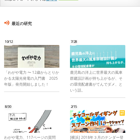
最近の研究
10/12
7/28
「わがや電力 〜 12歳からとりか
鹿児島の洋上に世界最大の風車
かる太陽光発電の入門書 2025
群建設計画が持ち上がるが、そ
年版」発売開始しました！
の環境配慮書がてんでダメ、と
いう話。
8/30
2/15
わがや電力、117ページの質問
[横浜] 2018年３月のテンダー登