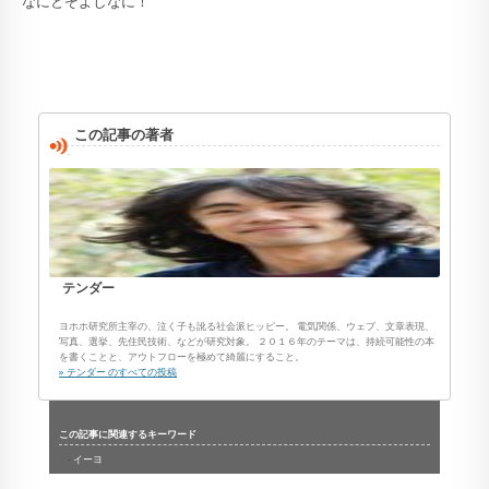
なにとぞよしなに！
この記事の著者
テンダー
ヨホホ研究所主宰の、泣く子も訛る社会派ヒッピー。 電気関係、ウェブ、文章表現、
写真、選挙、先住民技術、などが研究対象。 ２０１６年のテーマは、持続可能性の本
を書くことと、アウトフローを極めて綺麗にすること。
» テンダー のすべての投稿
この記事に関連するキーワード
イーヨ