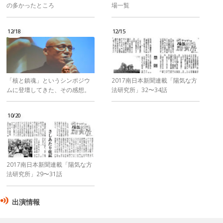
の多かったところ
場一覧
12/18
12/15
「核と鎮魂」というシンポジウ
2017南日本新聞連載「陽気な方
ムに登壇してきた、その感想。
法研究所」32〜34話
10/20
2017南日本新聞連載「陽気な方
法研究所」29〜31話
出演情報