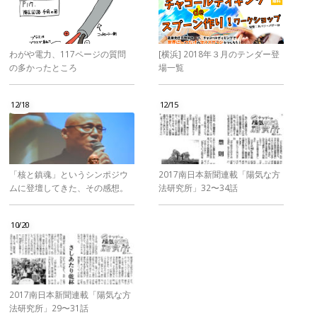
わがや電力、117ページの質問
[横浜] 2018年３月のテンダー登
の多かったところ
場一覧
12/18
12/15
「核と鎮魂」というシンポジウ
2017南日本新聞連載「陽気な方
ムに登壇してきた、その感想。
法研究所」32〜34話
10/20
2017南日本新聞連載「陽気な方
法研究所」29〜31話