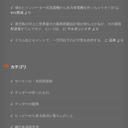
壊れたインバーター式洗濯機から水力発電機を作っちゃうぞ！01
に
eco賛成
より
鹿児島の洋上に世界最大の風車群建設計画が持ち上がるが、その環境
配慮書がてんでダメ、という話。
に
マエダシンイチ
より
ドラム缶とセメントで、一万円以下のピザ窯を自作する。
に
石井
より
カテゴリ
サバイバル・先住民技術
テンダーが作ったもの
テンダーの随筆
ヒッピーから見る政治と暮らしのこと。
嘱託食卓研究員