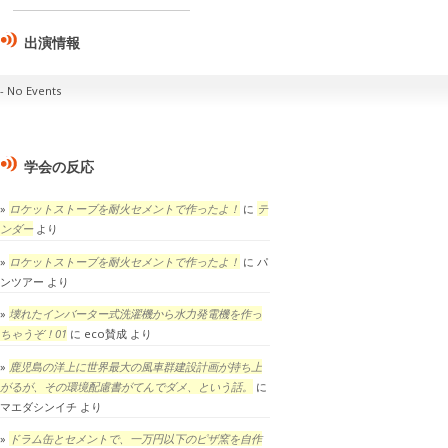
出演情報
No Events
学会の反応
ロケットストーブを耐火セメントで作ったよ！
に
テ
ンダー
より
ロケットストーブを耐火セメントで作ったよ！
に
パ
ンツアー
より
壊れたインバーター式洗濯機から水力発電機を作っ
ちゃうぞ！01
に
eco賛成
より
鹿児島の洋上に世界最大の風車群建設計画が持ち上
がるが、その環境配慮書がてんでダメ、という話。
に
マエダシンイチ
より
ドラム缶とセメントで、一万円以下のピザ窯を自作