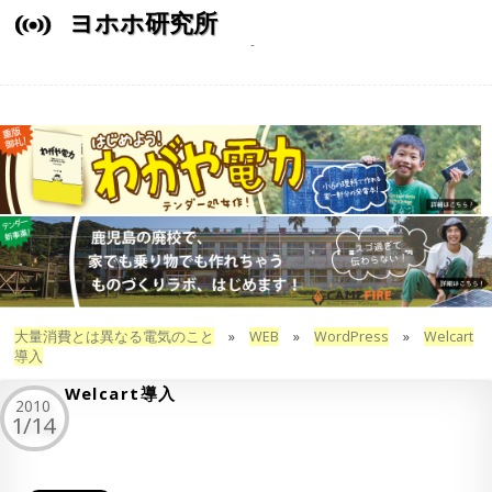
ヨホホ研究所
大量消費とは異なる電気のこと
»
WEB
»
WordPress
»
Welcart
導入
Welcart導入
2010
1/14