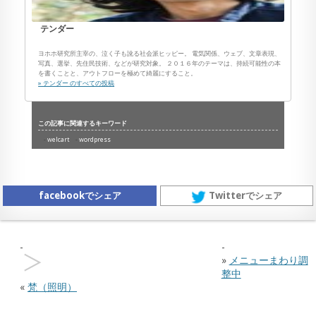
テンダー
ヨホホ研究所主宰の、泣く子も訛る社会派ヒッピー。 電気関係、ウェブ、文章表現、
写真、選挙、先住民技術、などが研究対象。 ２０１６年のテーマは、持続可能性の本
を書くことと、アウトフローを極めて綺麗にすること。
» テンダー のすべての投稿
この記事に関連するキーワード
welcart
wordpress
facebookでシェア
Twitterでシェア
»
メニューまわり調
整中
«
梵（照明）