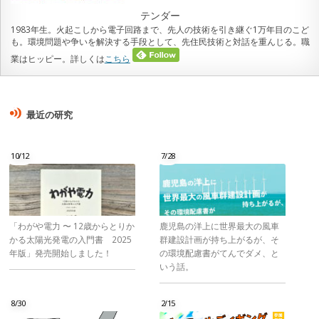
テンダー
1983年生。火起こしから電子回路まで、先人の技術を引き継ぐ1万年目のこど
も。環境問題や争いを解決する手段として、先住民技術と対話を重んじる。職
業はヒッピー。詳しくは
こちら
最近の研究
10/12
7/28
「わがや電力 〜 12歳からとりか
鹿児島の洋上に世界最大の風車
かる太陽光発電の入門書 2025
群建設計画が持ち上がるが、そ
年版」発売開始しました！
の環境配慮書がてんでダメ、と
いう話。
8/30
2/15