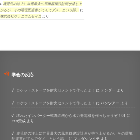
鹿児島の洋上に世界最大の風車群建設計画が持ち上
がるが、その環境配慮書がてんでダメ、という話。
に
株式会社ウラニウムセイコ
より
学会の反応
ロケットストーブを耐火セメントで作ったよ！
に
テンダー
より
ロケットストーブを耐火セメントで作ったよ！
に
パンツアー
より
壊れたインバーター式洗濯機から水力発電機を作っちゃうぞ！01
に
eco賛成
より
鹿児島の洋上に世界最大の風車群建設計画が持ち上がるが、その環境
配慮書がてんでダメ、という話。
に
マエダシンイチ
より