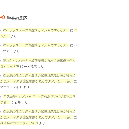
学会の反応
ロケットストーブを耐火セメントで作ったよ！
に
テ
ンダー
より
ロケットストーブを耐火セメントで作ったよ！
に
パ
ンツアー
より
壊れたインバーター式洗濯機から水力発電機を作っ
ちゃうぞ！01
に
eco賛成
より
鹿児島の洋上に世界最大の風車群建設計画が持ち上
がるが、その環境配慮書がてんでダメ、という話。
に
マエダシンイチ
より
ドラム缶とセメントで、一万円以下のピザ窯を自作
する。
に
石井
より
鹿児島の洋上に世界最大の風車群建設計画が持ち上
がるが、その環境配慮書がてんでダメ、という話。
に
株式会社ウラニウムセイコ
より