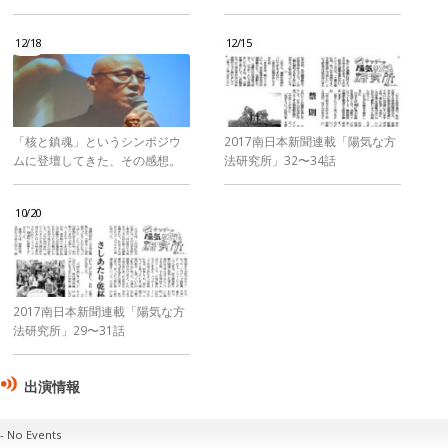
12/18
12/15
「核と鎮魂」というシンポジウ
2017南日本新聞連載「陽気な方
ムに登壇してきた、その感想。
法研究所」32〜34話
10/20
2017南日本新聞連載「陽気な方
法研究所」29〜31話
出演情報
No Events