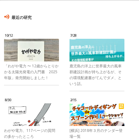
最近の研究
10/12
7/28
「わがや電力 〜 12歳からとりか
鹿児島の洋上に世界最大の風車
かる太陽光発電の入門書 2025
群建設計画が持ち上がるが、そ
年版」発売開始しました！
の環境配慮書がてんでダメ、と
いう話。
8/30
2/15
わがや電力、117ページの質問
[横浜] 2018年３月のテンダー登
の多かったところ
場一覧