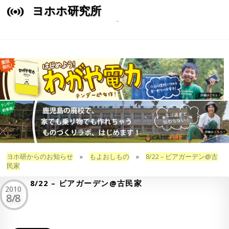
ヨホホ研究所
ヨホ研からのお知らせ
»
もよおしもの
»
8/22 – ビアガーデン@古
民家
8/22 – ビアガーデン@古民家
2010
8/8