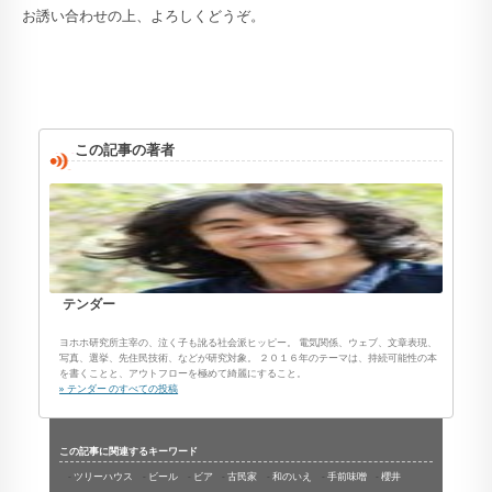
お誘い合わせの上、よろしくどうぞ。
この記事の著者
テンダー
ヨホホ研究所主宰の、泣く子も訛る社会派ヒッピー。 電気関係、ウェブ、文章表現、
写真、選挙、先住民技術、などが研究対象。 ２０１６年のテーマは、持続可能性の本
を書くことと、アウトフローを極めて綺麗にすること。
» テンダー のすべての投稿
この記事に関連するキーワード
ツリーハウス
ビール
ビア
古民家
和のいえ
手前味噌
櫻井