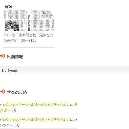
10/20
2017南日本新聞連載「陽気な方
法研究所」29〜31話
出演情報
No Events
学会の反応
ロケットストーブを耐火セメントで作ったよ！
に
テ
ンダー
より
ロケットストーブを耐火セメントで作ったよ！
に
パ
ンツアー
より