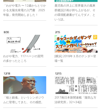
「わがや電力 〜 12歳からとりか
鹿児島の洋上に世界最大の風車
かる太陽光発電の入門書 2025
群建設計画が持ち上がるが、そ
年版」発売開始しました！
の環境配慮書がてんでダメ、と
いう話。
8/30
2/15
わがや電力、117ページの質問
[横浜] 2018年３月のテンダー登
の多かったところ
場一覧
12/18
12/15
「核と鎮魂」というシンポジウ
2017南日本新聞連載「陽気な方
ムに登壇してきた、その感想。
法研究所」32〜34話