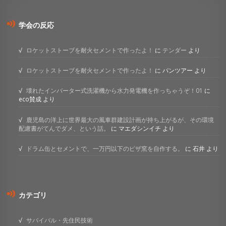
学会の反応
ロケットストーブを耐火セメントで作ったよ！
に
テンダー
より
ロケットストーブを耐火セメントで作ったよ！
に
パンツアー
より
壊れたインバーター式洗濯機から水力発電機を作っちゃうぞ！01
に
eco賛成
より
鹿児島の洋上に世界最大の風車群建設計画が持ち上がるが、その環境
配慮書がてんでダメ、という話。
に
マエダシンイチ
より
ドラム缶とセメントで、一万円以下のピザ窯を自作する。
に
石井
より
カテゴリ
サバイバル・先住民技術