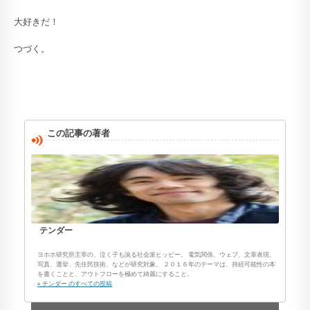
大好きだ！
つづく。
この記事の著者
テンダー
ヨホホ研究所主宰の、泣く子も訛る社会派ヒッピー。 電気関係、ウェブ、文章表現、
写真、選挙、先住民技術、などが研究対象。 ２０１６年のテーマは、持続可能性の本
を書くことと、アウトフローを極めて綺麗にすること。
» テンダー のすべての投稿