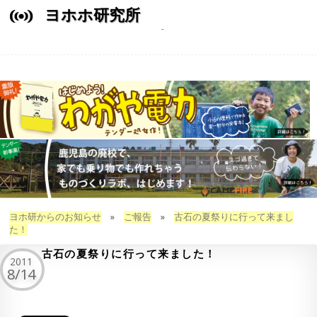
ヨホホ研究所
ヨホ研からのお知らせ
»
ご報告
»
古石の夏祭りに行って来まし
た！
古石の夏祭りに行って来ました！
2011
8/14