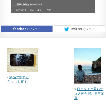
この記事に関連するキーワード
みどりの里
古石
夏祭り
芦北
facebookでシェア
Twitterでシェア
«
液晶の割れた
iPhoneを直す。
»
日々火々と暮らす
火之神合宿、無事閉
幕