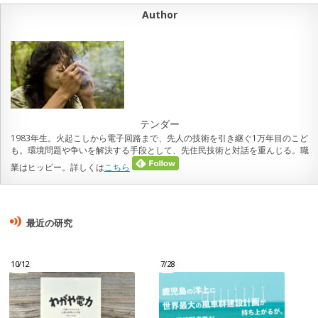
Author
テンダー
1983年生。火起こしから電子回路まで、先人の技術を引き継ぐ1万年目のこど
も。環境問題や争いを解決する手段として、先住民技術と対話を重んじる。職
業はヒッピー。詳しくは
こちら
最近の研究
10/12
7/28