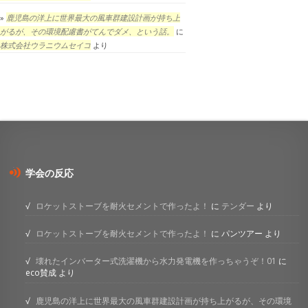
鹿児島の洋上に世界最大の風車群建設計画が持ち上
がるが、その環境配慮書がてんでダメ、という話。
に
株式会社ウラニウムセイコ
より
学会の反応
ロケットストーブを耐火セメントで作ったよ！
に
テンダー
より
ロケットストーブを耐火セメントで作ったよ！
に
パンツアー
より
壊れたインバーター式洗濯機から水力発電機を作っちゃうぞ！01
に
eco賛成
より
鹿児島の洋上に世界最大の風車群建設計画が持ち上がるが、その環境