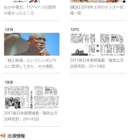
わがや電力、117ページの質問
[横浜] 2018年３月のテンダー登
の多かったところ
場一覧
12/18
12/15
「核と鎮魂」というシンポジウ
2017南日本新聞連載「陽気な方
ムに登壇してきた、その感想。
法研究所」32〜34話
10/20
2017南日本新聞連載「陽気な方
法研究所」29〜31話
出演情報