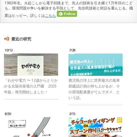
1983年生。火起こしから電子回路まで、先人の技術を引き継ぐ1万年目のこど
も。環境問題や争いを解決する手段として、先住民技術と対話を重んじる。職
業はヒッピー。詳しくは
こちら
最近の研究
10/12
7/28
「わがや電力 〜 12歳からとりか
鹿児島の洋上に世界最大の風車
かる太陽光発電の入門書 2025
群建設計画が持ち上がるが、そ
年版」発売開始しました！
の環境配慮書がてんでダメ、と
いう話。
8/30
2/15