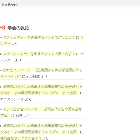
No Events
学会の反応
ロケットストーブを耐火セメントで作ったよ！
に
テ
ンダー
より
ロケットストーブを耐火セメントで作ったよ！
に
パ
ンツアー
より
壊れたインバーター式洗濯機から水力発電機を作っ
ちゃうぞ！01
に
eco賛成
より
鹿児島の洋上に世界最大の風車群建設計画が持ち上
がるが、その環境配慮書がてんでダメ、という話。
に
マエダシンイチ
より
ドラム缶とセメントで、一万円以下のピザ窯を自作
する。
に
石井
より
鹿児島の洋上に世界最大の風車群建設計画が持ち上
がるが、その環境配慮書がてんでダメ、という話。
に
株式会社ウラニウムセイコ
より