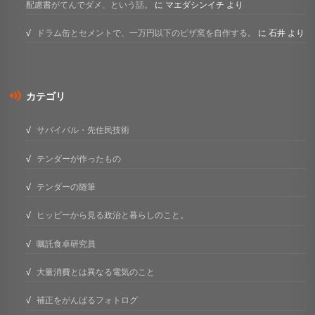
配慮書がてんでダメ、という話。
に
マエダシンイチ
より
ドラム缶とセメントで、一万円以下のピザ窯を自作する。
に
石井
より
カテゴリ
サバイバル・先住民技術
テンダーが作ったもの
テンダーの随筆
ヒッピーから見る政治と暮らしのこと。
嘱託食卓研究員
大量消費とは異なる電気のこと
補正をがんばるフォトログ