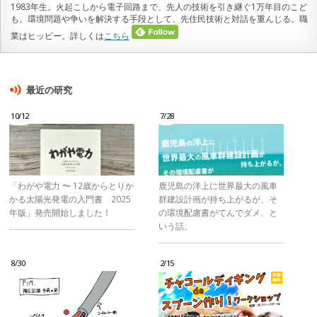
1983年生。火起こしから電子回路まで、先人の技術を引き継ぐ1万年目のこど
も。環境問題や争いを解決する手段として、先住民技術と対話を重んじる。職
業はヒッピー。詳しくは
こちら
最近の研究
10/12
7/28
「わがや電力 〜 12歳からとりか
鹿児島の洋上に世界最大の風車
かる太陽光発電の入門書 2025
群建設計画が持ち上がるが、そ
年版」発売開始しました！
の環境配慮書がてんでダメ、と
いう話。
8/30
2/15