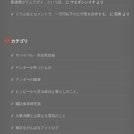
配慮書がてんでダメ、という話。
に
マエダシンイチ
より
ドラム缶とセメントで、一万円以下のピザ窯を自作する。
に
石井
より
カテゴリ
サバイバル・先住民技術
テンダーが作ったもの
テンダーの随筆
ヒッピーから見る政治と暮らしのこと。
嘱託食卓研究員
大量消費とは異なる電気のこと
補正をがんばるフォトログ