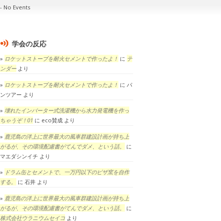
No Events
学会の反応
ロケットストーブを耐火セメントで作ったよ！
に
テ
ンダー
より
ロケットストーブを耐火セメントで作ったよ！
に
パ
ンツアー
より
壊れたインバーター式洗濯機から水力発電機を作っ
ちゃうぞ！01
に
eco賛成
より
鹿児島の洋上に世界最大の風車群建設計画が持ち上
がるが、その環境配慮書がてんでダメ、という話。
に
マエダシンイチ
より
ドラム缶とセメントで、一万円以下のピザ窯を自作
する。
に
石井
より
鹿児島の洋上に世界最大の風車群建設計画が持ち上
がるが、その環境配慮書がてんでダメ、という話。
に
株式会社ウラニウムセイコ
より