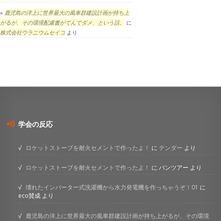
鹿児島の洋上に世界最大の風車群建設計画が持ち上
がるが、その環境配慮書がてんでダメ、という話。
に
株式会社ウラニウムセイコ
より
学会の反応
ロケットストーブを耐火セメントで作ったよ！
に
テンダー
より
ロケットストーブを耐火セメントで作ったよ！
に
パンツアー
より
壊れたインバーター式洗濯機から水力発電機を作っちゃうぞ！01
に
eco賛成
より
鹿児島の洋上に世界最大の風車群建設計画が持ち上がるが、その環境