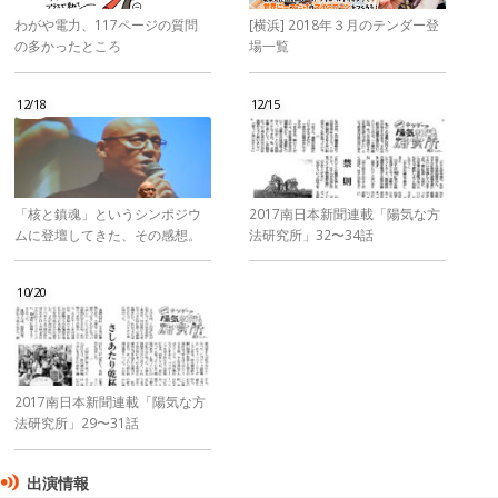
わがや電力、117ページの質問
[横浜] 2018年３月のテンダー登
の多かったところ
場一覧
12/18
12/15
「核と鎮魂」というシンポジウ
2017南日本新聞連載「陽気な方
ムに登壇してきた、その感想。
法研究所」32〜34話
10/20
2017南日本新聞連載「陽気な方
法研究所」29〜31話
出演情報