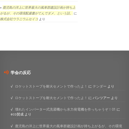
鹿児島の洋上に世界最大の風車群建設計画が持ち上
がるが、その環境配慮書がてんでダメ、という話。
に
株式会社ウラニウムセイコ
より
学会の反応
ロケットストーブを耐火セメントで作ったよ！
に
テンダー
より
ロケットストーブを耐火セメントで作ったよ！
に
パンツアー
より
壊れたインバーター式洗濯機から水力発電機を作っちゃうぞ！01
に
eco賛成
より
鹿児島の洋上に世界最大の風車群建設計画が持ち上がるが、その環境