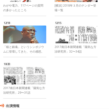
わがや電力、117ページの質問
[横浜] 2018年３月のテンダー登
の多かったところ
場一覧
12/18
12/15
「核と鎮魂」というシンポジウ
2017南日本新聞連載「陽気な方
ムに登壇してきた、その感想。
法研究所」32〜34話
10/20
2017南日本新聞連載「陽気な方
法研究所」29〜31話
出演情報