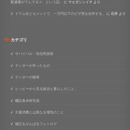
配慮書がてんでダメ、という話。
に
マエダシンイチ
より
ドラム缶とセメントで、一万円以下のピザ窯を自作する。
に
石井
より
カテゴリ
サバイバル・先住民技術
テンダーが作ったもの
テンダーの随筆
ヒッピーから見る政治と暮らしのこと。
嘱託食卓研究員
大量消費とは異なる電気のこと
補正をがんばるフォトログ