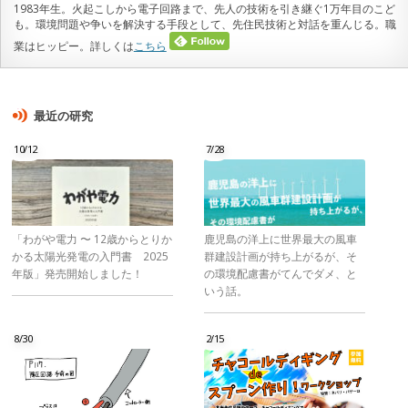
1983年生。火起こしから電子回路まで、先人の技術を引き継ぐ1万年目のこど
も。環境問題や争いを解決する手段として、先住民技術と対話を重んじる。職
業はヒッピー。詳しくは
こちら
最近の研究
10/12
7/28
「わがや電力 〜 12歳からとりか
鹿児島の洋上に世界最大の風車
かる太陽光発電の入門書 2025
群建設計画が持ち上がるが、そ
年版」発売開始しました！
の環境配慮書がてんでダメ、と
いう話。
8/30
2/15