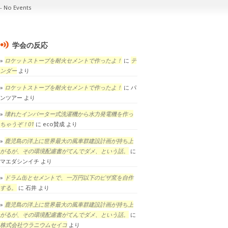
No Events
学会の反応
ロケットストーブを耐火セメントで作ったよ！
に
テ
ンダー
より
ロケットストーブを耐火セメントで作ったよ！
に
パ
ンツアー
より
壊れたインバーター式洗濯機から水力発電機を作っ
ちゃうぞ！01
に
eco賛成
より
鹿児島の洋上に世界最大の風車群建設計画が持ち上
がるが、その環境配慮書がてんでダメ、という話。
に
マエダシンイチ
より
ドラム缶とセメントで、一万円以下のピザ窯を自作
する。
に
石井
より
鹿児島の洋上に世界最大の風車群建設計画が持ち上
がるが、その環境配慮書がてんでダメ、という話。
に
株式会社ウラニウムセイコ
より