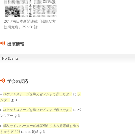
2017南日本新聞連載「陽気な方
法研究所」29〜31話
出演情報
No Events
学会の反応
ロケットストーブを耐火セメントで作ったよ！
に
テ
ンダー
より
ロケットストーブを耐火セメントで作ったよ！
に
パ
ンツアー
より
壊れたインバーター式洗濯機から水力発電機を作っ
ちゃうぞ！01
に
eco賛成
より