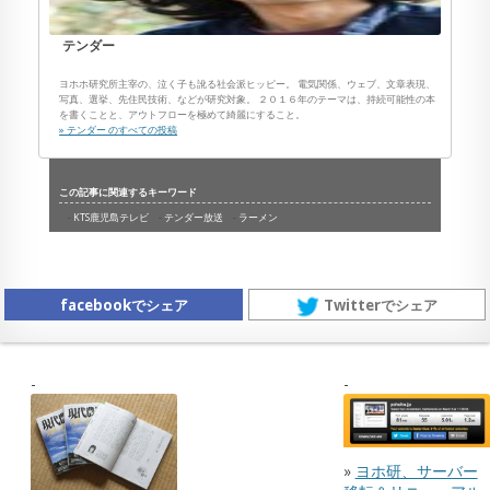
テンダー
ヨホホ研究所主宰の、泣く子も訛る社会派ヒッピー。 電気関係、ウェブ、文章表現、
写真、選挙、先住民技術、などが研究対象。 ２０１６年のテーマは、持続可能性の本
を書くことと、アウトフローを極めて綺麗にすること。
» テンダー のすべての投稿
この記事に関連するキーワード
KTS鹿児島テレビ
テンダー放送
ラーメン
facebookでシェア
Twitterでシェア
»
ヨホ研、サーバー