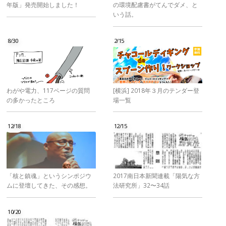
年版」発売開始しました！
の環境配慮書がてんでダメ、と
いう話。
8/30
2/15
わがや電力、117ページの質問
[横浜] 2018年３月のテンダー登
の多かったところ
場一覧
12/18
12/15
「核と鎮魂」というシンポジウ
2017南日本新聞連載「陽気な方
ムに登壇してきた、その感想。
法研究所」32〜34話
10/20