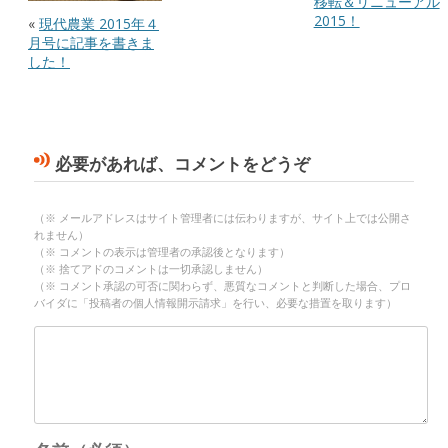
移転＆リニューアル
2015！
«
現代農業 2015年４
月号に記事を書きま
した！
必要があれば、コメントをどうぞ
（※ メールアドレスはサイト管理者には伝わりますが、サイト上では公開さ
れません）
（※ コメントの表示は管理者の承認後となります）
（※ 捨てアドのコメントは一切承認しません）
（※ コメント承認の可否に関わらず、悪質なコメントと判断した場合、プロ
バイダに「投稿者の個人情報開示請求」を行い、必要な措置を取ります）