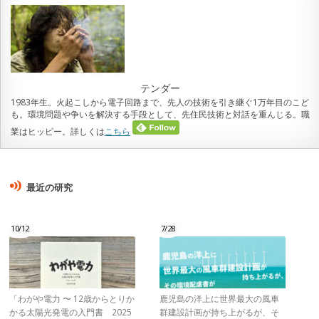
テンダー
1983年生。火起こしから電子回路まで、先人の技術を引き継ぐ1万年目のこど
も。環境問題や争いを解決する手段として、先住民技術と対話を重んじる。職
業はヒッピー。詳しくは
こちら
最近の研究
10/12
7/28
「わがや電力 〜 12歳からとりか
鹿児島の洋上に世界最大の風車
かる太陽光発電の入門書 2025
群建設計画が持ち上がるが、そ