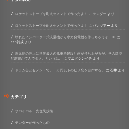
ロケットストーブを耐火セメントで作ったよ！
に
テンダー
より
ロケットストーブを耐火セメントで作ったよ！
に
パンツアー
より
壊れたインバーター式洗濯機から水力発電機を作っちゃうぞ！01
に
eco賛成
より
鹿児島の洋上に世界最大の風車群建設計画が持ち上がるが、その環境
配慮書がてんでダメ、という話。
に
マエダシンイチ
より
ドラム缶とセメントで、一万円以下のピザ窯を自作する。
に
石井
より
カテゴリ
サバイバル・先住民技術
テンダーが作ったもの