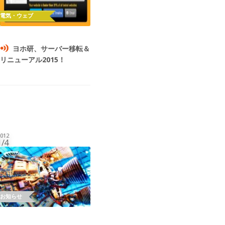
ヨホ研、サーバー移転＆
リニューアル2015！
012
1/4