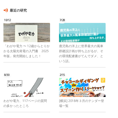
最近の研究
10/12
7/28
「わがや電力 〜 12歳からとりか
鹿児島の洋上に世界最大の風車
かる太陽光発電の入門書 2025
群建設計画が持ち上がるが、そ
年版」発売開始しました！
の環境配慮書がてんでダメ、と
いう話。
8/30
2/15
わがや電力、117ページの質問
[横浜] 2018年３月のテンダー登
の多かったところ
場一覧