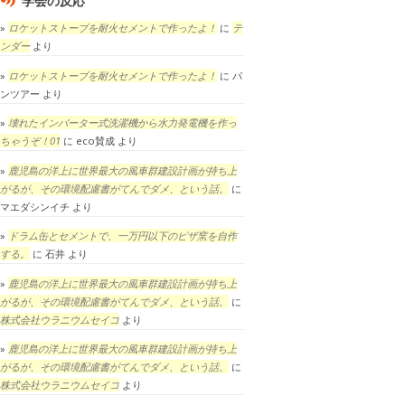
学会の反応
ロケットストーブを耐火セメントで作ったよ！
に
テ
ンダー
より
ロケットストーブを耐火セメントで作ったよ！
に
パ
ンツアー
より
壊れたインバーター式洗濯機から水力発電機を作っ
ちゃうぞ！01
に
eco賛成
より
鹿児島の洋上に世界最大の風車群建設計画が持ち上
がるが、その環境配慮書がてんでダメ、という話。
に
マエダシンイチ
より
ドラム缶とセメントで、一万円以下のピザ窯を自作
する。
に
石井
より
鹿児島の洋上に世界最大の風車群建設計画が持ち上
がるが、その環境配慮書がてんでダメ、という話。
に
株式会社ウラニウムセイコ
より
鹿児島の洋上に世界最大の風車群建設計画が持ち上
がるが、その環境配慮書がてんでダメ、という話。
に
株式会社ウラニウムセイコ
より