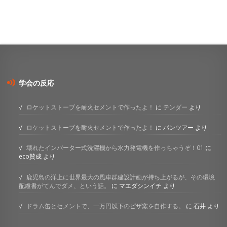
学会の反応
ロケットストーブを耐火セメントで作ったよ！
に
テンダー
より
ロケットストーブを耐火セメントで作ったよ！
に
パンツアー
より
壊れたインバーター式洗濯機から水力発電機を作っちゃうぞ！01
に
eco賛成
より
鹿児島の洋上に世界最大の風車群建設計画が持ち上がるが、その環境
配慮書がてんでダメ、という話。
に
マエダシンイチ
より
ドラム缶とセメントで、一万円以下のピザ窯を自作する。
に
石井
より