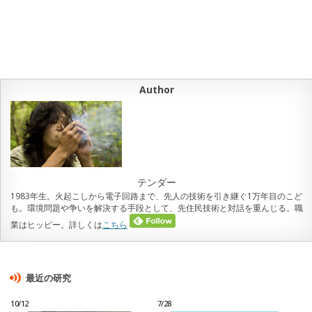
Author
テンダー
1983年生。火起こしから電子回路まで、先人の技術を引き継ぐ1万年目のこど
も。環境問題や争いを解決する手段として、先住民技術と対話を重んじる。職
業はヒッピー。詳しくは
こちら
最近の研究
10/12
7/28