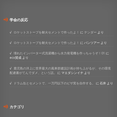
学会の反応
ロケットストーブを耐火セメントで作ったよ！
に
テンダー
より
ロケットストーブを耐火セメントで作ったよ！
に
パンツアー
より
壊れたインバーター式洗濯機から水力発電機を作っちゃうぞ！01
に
eco賛成
より
鹿児島の洋上に世界最大の風車群建設計画が持ち上がるが、その環境
配慮書がてんでダメ、という話。
に
マエダシンイチ
より
ドラム缶とセメントで、一万円以下のピザ窯を自作する。
に
石井
より
カテゴリ