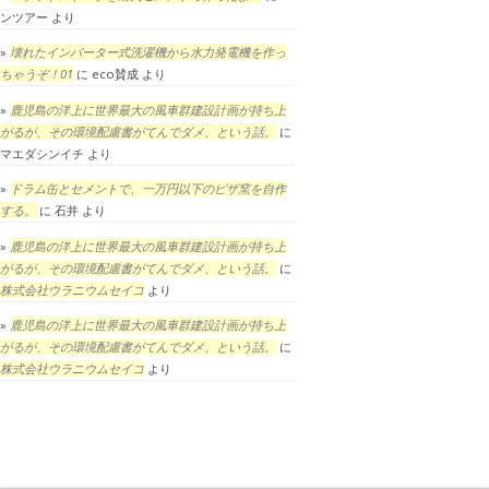
ンツアー
より
壊れたインバーター式洗濯機から水力発電機を作っ
ちゃうぞ！01
に
eco賛成
より
鹿児島の洋上に世界最大の風車群建設計画が持ち上
がるが、その環境配慮書がてんでダメ、という話。
に
マエダシンイチ
より
ドラム缶とセメントで、一万円以下のピザ窯を自作
する。
に
石井
より
鹿児島の洋上に世界最大の風車群建設計画が持ち上
がるが、その環境配慮書がてんでダメ、という話。
に
株式会社ウラニウムセイコ
より
鹿児島の洋上に世界最大の風車群建設計画が持ち上
がるが、その環境配慮書がてんでダメ、という話。
に
株式会社ウラニウムセイコ
より