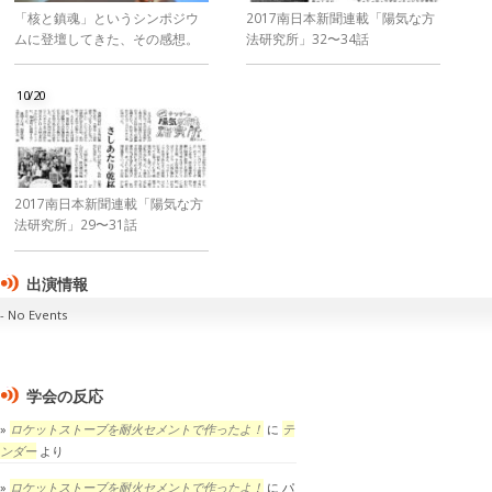
「核と鎮魂」というシンポジウ
2017南日本新聞連載「陽気な方
ムに登壇してきた、その感想。
法研究所」32〜34話
10/20
2017南日本新聞連載「陽気な方
法研究所」29〜31話
出演情報
No Events
学会の反応
ロケットストーブを耐火セメントで作ったよ！
に
テ
ンダー
より
ロケットストーブを耐火セメントで作ったよ！
に
パ