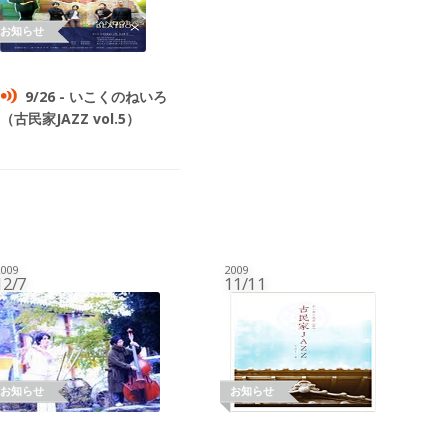
9/26 - いこくのねいろ
（古民家JAZZ vol.5）
009
2009
12/7
11/11