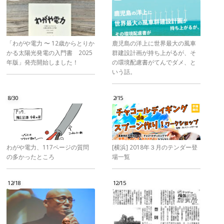
「わがや電力 〜 12歳からとりか
鹿児島の洋上に世界最大の風車
かる太陽光発電の入門書 2025
群建設計画が持ち上がるが、そ
年版」発売開始しました！
の環境配慮書がてんでダメ、と
いう話。
8/30
2/15
わがや電力、117ページの質問
[横浜] 2018年３月のテンダー登
の多かったところ
場一覧
12/18
12/15