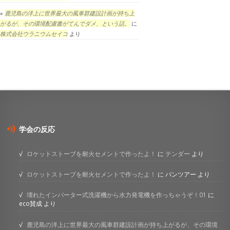
鹿児島の洋上に世界最大の風車群建設計画が持ち上
がるが、その環境配慮書がてんでダメ、という話。
に
株式会社ウラニウムセイコ
より
学会の反応
ロケットストーブを耐火セメントで作ったよ！
に
テンダー
より
ロケットストーブを耐火セメントで作ったよ！
に
パンツアー
より
壊れたインバーター式洗濯機から水力発電機を作っちゃうぞ！01
に
eco賛成
より
鹿児島の洋上に世界最大の風車群建設計画が持ち上がるが、その環境