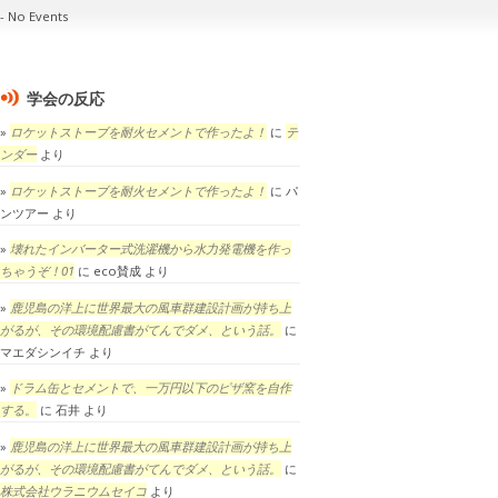
No Events
学会の反応
ロケットストーブを耐火セメントで作ったよ！
に
テ
ンダー
より
ロケットストーブを耐火セメントで作ったよ！
に
パ
ンツアー
より
壊れたインバーター式洗濯機から水力発電機を作っ
ちゃうぞ！01
に
eco賛成
より
鹿児島の洋上に世界最大の風車群建設計画が持ち上
がるが、その環境配慮書がてんでダメ、という話。
に
マエダシンイチ
より
ドラム缶とセメントで、一万円以下のピザ窯を自作
する。
に
石井
より
鹿児島の洋上に世界最大の風車群建設計画が持ち上
がるが、その環境配慮書がてんでダメ、という話。
に
株式会社ウラニウムセイコ
より