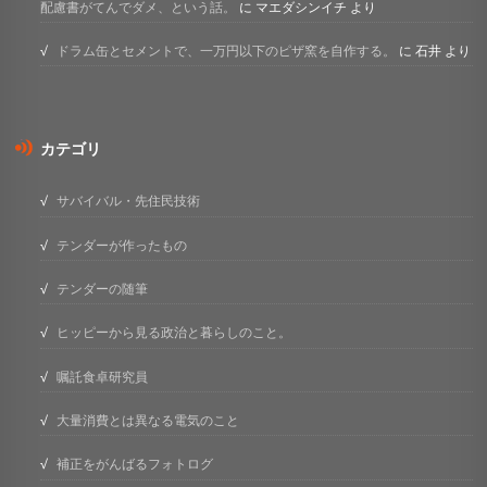
配慮書がてんでダメ、という話。
に
マエダシンイチ
より
ドラム缶とセメントで、一万円以下のピザ窯を自作する。
に
石井
より
カテゴリ
サバイバル・先住民技術
テンダーが作ったもの
テンダーの随筆
ヒッピーから見る政治と暮らしのこと。
嘱託食卓研究員
大量消費とは異なる電気のこと
補正をがんばるフォトログ