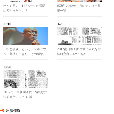
わがや電力、117ページの質問
[横浜] 2018年３月のテンダー登
の多かったところ
場一覧
12/18
12/15
「核と鎮魂」というシンポジウ
2017南日本新聞連載「陽気な方
ムに登壇してきた、その感想。
法研究所」32〜34話
10/20
2017南日本新聞連載「陽気な方
法研究所」29〜31話
出演情報