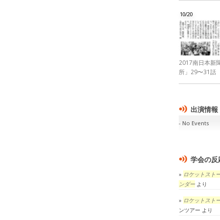
10/20
2017南日本
所」29〜31話
出演情報
No Events
学会の反
ロケットスト
ンダー
より
ロケットスト
ンツアー
より