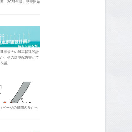
書 2025年版」発売開始
世界最大の風車群建設計
が、その環境配慮書がて
う話。
17ページの質問の多かっ