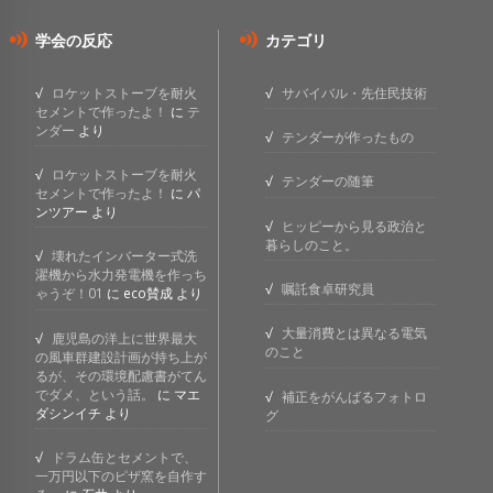
学会の反応
カテゴリ
ロケットストーブを耐火
サバイバル・先住民技術
セメントで作ったよ！
に
テ
ンダー
より
テンダーが作ったもの
ロケットストーブを耐火
テンダーの随筆
セメントで作ったよ！
に
パ
ンツアー
より
ヒッピーから見る政治と
暮らしのこと。
壊れたインバーター式洗
濯機から水力発電機を作っち
嘱託食卓研究員
ゃうぞ！01
に
eco賛成
より
大量消費とは異なる電気
鹿児島の洋上に世界最大
のこと
の風車群建設計画が持ち上が
るが、その環境配慮書がてん
でダメ、という話。
に
マエ
補正をがんばるフォトロ
ダシンイチ
より
グ
ドラム缶とセメントで、
一万円以下のピザ窯を自作す