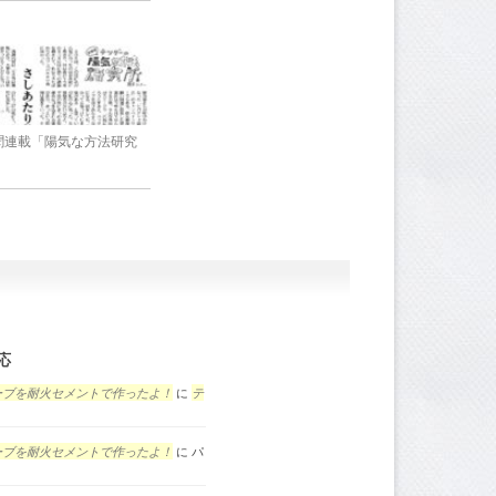
新聞連載「陽気な方法研究
応
ーブを耐火セメントで作ったよ！
に
テ
ーブを耐火セメントで作ったよ！
に
パ