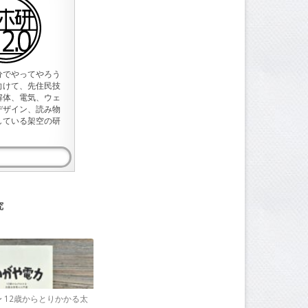
分でやってやろう
向けて、先住民技
解体、電気、ウェ
デザイン、読み物
している架空の研
究
〜 12歳からとりかかる太