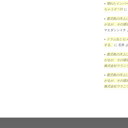
壊れたインバ
ちゃうぞ！01
に
鹿児島の洋上
がるが、その環
マエダシンイチ
ドラム缶とセ
する。
に
石井
鹿児島の洋上
がるが、その環
株式会社ウラニ
鹿児島の洋上
がるが、その環
株式会社ウラニ