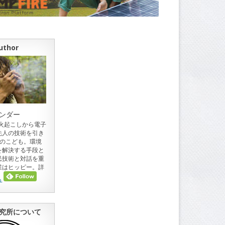
uthor
ンダー
。火起こしから電子
先人の技術を引き
目のこども。環境
を解決する手段と
民技術と対話を重
業はヒッピー。詳
ら
究所について