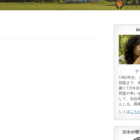
A
テ
1983年生
回路まで、
継ぐ1万年
問題や争い
して、先住
んじる。職
しくは
こち
ヨホホ研