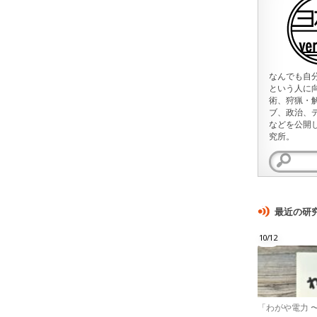
なんでも自
という人に
術、狩猟・
ブ、政治、
などを公開
究所。
検
索:
最近の研
10/12
「わがや電力 