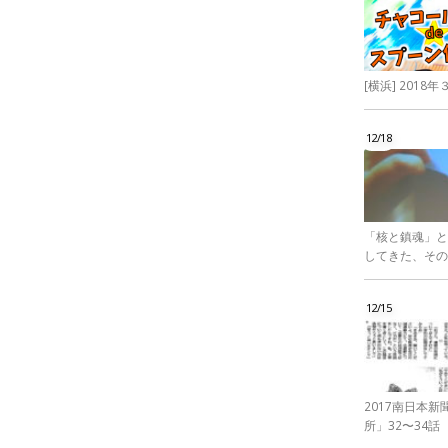
[横浜] 201
12/18
「核と鎮魂」と
してきた、その
12/15
2017南日本
所」32〜34話