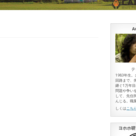
A
テ
1983年生
回路まで、
継ぐ1万年
問題や争い
して、先住
んじる。職
しくは
こち
ヨホホ研