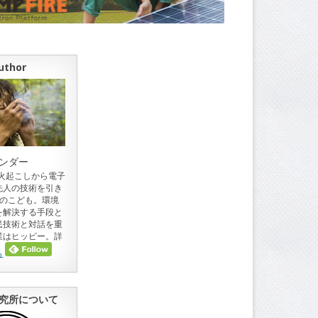
uthor
ンダー
。火起こしから電子
先人の技術を引き
目のこども。環境
を解決する手段と
民技術と対話を重
業はヒッピー。詳
ら
究所について