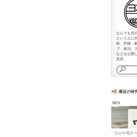
なんでも自
という人に
術、狩猟・
ブ、政治、
などを公開
究所。
検
索:
最近の研
10/12
「わがや電力 