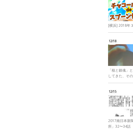
[横浜] 201
12/18
「核と鎮魂」と
してきた、その
12/15
2017南日本
所」32〜34話