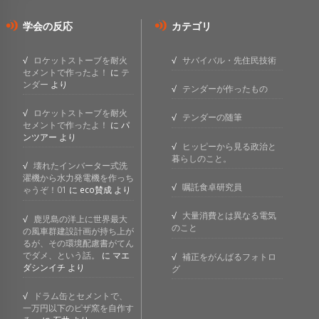
学会の反応
カテゴリ
ロケットストーブを耐火
サバイバル・先住民技術
セメントで作ったよ！
に
テ
ンダー
より
テンダーが作ったもの
ロケットストーブを耐火
テンダーの随筆
セメントで作ったよ！
に
パ
ンツアー
より
ヒッピーから見る政治と
暮らしのこと。
壊れたインバーター式洗
濯機から水力発電機を作っち
嘱託食卓研究員
ゃうぞ！01
に
eco賛成
より
大量消費とは異なる電気
鹿児島の洋上に世界最大
のこと
の風車群建設計画が持ち上が
るが、その環境配慮書がてん
でダメ、という話。
に
マエ
補正をがんばるフォトロ
ダシンイチ
より
グ
ドラム缶とセメントで、
一万円以下のピザ窯を自作す