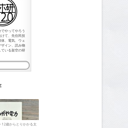
分でやってやろう
向けて、先住民技
解体、電気、ウェ
デザイン、読み物
している架空の研
究
〜 12歳からとりかかる太