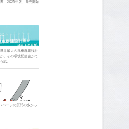
書 2025年版」発売開始
世界最大の風車群建設計
が、その環境配慮書がて
う話。
17ページの質問の多かっ