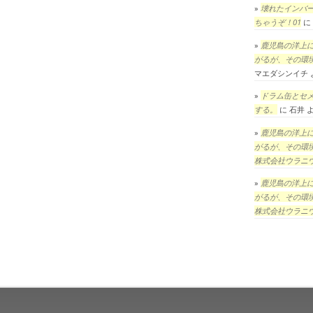
壊れたインバ
ちゃうぞ！01
に
鹿児島の洋上
がるが、その環
マエダシンイチ
ドラム缶とセ
する。
に
石井
鹿児島の洋上
がるが、その環
株式会社ウラニ
鹿児島の洋上
がるが、その環
株式会社ウラニ