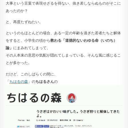
大事という言葉で表現せざるを得ない、抜き差しならぬものがそこに
あったのか？
と、再度たずねたい。
というのもほとんどの場合、ある一定の年齢を過ぎた若者たちと解体
をすると、小学生の頃から
教わる「道徳的ないわゆる命（いのち）
論」
にまみれてしまって、
その人本来の意思や気配が隠れてしまっている、そんな風に感じるこ
とが多かった。
だけど、このしばらくの間に、
「
ちはるの森
」の
ちはるさん
の