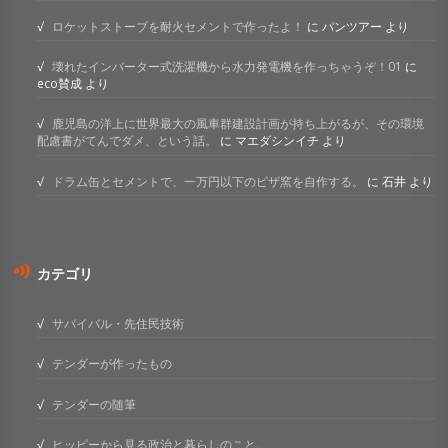
ロケットストーブを耐火セメントで作ったよ！
に
パンツアー
より
壊れたインバーター式洗濯機から水力発電機を作っちゃうぞ！01
に
eco賛成
より
鹿児島の洋上に世界最大の風車群建設計画が持ち上がるが、その環境
配慮書がてんでダメ、という話。
に
マエダシンイチ
より
ドラム缶とセメントで、一万円以下のピザ窯を自作する。
に
石井
より
カテゴリ
サバイバル・先住民技術
テンダーが作ったもの
テンダーの随筆
ヒッピーから見る政治と暮らしのこと。