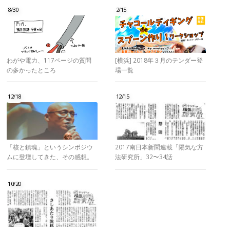
8/30
2/15
わがや電力、117ページの質問
[横浜] 2018年３月のテンダー登
の多かったところ
場一覧
12/18
12/15
「核と鎮魂」というシンポジウ
2017南日本新聞連載「陽気な方
ムに登壇してきた、その感想。
法研究所」32〜34話
10/20