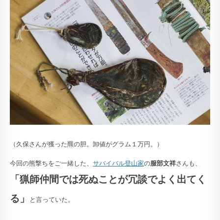
（久保さんが獲った羆の胆。卸値がグラム１万円。）
今回の熊撃ちをご一緒した、
サバイバル登山家
の
服部文祥
さんも、
「猟師仲間では死ぬことが冗談でよく出てく
る」
と言っていた。