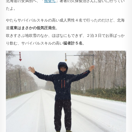
北海道の女満別へ、「
羆撃ち
」著者の久保俊治さんに会いに行ってい
たよ。
やたらサバイバルスキルの高い成人男性４名で行ったのだけど、北海
道
道東はまさかの低気圧発生
。
吹きすさぶ地吹雪のなか、ほぼなにもできず、２泊３日でお茶ばっか
り飲む、サバイバルスキルの高い
猛者計５名
。