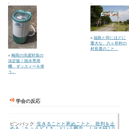
»
福島と同じほどに
重大な、六ヶ所村の
村長選のこと。
«
梅雨の洗濯対策の
決定版！脱水専用
機、ダッスィーを使
う。
学会の反応
ピンバック:
生きることと死ぬことと、批判を止
める「ちょうどよさ」という概念。 | ヨホ研2.0