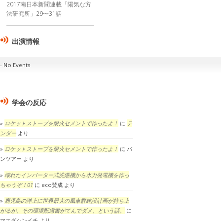
2017南日本新聞連載「陽気な方
法研究所」29〜31話
出演情報
No Events
学会の反応
ロケットストーブを耐火セメントで作ったよ！
に
テ
ンダー
より
ロケットストーブを耐火セメントで作ったよ！
に
パ
ンツアー
より
壊れたインバーター式洗濯機から水力発電機を作っ
ちゃうぞ！01
に
eco賛成
より
鹿児島の洋上に世界最大の風車群建設計画が持ち上
がるが、その環境配慮書がてんでダメ、という話。
に
マエダシンイチ
より