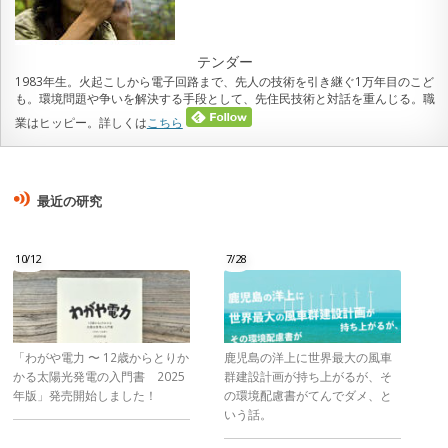
テンダー
1983年生。火起こしから電子回路まで、先人の技術を引き継ぐ1万年目のこど
も。環境問題や争いを解決する手段として、先住民技術と対話を重んじる。職
業はヒッピー。詳しくは
こちら
最近の研究
10/12
7/28
「わがや電力 〜 12歳からとりか
鹿児島の洋上に世界最大の風車
かる太陽光発電の入門書 2025
群建設計画が持ち上がるが、そ
年版」発売開始しました！
の環境配慮書がてんでダメ、と
いう話。