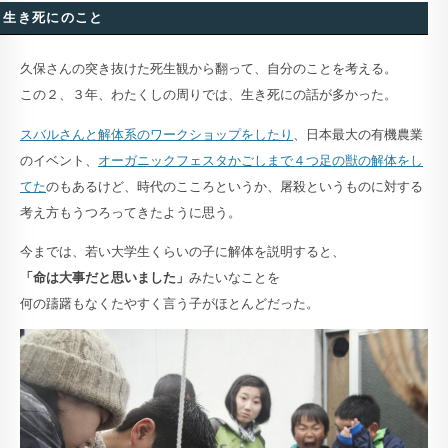
生き死にのこと
久保さんの突き抜けた死生観から翻って、自分のことを考える。
この２、３年、わたくしの周りでは、生き死にの話が多かった。
スバルさんと解体系のワークショップをしたり
、日本最大の有機農業
のイベント、
オーガニックフェスタかごしまで４つ足の獣の解体をし
てた
のもあるけど、時代のこころというか、屠殺というものに対する
考え方もうつろってきたように思う。
今までは、若い大学生くらいの子に解体を説明すると、
「命は大事だと思いました」
みたいなことを
何の躊躇もなくたやすく言う子がほとんどだった。