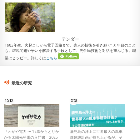
テンダー
1983年生。火起こしから電子回路まで、先人の技術を引き継ぐ1万年目のこど
も。環境問題や争いを解決する手段として、先住民技術と対話を重んじる。職
業はヒッピー。詳しくは
こちら
最近の研究
10/12
7/28
「わがや電力 〜 12歳からとりか
鹿児島の洋上に世界最大の風車
かる太陽光発電の入門書 2025
群建設計画が持ち上がるが、そ