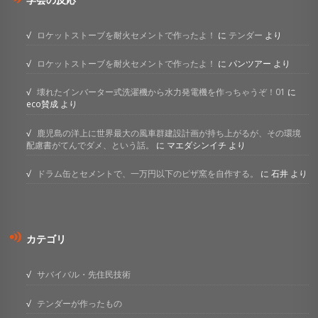
ロケットストーブを耐火セメントで作ったよ！
に
テンダー
より
ロケットストーブを耐火セメントで作ったよ！
に
パンツアー
より
壊れたインバーター式洗濯機から水力発電機を作っちゃうぞ！01
に
eco賛成
より
鹿児島の洋上に世界最大の風車群建設計画が持ち上がるが、その環境
配慮書がてんでダメ、という話。
に
マエダシンイチ
より
ドラム缶とセメントで、一万円以下のピザ窯を自作する。
に
石井
より
カテゴリ
サバイバル・先住民技術
テンダーが作ったもの