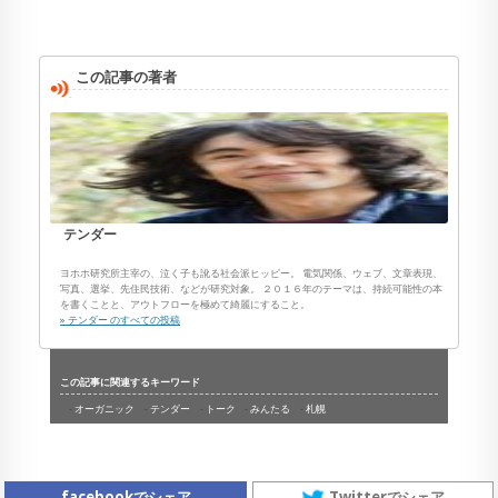
この記事の著者
テンダー
ヨホホ研究所主宰の、泣く子も訛る社会派ヒッピー。 電気関係、ウェブ、文章表現、
写真、選挙、先住民技術、などが研究対象。 ２０１６年のテーマは、持続可能性の本
を書くことと、アウトフローを極めて綺麗にすること。
» テンダー のすべての投稿
この記事に関連するキーワード
オーガニック
テンダー
トーク
みんたる
札幌
facebookでシェア
Twitterでシェア