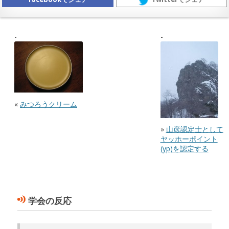
«
みつろうクリーム
»
山彦認定士として
ヤッホーポイント
(yp)を認定する
学会の反応