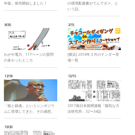
年版」発売開始しました！
の環境配慮書がてんでダメ、と
いう話。
8/30
2/15
わがや電力、117ページの質問
[横浜] 2018年３月のテンダー登
の多かったところ
場一覧
12/18
12/15
「核と鎮魂」というシンポジウ
2017南日本新聞連載「陽気な方
ムに登壇してきた、その感想。
法研究所」32〜34話
10/20