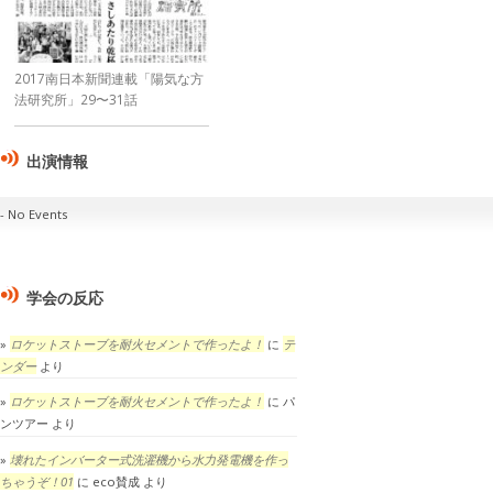
2017南日本新聞連載「陽気な方
法研究所」29〜31話
出演情報
No Events
学会の反応
ロケットストーブを耐火セメントで作ったよ！
に
テ
ンダー
より
ロケットストーブを耐火セメントで作ったよ！
に
パ
ンツアー
より
壊れたインバーター式洗濯機から水力発電機を作っ
ちゃうぞ！01
に
eco賛成
より