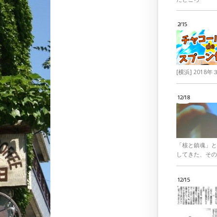
2/15
[横浜] 201
12/18
「核と鎮魂」と
してきた、その
12/15