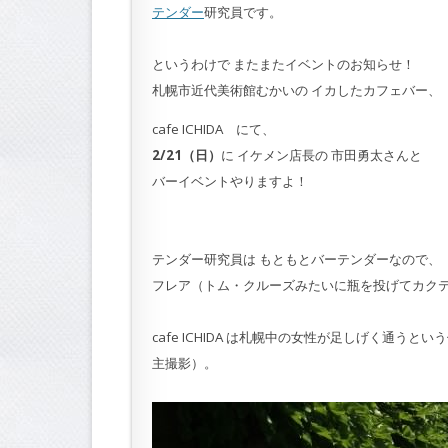
テンダー
研究員です。
というわけで またまたイベントのお知らせ！
札幌市近代美術館むかいの イカしたカフェバー、
cafe ICHIDA にて、
2/21（日）
に イケメン店長の 市田勇太さんと
バーイベントやりますよ！
テンダー研究員は もともとバーテンダーなので、
フレア（トム・クルーズみたいに瓶を投げてカク
cafe ICHIDA は札幌中の女性が足しげく通
主撮影）。