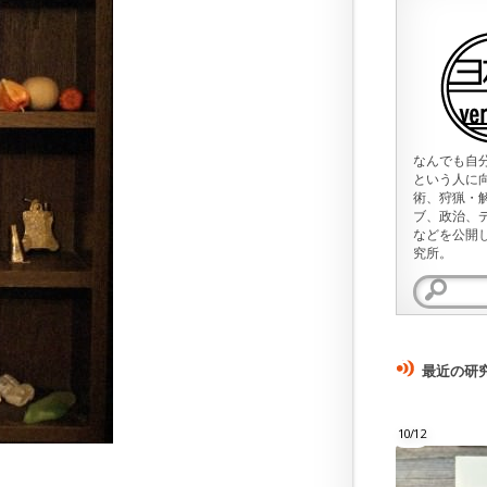
なんでも自
という人に
術、狩猟・
ブ、政治、
などを公開
究所。
検
索:
最近の研
10/12