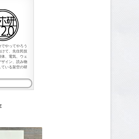
分でやってやろう
向けて、先住民技
解体、電気、ウェ
デザイン、読み物
している架空の研
究