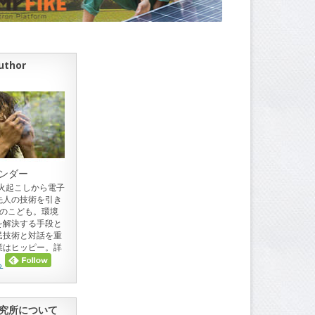
uthor
ンダー
。火起こしから電子
先人の技術を引き
目のこども。環境
を解決する手段と
民技術と対話を重
業はヒッピー。詳
ら
究所について