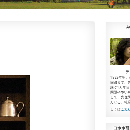
A
テ
1983年生
回路まで、
継ぐ1万年
問題や争い
して、先住
んじる。職
しくは
こち
ヨホホ研