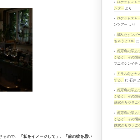
ロケットスト
ンダー
より
ロケットスト
ンツアー
より
壊れたインバ
ちゃうぞ！01
に
鹿児島の洋上
がるが、その環
マエダシンイチ
ドラム缶とセ
する。
に
石井
鹿児島の洋上
がるが、その環
株式会社ウラニ
鹿児島の洋上
がるが、その環
株式会社ウラニ
さるので、
「私をイメージして」、「前の彼を思い