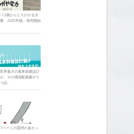
〜 12歳からとりかかる太
書 2025年版」発売開始
世界最大の風車群建設計
が、その環境配慮書がて
う話。
17ページの質問の多かっ