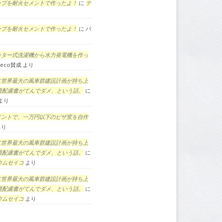
ーブを耐火セメントで作ったよ！
に
テ
ーブを耐火セメントで作ったよ！
に
パ
ーター式洗濯機から水力発電機を作っ
eco賛成
より
に世界最大の風車群建設計画が持ち上
境配慮書がてんでダメ、という話。
に
より
メントで、一万円以下のピザ窯を自作
より
に世界最大の風車群建設計画が持ち上
境配慮書がてんでダメ、という話。
に
ウムセイコ
より
に世界最大の風車群建設計画が持ち上
境配慮書がてんでダメ、という話。
に
ウムセイコ
より