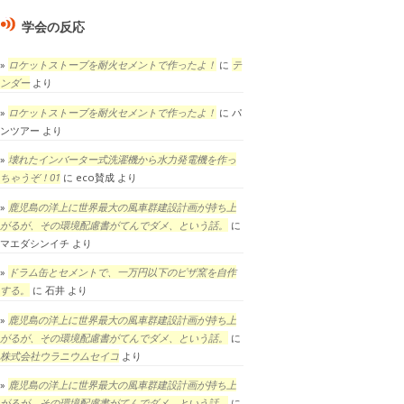
学会の反応
ロケットストーブを耐火セメントで作ったよ！
に
テ
ンダー
より
ロケットストーブを耐火セメントで作ったよ！
に
パ
ンツアー
より
壊れたインバーター式洗濯機から水力発電機を作っ
ちゃうぞ！01
に
eco賛成
より
鹿児島の洋上に世界最大の風車群建設計画が持ち上
がるが、その環境配慮書がてんでダメ、という話。
に
マエダシンイチ
より
ドラム缶とセメントで、一万円以下のピザ窯を自作
する。
に
石井
より
鹿児島の洋上に世界最大の風車群建設計画が持ち上
がるが、その環境配慮書がてんでダメ、という話。
に
株式会社ウラニウムセイコ
より
鹿児島の洋上に世界最大の風車群建設計画が持ち上
がるが、その環境配慮書がてんでダメ、という話。
に