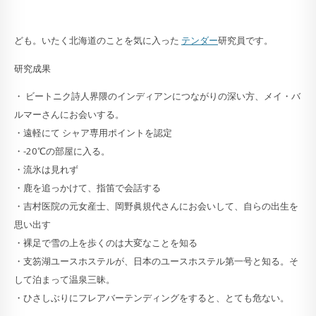
ども。いたく北海道のことを気に入った
テンダー
研究員です。
研究成果
・ ビートニク詩人界隈のインディアンにつながりの深い方、メイ・バ
ルマーさんにお会いする。
・遠軽にて シャア専用ポイントを認定
・-20℃の部屋に入る。
・流氷は見れず
・鹿を追っかけて、指笛で会話する
・吉村医院の元女産士、岡野眞規代さんにお会いして、自らの出生を
思い出す
・裸足で雪の上を歩くのは大変なことを知る
・支笏湖ユースホステルが、日本のユースホステル第一号と知る。そ
して泊まって温泉三昧。
・ひさしぶりにフレアバーテンディングをすると、とても危ない。