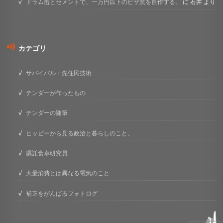
ドラム缶とセメントで、一万円以下のピザ窯を自作する。
に
石井
より
カテゴリ
サバイバル・先住民技術
テンダーが作ったもの
テンダーの随筆
ヒッピーから見る政治と暮らしのこと。
嘱託食卓研究員
大量消費とは異なる電気のこと
補正をがんばるフォトログ