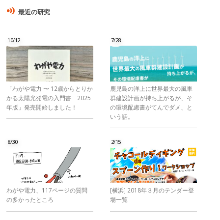
最近の研究
10/12
7/28
「わがや電力 〜 12歳からとりか
鹿児島の洋上に世界最大の風車
かる太陽光発電の入門書 2025
群建設計画が持ち上がるが、そ
年版」発売開始しました！
の環境配慮書がてんでダメ、と
いう話。
8/30
2/15
わがや電力、117ページの質問
[横浜] 2018年３月のテンダー登
の多かったところ
場一覧