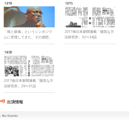
12/18
12/15
「核と鎮魂」というシンポジウ
2017南日本新聞連載「陽気な方
ムに登壇してきた、その感想。
法研究所」32〜34話
10/20
2017南日本新聞連載「陽気な方
法研究所」29〜31話
出演情報
No Events