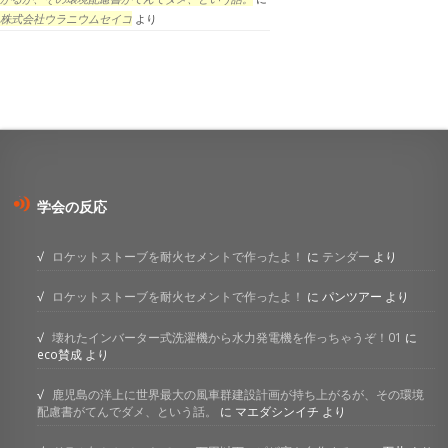
株式会社ウラニウムセイコ
より
学会の反応
ロケットストーブを耐火セメントで作ったよ！
に
テンダー
より
ロケットストーブを耐火セメントで作ったよ！
に
パンツアー
より
壊れたインバーター式洗濯機から水力発電機を作っちゃうぞ！01
に
eco賛成
より
鹿児島の洋上に世界最大の風車群建設計画が持ち上がるが、その環境
配慮書がてんでダメ、という話。
に
マエダシンイチ
より