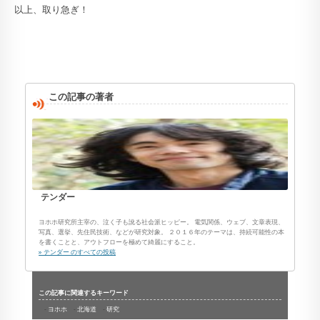
以上、取り急ぎ！
この記事の著者
テンダー
ヨホホ研究所主宰の、泣く子も訛る社会派ヒッピー。 電気関係、ウェブ、文章表現、
写真、選挙、先住民技術、などが研究対象。 ２０１６年のテーマは、持続可能性の本
を書くことと、アウトフローを極めて綺麗にすること。
» テンダー のすべての投稿
この記事に関連するキーワード
ヨホホ
北海道
研究