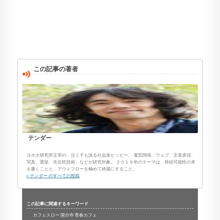
この記事の著者
テンダー
ヨホホ研究所主宰の、泣く子も訛る社会派ヒッピー。 電気関係、ウェブ、文章表現、
写真、選挙、先住民技術、などが研究対象。 ２０１６年のテーマは、持続可能性の本
を書くことと、アウトフローを極めて綺麗にすること。
» テンダー のすべての投稿
この記事に関連するキーワード
カフェスロー 国分寺 青春カフェ