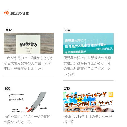
最近の研究
10/12
7/28
「わがや電力 〜 12歳からとりか
鹿児島の洋上に世界最大の風車
かる太陽光発電の入門書 2025
群建設計画が持ち上がるが、そ
年版」発売開始しました！
の環境配慮書がてんでダメ、と
いう話。
8/30
2/15
わがや電力、117ページの質問
[横浜] 2018年３月のテンダー登
の多かったところ
場一覧