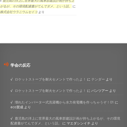
鹿児島の洋上に世界最大の風車群建設計画が持ち上
がるが、その環境配慮書がてんでダメ、という話。
に
株式会社ウラニウムセイコ
より
学会の反応
ロケットストーブを耐火セメントで作ったよ！
に
テンダー
より
ロケットストーブを耐火セメントで作ったよ！
に
パンツアー
より
壊れたインバーター式洗濯機から水力発電機を作っちゃうぞ！01
に
eco賛成
より
鹿児島の洋上に世界最大の風車群建設計画が持ち上がるが、その環境
配慮書がてんでダメ、という話。
に
マエダシンイチ
より