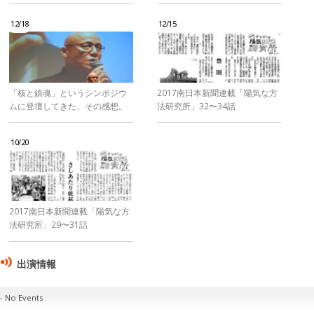
12/18
12/15
「核と鎮魂」というシンポジウ
2017南日本新聞連載「陽気な方
ムに登壇してきた、その感想。
法研究所」32〜34話
10/20
2017南日本新聞連載「陽気な方
法研究所」29〜31話
出演情報
No Events