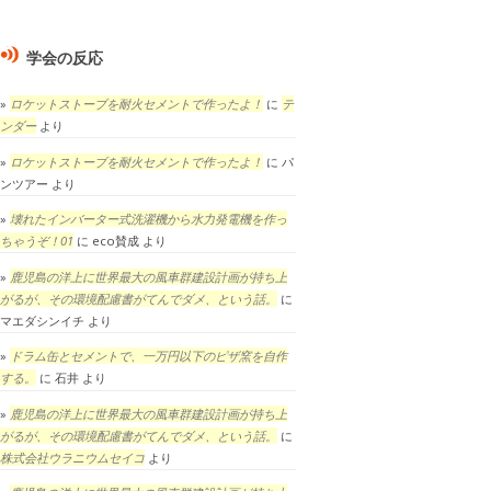
学会の反応
ロケットストーブを耐火セメントで作ったよ！
に
テ
ンダー
より
ロケットストーブを耐火セメントで作ったよ！
に
パ
ンツアー
より
壊れたインバーター式洗濯機から水力発電機を作っ
ちゃうぞ！01
に
eco賛成
より
鹿児島の洋上に世界最大の風車群建設計画が持ち上
がるが、その環境配慮書がてんでダメ、という話。
に
マエダシンイチ
より
ドラム缶とセメントで、一万円以下のピザ窯を自作
する。
に
石井
より
鹿児島の洋上に世界最大の風車群建設計画が持ち上
がるが、その環境配慮書がてんでダメ、という話。
に
株式会社ウラニウムセイコ
より